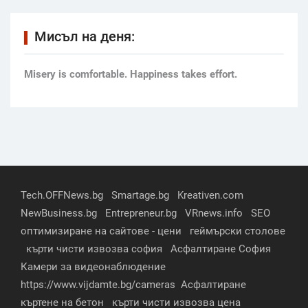
Мисъл на деня:
Мisery is comfortable. Happiness takes effort.
Tech.OFFNews.bg
Smartage.bg
Kreativen.com
NewBusiness.bg
Entrepreneur.bg
VRnews.info
SEO
оптимизиране на сайтове - цени
геймърски столове
кърти чисти извозва софия
Асфалтиране София
Камери за видеонаблюдение
https://www.vijdamte.bg/cameras
Асфалтиране
къртене на бетон
кърти чисти извозва цена