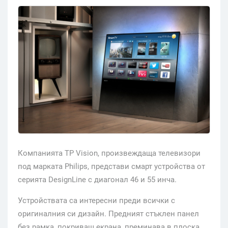
Компанията TP Vision, произвеждаща телевизори
под марката Philips, представи смарт устройства от
серията DesignLine с диагонал 46 и 55 инча.
Устройствата са интересни преди всички с
оригиналния си дизайн. Предният стъклен панел
без рамка, покриващ екрана, преминава в плоска