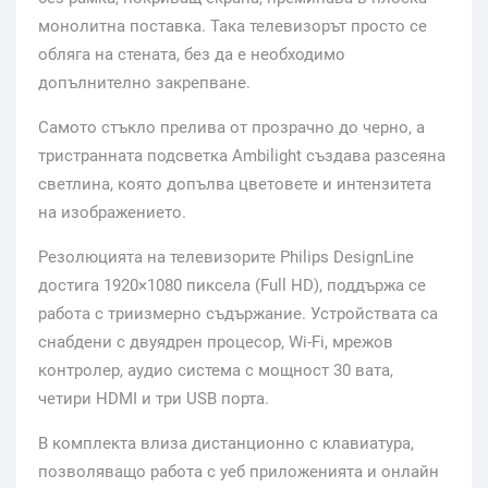
монолитна поставка. Така телевизорът просто се
обляга на стената, без да е необходимо
допълнително закрепване.
Самото стъкло прелива от прозрачно до черно, а
тристранната подсветка Ambilight създава разсеяна
светлина, която допълва цветовете и интензитета
на изображението.
Резолюцията на телевизорите Philips DesignLine
достига 1920×1080 пиксела (Full HD), поддържа се
работа с триизмерно съдържание. Устройствата са
снабдени с двуядрен процесор, Wi-Fi, мрежов
контролер, аудио система с мощност 30 вата,
четири HDMI и три USB порта.
В комплекта влиза дистанционно с клавиатура,
позволяващо работа с уеб приложенията и онлайн