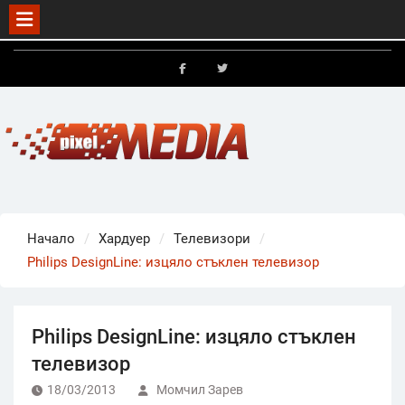
Skip
to
FB
X
content
Начало
Хардуер
Телевизори
Philips DesignLine: изцяло стъклен телевизор
Philips DesignLine: изцяло стъклен
телевизор
18/03/2013
Момчил Зарев