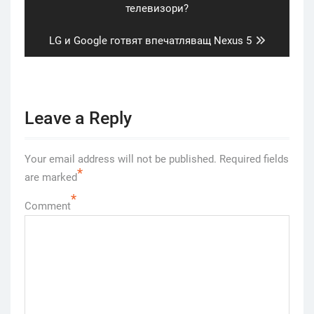
post:
телевизори?
Next
LG и Google готвят впечатляващ Nexus 5
post:
Leave a Reply
Your email address will not be published.
Required fields
*
are marked
*
Comment