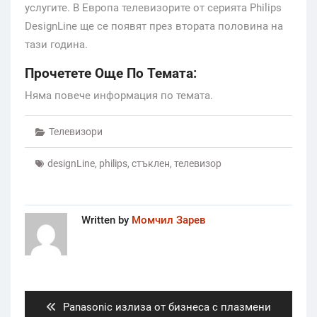
услугите. В Европа телевизорите от серията Philips
DesignLine ще се появят през втората половина на
тази година.
Прочетете Още По Темата:
Няма повече информация по темата.
Телевизори
designLine
,
philips
,
стъклен
,
телевизор
Written by
Момчил Зарев
Post
navigation
Previous
Panasonic излиза от бизнеса с плазмени