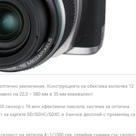
 оптично увеличение. Конструкцията на обектива включва 12
равно на 22,3 – 580 мм в 35 мм еквивалент.
MOS сензор с 16 млн ефективни пиксела, система за оптична
от за картите SD/SDHC/SDXC и 3-инчов дисплей с променящ се
 скорост на затвора 4–1/1500 сек, серийни снимки със скорос