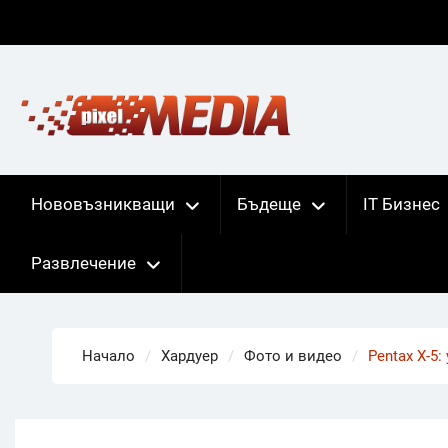
Skip
to
content
Нововъзникващи
Бъдеще
IT Бизнес
Развлечение
Начало
Хардуер
Фото и видео
Pentax X-5