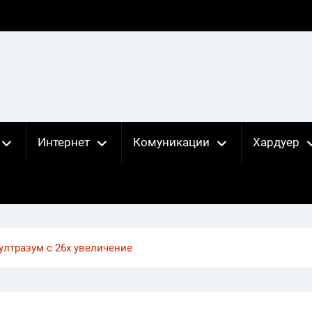
Интернет
Комуникации
Хардуер
: ултразум с 26х увеличение