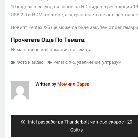
10 кадъра в секунда и запис на HD видео с резолюция 19
USB 2.0 и HDMI портове, а захранването се осъществява 
Новият Pentax X-5 ще може да бъде закупен от септемвр
Прочетете Още По Темата:
Няма повече информация по темата.
Фото и видео
Pentax
,
X-5
,
увеличение
,
ултразум
Written by
Момчил Зарев
Post
navigation
Previous
Intel разработва Thunderbolt чип със скорост 20
post:
Gbit/s