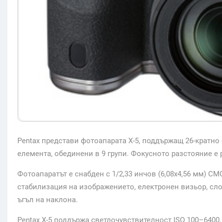
Pentax представи фотоапарата X-5, поддържащ 26-кратно
елемента, обединени в 9 групи. Фокусното разстояние е 
Фотоапаратът е снабден с 1/2,33 инчов (6,08х4,56 мм) C
стабилизация на изображението, електронен визьор, сл
ъгъл на наклона.
Pentax X-5 поддържа светлочувствителност ISO 100–6400,