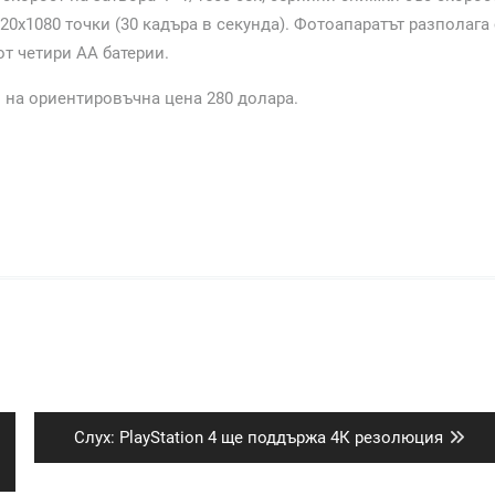
20х1080 точки (30 кадъра в секунда). Фотоапаратът разполага 
от четири АА батерии.
и на ориентировъчна цена 280 долара.
Next
Слух: PlayStation 4 ще поддържа 4К резолюция
post: