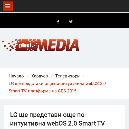
Skip
to
FB
X
content
Начало
Хардуер
Телевизори
LG ще представи още по-интуитивна webOS 2.0
Smart TV платформа на CES 2015
LG ще представи още по-
интуитивна webOS 2.0 Smart TV