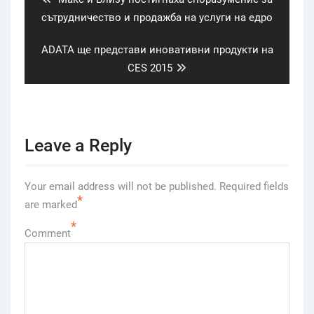
post:
сътрудничество и продажба на услуги на едро
Next
ADATA ще представи иновативни продукти на
post:
CES 2015
Leave a Reply
Your email address will not be published.
Required fields
*
are marked
*
Comment