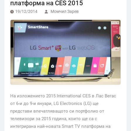
платформа на CES 2015
19/12/2014
Момчил Зарев
На изложението 2015 International CES в Лас Вегас
от 6-и до 9-и януари, LG Electronics (LG) ще
представи впечатляващото си портфолио от
телевизори за 2015 година, които ще са с
интегрирана най-новата Smart TV платформа на