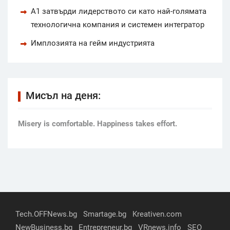
А1 затвърди лидерството си като най-голямата
технологична компания и системен интегратор
Имплозията на гейм индустрията
Мисъл на деня:
Мisery is comfortable. Happiness takes effort.
Tech.OFFNews.bg
Smartage.bg
Kreativen.com
NewBusiness.bg
Entrepreneur.bg
VRnews.info
SEO