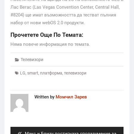
Лас Вегас (Las Vegas Convention Center, Central Hall,
#8204) ще имат възможността да тестват пълния
набор от нови webOS 2.0 продукти.
Прочетете Още По Темата:
Няма повече информация по темата.
Телевизори
LG
,
smart
,
платформа
,
телевизори
Written by
Момчил Зарев
Post
navigation
Previous
Mакс и Близу постигнаха споразумение за