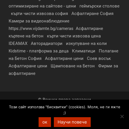
оптимизиране на сайтове - цени
геймърски столове
кърти чисти извозва софия
Асфалтиране София
Камери за видеонаблюдение
https://www.vijdamte.bg/cameras
Асфалтиране
къртене на бетон
кърти чисти извозва цена
IDEAMAX
Авторадиатори
изкупуване на коли
Kidstime - платформа за деца
Климатици
Полагане
на Бетон София
Асфалтиране цени
Соев восък
Асфалтиране цени
Щамповане на Бетон
Фирми за
асфалтиране
© Всички права запазени
Този сайт използва "бисквитки" (cookies). Моля, не ги яжте
За нас
Контакти
Реклама
Партньори
;)
Условия за поверителност
ок
Научи повече