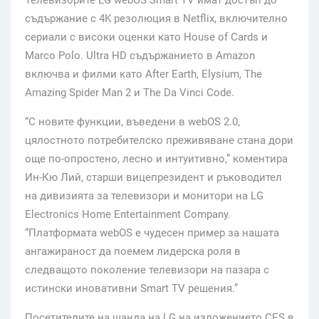
Телевизорите LG webOS Smart TV имат достъп до
съдържание с 4K резолюция в Netflix, включително
сериали с високи оценки като House of Cards и
Marco Polo. Ultra HD съдържанието в Amazon
включва и филми като After Earth, Elysium, The
Amazing Spider Man 2 и The Da Vinci Code.
“С новите функции, въведени в webOS 2.0,
цялостното потребителско преживяване стана дори
още по-опростено, лесно и интуитивно,” коментира
Ин-Кю Лий, старши вицепрезидент и ръководител
на дивизията за телевизори и монитори на LG
Electronics Home Entertainment Company.
“Платформата webOS е чудесен пример за нашата
ангажираност да поемем лидерска роля в
следващото поколение телевизори на пазара с
истински иновативни Smart TV решения.”
Посетителите на щанда на LG на изложението CES в