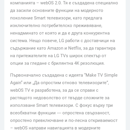
компанията – webOS 2.0. Тя е създадена специално
да засили основните функции на модерното
поколение Smart телевизори, като предлага
изключително потребителско преживяване,
ненадминато от която и да е друга конкурентна
система. Нещо повече, LG работи с доставчици на
съдържание като Amazon и Netflix, за да гарантира
на притежателите на LG TVs широк спектър от
опции за гледане с брилянтна 4K резолюция.
Първоначално създадена с идеята “Make TV Simple
Again” или „Да опростим отново телевизорите“,
webOS TV е разработена, за да се справи с
растящото недоволство от твърде сложните за
използване Smart телевизори. С фокус върху три
всеобхватни функции ― опростена свързаност,
опростено превключване и по-лесна откриваемост
– webOS направи навигацията в модерните