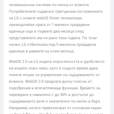
телевизионни системи по-лесна от всякога.
Потребителите сърдечно прегърнаха постиженията
на LG с новите webOS Smart телевизори,
прехвърляйки прагa от 1 милион продадени
единици още в първите два месеца след
представянето им по-рано тази година. По този
начин, LG отбелязаха над 5 милиона продадени
единици в рамките на осем месеца.
WebOS 2.0 на LG издига опростеността и удобството
на изцяло ново ниво, като в същото време дава
повече опции за управление на съдържанието от
всякога. WebOS 2.0 предлага дълъг списък от
подобрения и впечатляващи функции. Времето за
зареждане е намалено с до 60% и достъпът до
съдържанието вече е значително по-лесен и бърз.
Например, когато превключват от основния екран