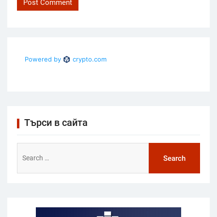
Търси в сайта
Search
for: