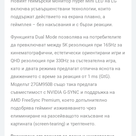
Новият геймърски монитор Hyper Mini LED на LG
включва усъвършенствани технологии, които
поддържат действието на екрана плавно, а
геймплея – без накъсвания и с бързи реакции.
Функцията Dual Mode позволява на потребителите
да превключват между 5K резолюция при 165Hz за
кинематографични, естетически ориентирани игри и
QHD резолюция при 330Hz за състезателна игра,
като и двата режима предлагат отлична яснота на
движението с време за реакция от 1 ms (GtG).
Моделът 27GM950B също така предлага
съвместимост с NVIDIA G-SYNC и поддръжка на
AMD FreeSync Premium, което допълнително
подобрява гейминг изживяването чрез
елиминиране на разсейващото накъсване на
картината (screen-tearing) и трептенето.