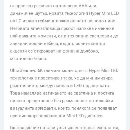
въпрос за графично натоварено AAA или
динамичен шутър, новата технология Hyper Mini LED
на LG издига гейминг изживяването на ново ниво.
Неговата впечатляваща яркост изпъква именно в
най-важните моменти, от интензивни експлозии до
звездни нощни небеса, където ясните светли
акценти се открояват на фона на дълбоко,
мастилено черно.
UltraGear evo 5K гейминг мониторът с Hyper Mini LED
технология е проектиран така, че да минимизира
разстоянието между панела и LED подсветката.
Това намалява изтичането на светлина и постига
високо представяне без размазване, потискайки
визуалните артефакти, които понякога се появяват
при високорезолюционни Mini LED дисплеи.
Благодарение на тази усъвършенствана технология,