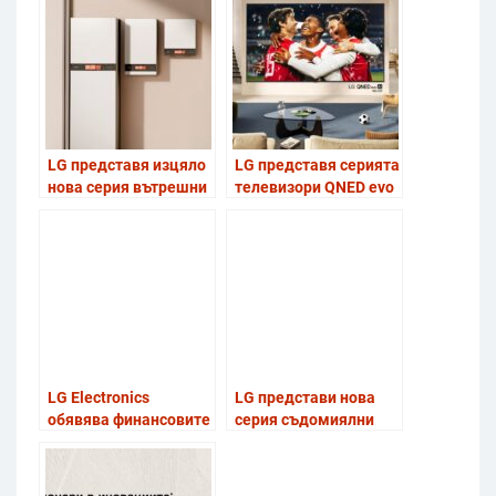
решение на MWC
Barcelona 2026
LG представя изцяло
LG представя серията
нова серия вътрешни
телевизори QNED evo
модули за отопление
Mini LED 2026, начело
на вода, наградени с
с ултраголям 115-
iF Award
инчов модел
LG Electronics
LG представи нова
обявява финансовите
серия съдомиялни
си резултати за
машини на EuroCucina
първото тримесечие
2026
на 2026 г.