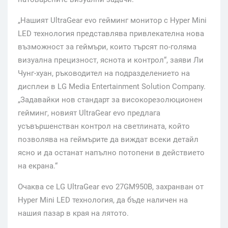
„Нашият UltraGear evo гейминг монитор с Hyper Mini
LED технология представлява привлекателна нова
възможност за геймъри, които търсят по-голяма
визуална прецизност, яснота и контрол“, заяви Ли
Чунг-хуан, ръководител на подразделението на
дисплеи в LG Media Entertainment Solution Company.
„Задавайки нов стандарт за високорезолюционен
гейминг, новият UltraGear evo предлага
усъвършенстван контрол на светлината, който
позволява на геймърите да виждат всеки детайл
ясно и да останат напълно потопени в действието
на екрана.“
Очаква се LG UltraGear evo 27GM950B, захранван от
Hyper Mini LED технология, да бъде наличен на
нашия пазар в края на лятото.