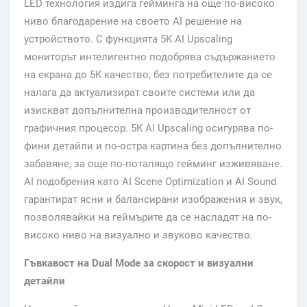
LED технология издига гейминга на още по-високо
ниво благодарение на своето AI решение на
устройството. С функцията 5K AI Upscaling
мониторът интелигентно подобрява съдържанието
на екрана до 5K качество, без потребителите да се
налага да актуализират своите системи или да
изискват допълнителна производителност от
графичния процесор. 5K AI Upscaling осигурява по-
фини детайли и по-остра картина без допълнително
забавяне, за още по-потапящо гейминг изживяване.
AI подобрения като AI Scene Optimization и AI Sound
гарантират ясни и балансирани изображения и звук,
позволявайки на геймърите да се насладят на по-
високо ниво на визуално и звуково качество.
Гъвкавост на Dual Mode за скорост и визуални
детайли