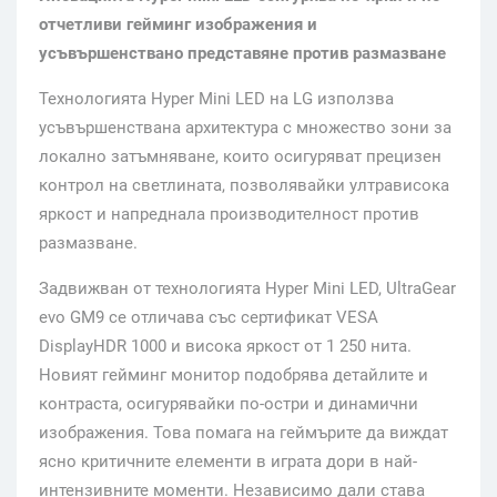
отчетливи гейминг изображения и
усъвършенствано представяне против размазване
Технологията Hyper Mini LED на LG използва
усъвършенствана архитектура с множество зони за
локално затъмняване, които осигуряват прецизен
контрол на светлината, позволявайки ултрависока
яркост и напреднала производителност против
размазване.
Задвижван от технологията Hyper Mini LED, UltraGear
evo GM9 се отличава със сертификат VESA
DisplayHDR 1000 и висока яркост от 1 250 нита.
Новият гейминг монитор подобрява детайлите и
контраста, осигурявайки по-остри и динамични
изображения. Това помага на геймърите да виждат
ясно критичните елементи в играта дори в най-
интензивните моменти. Независимо дали става