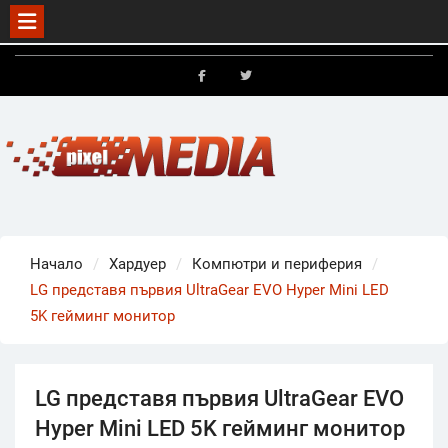
Skip
to
FB
X
content
Начало
Хардуер
Компютри и периферия
LG представя първия UltraGear EVO Hyper Mini LED
5K гейминг монитор
LG представя първия UltraGear EVO
Hyper Mini LED 5K гейминг монитор