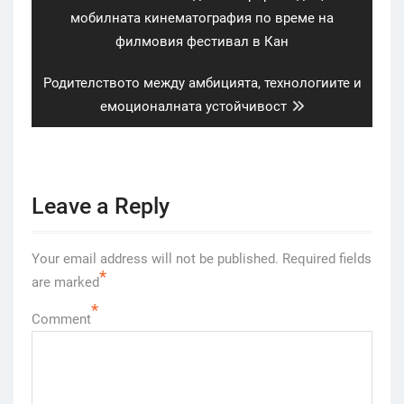
post:
мобилната кинематография по време на
филмовия фестивал в Кан
Next
Родителството между амбицията, технологиите и
post:
емоционалната устойчивост
Leave a Reply
Your email address will not be published.
Required fields
*
are marked
*
Comment