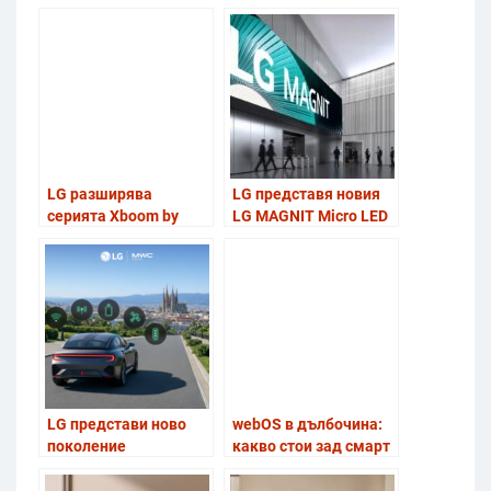
от лайфстайл
тънкия в света
телевизори с новия
истински безжичен
Gallery TV, вдъхновен
OLED телевизор
от изкуството
LG разширява
LG представя новия
серията Xboom by
LG MAGNIT Micro LED
will.i.am с AI
дисплей на ISE 2026
персонализации
LG представи ново
webOS в дълбочина:
поколение
какво стои зад смарт
интелигентно
изживяването на LG
телематично