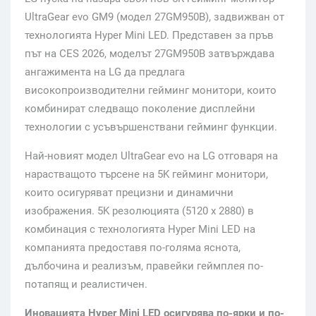
UltraGear evo
GM9 (модел 27GM950B), задвижван от
технологията Hyper Mini LED. Представен за пръв
път на CES 2026, моделът 27GM950B затвърждава
ангажимента на LG да предлага
високопроизводителни гейминг монитори, които
комбинират следващо поколение дисплейни
технологии с усъвършенствани гейминг функции.
Най-новият модел UltraGear evo на LG отговаря на
нарастващото търсене на 5K гейминг монитори,
които осигуряват прецизни и динамични
изображения. 5K резолюцията (5120 x 2880) в
комбинация с технологията Hyper Mini LED на
компанията предоставя по-голяма яснота,
дълбочина и реализъм, правейки геймплея по-
потапящ и реалистичен.
Иновацията Hyper Mini LED осигурява по-ярки и по-