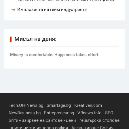
Имплозията на гейм индустрията
Мисъл на деня:
Мisery is comfortable. Happiness takes effort.
Tech.OFFNews.bg
Smartage.bg
Kreativen.com
NewBusiness.bg
Entrepreneur.bg
VRnews.info
SEO
оптимизиране на сайтове - цени
геймърски столове
кърти чисти извозва софия
Асфалтиране София