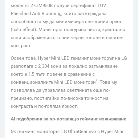
моделът 27GM950B получи сертификат TÜV
Rheinland Anti Blooming, който затвърждава
способността му да минимизира светлиния ореол
(halo effect). Мониторът осигурява чисти, кристално
ясни изображения с точни черни тонове и наситен
контраст.
Освен това, Hyper Mini LED гейминг мониторът на LG
разполага с 2 304 зони за локално затъмняване,
което е 1,5 пъти повече в сравнение с
*
конвенционалните Mini LED монитори
. Това му
позволява да управлява светлината още по-
прецизно, постигайки по-висока точност на
контраста и по-голяма яркост.
AI подобрения за по-потапящо гейминг изживяване
5K гейминг мониторът LG UltraGear evo с Hyper Mini