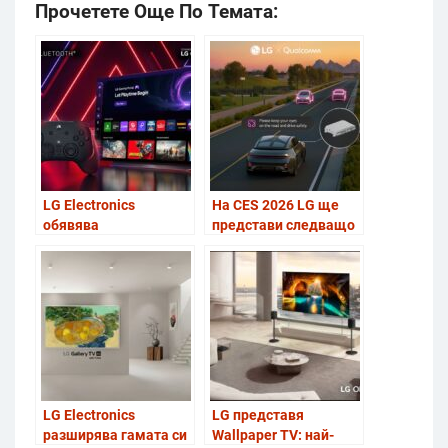
Прочетете Още По Темата:
LG Electronics
На CES 2026 LG ще
обявява
представи следващо
сертификационната
поколение
програма „Designed
технологии за
for LG Gaming Portal“
мобилност,
за контролери
задвижвани от
generative AI
LG Electronics
LG представя
разширява гамата си
Wallpaper TV: най-