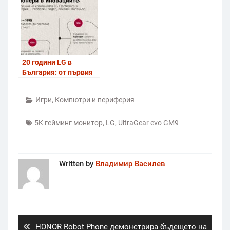
20 години LG в
България: от първия
телевизор в хола до
умния дом на
Игри
,
Компютри и периферия
бъдещето
5K гейминг монитор
,
LG
,
UltraGear evo GM9
Written by
Владимир Василев
Post
navigation
Previous
HONOR Robot Phone демонстрира бъдещето на