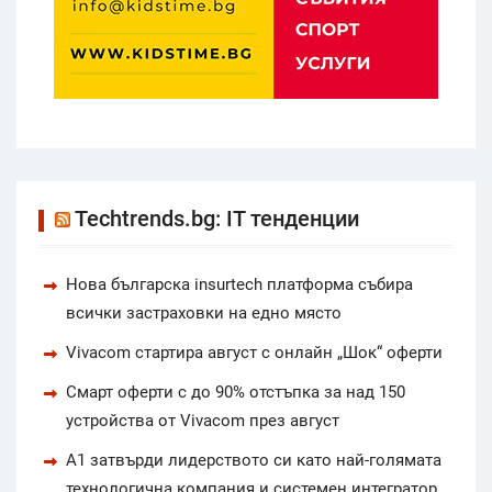
Techtrends.bg: IT тенденции
Нова българска insurtech платформа събира
всички застраховки на едно място
Vivacom стартира август с онлайн „Шок“ оферти
Смарт оферти с до 90% отстъпка за над 150
устройства от Vivacom през август
А1 затвърди лидерството си като най-голямата
технологична компания и системен интегратор