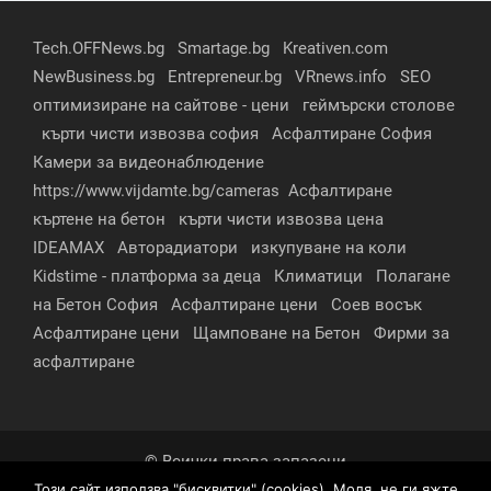
Tech.OFFNews.bg
Smartage.bg
Kreativen.com
NewBusiness.bg
Entrepreneur.bg
VRnews.info
SEO
оптимизиране на сайтове - цени
геймърски столове
кърти чисти извозва софия
Асфалтиране София
Камери за видеонаблюдение
https://www.vijdamte.bg/cameras
Асфалтиране
къртене на бетон
кърти чисти извозва цена
IDEAMAX
Авторадиатори
изкупуване на коли
Kidstime - платформа за деца
Климатици
Полагане
на Бетон София
Асфалтиране цени
Соев восък
Асфалтиране цени
Щамповане на Бетон
Фирми за
асфалтиране
© Всички права запазени
Този сайт използва "бисквитки" (cookies). Моля, не ги яжте