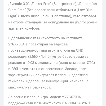
„Eyesafe 3.0“, „Flicker-Free“ (Без трептене), „Discomfort
Glare-Free“ (Без заслепяващ отблясък) и „Low Blue
Light“ (Ниско ниво на синя светлина), като отговаря
на строги стандарти за осигуряване на дългосрочен
зрителен комфорт.
В допълнение към качеството на картината,
27GX700A е проектиран за върхова
производителност при игри, включващ QHD
резолюция (2,560 x 1,440), ултра-бързо време за
реакция от 0,03 милисекунди (сиво към сиво- GTG)
и 280Hz честота на опресняване. Заедно, тези
характеристики осигуряват плавен и адаптивен
геймплей, идеален за конкуренция, изискваща
максимална прецизност.
За лесна и плавна игра, моделът 27GX700A
поддържа съвместимост както с NVIDIA G-SYNC,