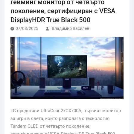
гейминг монитор от четвърто
поколение, сертифициран с VESA
DisplayHDR True Black 500
07/08/2025
Владимир Василев
LG представи UltraGear 27GX700A, първият монитор
за игри в света, който разполага с технология
Tandem OLED от четвърто поколение,