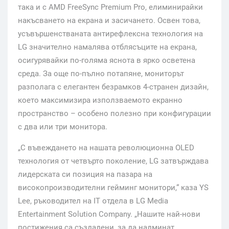
така и с AMD FreeSync Premium Pro, елиминирайки
накъсването на екрана и засичането. Освен това,
усъвършенстваната антирефлексна технология на
LG значително намалява отблясъците на екрана,
осигурявайки по-голяма яснота в ярко осветена
среда. За още по-пълно потапяне, мониторът
разполага с елегантен безрамков 4-странен дизайн,
което максимизира използваемото екранно
пространство – особено полезно при конфигурации
с два или три монитора.
„С въвеждането на нашата революционна OLED
технология от четвърто поколение, LG затвърждава
лидерската си позиция на пазара на
високопроизводителни гейминг монитори,“ каза YS
Lee, ръководител на IT отдела в LG Media
Entertainment Solution Company. „Нашите най-нови
постижения са създадени, за да надминат