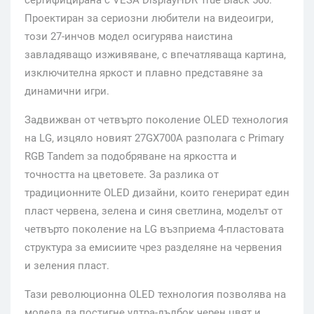
сертифицирана с VESA DisplayHDR True Black 500.
Проектиран за сериозни любители на видеоигри,
този 27-инчов модел осигурява наистина
завладяващо изживяване, с впечатляваща картина,
изключителна яркост и плавно представяне за
динамични игри.
Задвижван от четвърто поколение OLED технология
на LG, изцяло новият 27GX700A разполага с Primary
RGB Tandem за подобряване на яркостта и
точността на цветовете. За разлика от
традиционните OLED дизайни, които генерират един
пласт червена, зелена и синя светлина, моделът от
четвърто поколение на LG възприема 4-пластовата
структура за емисиите чрез разделяне на червения
и зеления пласт.
Тази революционна OLED технология позволява на
модела да постигне ултра-дълбок черен цвят и