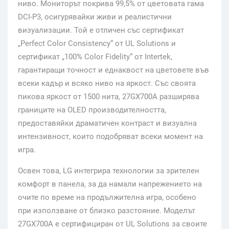
ниво. Мониторът покрива 99,5% от цветовата гама
DCI-P3, осигурявайки живи и реалистични
визуализации. Той е отличен със сертификат
„Perfect Color Consistency“ от UL Solutions и
сертификат „100% Color Fidelity“ от Intertek,
гарантиращи точност и еднаквост на цветовете във
всеки кадър и всяко ниво на яркост. Със своята
пикова яркост от 1500 нита, 27GX700A разширява
границите на OLED производителността,
предоставяйки драматичен контраст и визуална
интензивност, които подобряват всеки момент на
игра.
Освен това, LG интегрира технологии за зрителен
комфорт в панела, за да намали напрежението на
очите по време на продължителна игра, особено
при използване от близко разстояние. Моделът
27GX700A е сертифициран от UL Solutions за своите