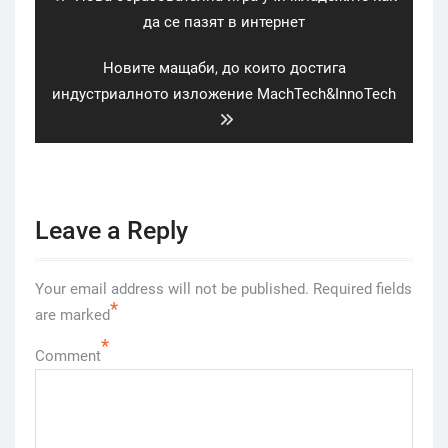
post:
да се пазят в интернет
Next
Новите мащаби, до които достига
post:
индустриалното изложение MachTech&InnoTech
Leave a Reply
Your email address will not be published.
Required fields
*
are marked
*
Comment