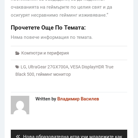
очакванията на геймърите по целия свят и да
осигурят несравнимо гейминг изживяване.“
Прочетете Още По Темата:
Няма повече информация по темата.
Компютри и периферия
LG
,
UltraGear 27GX700A
,
VESA DisplayHDR True
Black 500
,
гейминг монитор
Written by
Владимир Василев
Post
navigation
Previous
Нова образователна игра учи младежите как