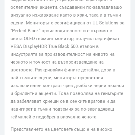
ослепителни акценти, създавайки по-завладяващо
визуално изживяване както в ярки, така и в тъмни
сцени. Мониторът е сертифициран от UL Solutions за
“Perfect Black” производителност и е първият в
света OLED гейминг монитор, получил сертификат
VESA DisplayHDR True Black 500, еталон в
индустрията за производителност на нивото на
черното и точност на възпроизвеждане на
цветовете. Разкривайки фините детайли, дори в
най-тъмните сцени, мониторът предоставя
изключителен контраст чрез дълбоки черни нюанси
и брилянтни акценти. Това позволява на геймърите
да забелязват криещи се в сенките врагове и да
навигират в тъмни подземия за по-завладяващ
геймплей с подобрена визуална яснота.
Представянето на цветовете също е на високо