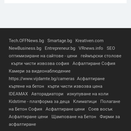
Tech.OFFNews.bg
Smartage.bg
Kreativen.com
NewBusiness.bg
Entrepreneur.bg
VRnews.info
SEO
оптимизиране на сайтове - цени
геймърски столове
кърти чисти извозва софия
Асфалтиране София
Камери за видеонаблюдение
https://www.vijdamte.bg/cameras
Асфалтиране
къртене на бетон
кърти чисти извозва цена
IDEAMAX
Авторадиатори
изкупуване на коли
Kidstime - платформа за деца
Климатици
Полагане
на Бетон София
Асфалтиране цени
Соев восък
Асфалтиране цени
Щамповане на Бетон
Фирми за
асфалтиране