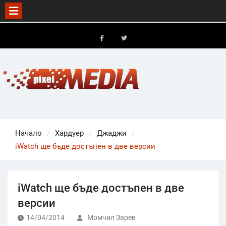
Skip
to
FB
X
content
Начало
Хардуер
Джаджи
iWatch ще бъде достъпен в две версии
iWatch ще бъде достъпен в две
версии
14/04/2014
Момчил Зарев