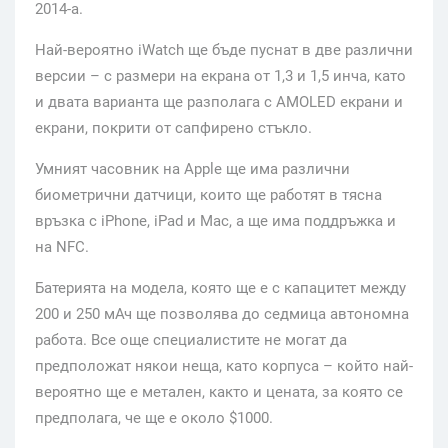
2014-а.
Най-вероятно iWatch ще бъде пуснат в две различни
версии – с размери на екрана от 1,3 и 1,5 инча, като
и двата варианта ще разполага с AMOLED екрани и
екрани, покрити от сапфирено стъкло.
Умният часовник на Apple ще има различни
биометрични датчици, които ще работят в тясна
връзка с iPhone, iPad и Mac, а ще има поддръжка и
на NFC.
Батерията на модела, която ще е с капацитет между
200 и 250 мАч ще позволява до седмица автономна
работа. Все още специалистите не могат да
предположат някои неща, като корпуса – който най-
вероятно ще е метален, както и цената, за която се
предполага, че ще е около $1000.