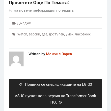
Прочетете Още По Темата:
Няма повече информация по темата.
Джаджи
iWatch
,
версии
,
две
,
достъпен
,
умен
,
часовник
Written by
Момчил Зарев
Post
navigation
Previous
Появиха се спецификациите на LG G3
post:
Next
ASUS пускат нова версия на Transformer Book
post:
T100