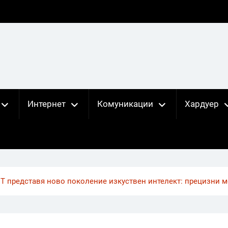
Интернет
Комуникации
Хардуер
IT представя ново поколение изкуствен интелект: прецизни м