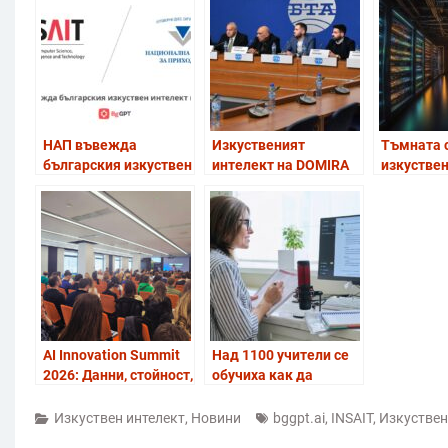
НАП въвежда
Изкуственият
Тъмната 
българския изкуствен
интелект на DOMIRA
изкустве
интелект на INSAIT
A.I. открива и
интелект:
предотвратява
Ненаситн
кражби и проблеми
консумат
със сигурността в
ресурси
търговските обекти
AI Innovation Summit
Над 1100 учители се
2026: Данни, стойност,
обучиха как да
бъдеще
използват изкуствен
интелект в учебния
Изкуствен интелект
,
Новини
bggpt.ai
,
INSAIT
,
Изкуствен
процес