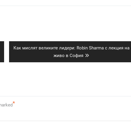
Next
Как мислят великите лидери: Robin Sharma с лекция на
post:
живо в София
*
 marked