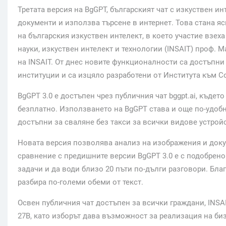
Третата версия на BgGPT, българският чат с изкуствен и
документи и използва търсене в интернет. Това стана 
на българския изкуствен интелект, в което участие взех
науки, изкуствен интелект и технологии (INSAIT) проф. 
на INSAIT. От днес новите функционалности са достъпни
институции и са изцяло разработени от Института към С
BgGPT 3.0 е достъпен чрез публичния чат bggpt.ai, къде
безплатно. Използването на BgGPT става и още по-удобн
достъпни за сваляне без такси за всички видове устрой
Новата версия позволява анализ на изображения и докум
сравнение с предишните версии BgGPT 3.0 е с подобрено
задачи и да води близо 20 пъти по-дълги разговори. Бла
разбира по-големи обеми от текст.
Освен публичния чат достъпен за всички граждани, INSAIT
27B, като изборът дава възможност за реализация на б