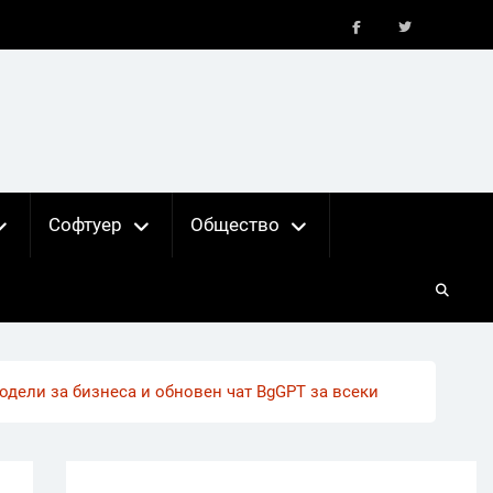
FB
X
Софтуер
Общество
одели за бизнеса и обновен чат BgGPT за всеки