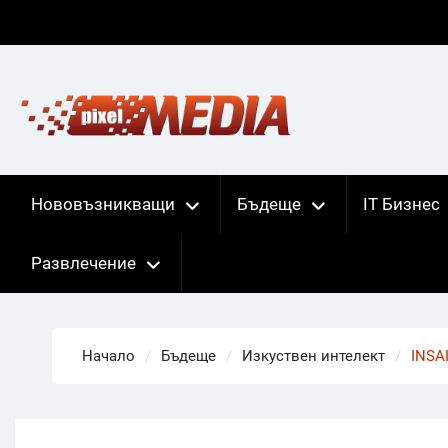
Skip
to
content
Нововъзникващи
Бъдеще
IT Бизнес
Развлечение
Начало
Бъдеще
Изкуствен интелект
INSA