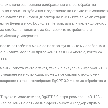
нтелект, вече разпознава изображения и глас, обработва
ясно по време на публично представяне на новите възможност
а основателят и научен директор на Института за компютърни
Мартин Вечев и инж. Борислав Петров, изпълнителен директор
 за свободно ползване за българските потребители и
офийския университет.
то всеки потребител може да ползва функциите му свободно и
о с новите мобилни приложения за iOS и Android, които са
ства.
енти, работа както с текст, така и с визуална информация.
В
 следване на инструкции, може да се справя с по-сложни
годарение на тези подобрения BgGPT 3.0 може да обработва и
 пуска и моделите зад BgGPT 3.0 в три размера – 4B, 12B и
изнес решения с оптимална ефективност и хардуер спрямо