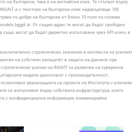
о на български, така и на английски език. Те стъпват върху
INSAIT и с текстове на български език надхвърлящи 100
правя по-добре на български от близо 10 пъти по-големи
odels.bggpt.ai. От същия адрес те могат да бъдат свободно
а също могат да бъдат директно използвани чрез API ключ, в
зключително стратегическо значение в контекста на усилия
звитие на собствен капацитет и защита на данните при
стратегически усилия на INSAIT за развитие на суверенна
ългарските модели разполагат с производителност,
 позволяват реализацията на проекти на Института с ключов
те се изпълняват върху собствена инфраструктура, което
бота с конфиденциална информация, елиминирайки