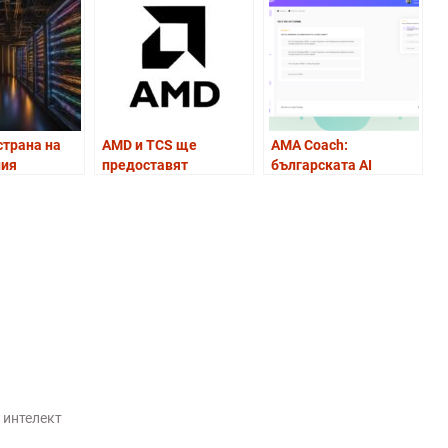
страна на
AMD и TCS ще
AMA Coach:
ния
предоставят
българската AI
съвременна ‘Helios’ AI
платформа, която
ият
архитектура в Индия
променя начина на
ор на
учене
 интелект