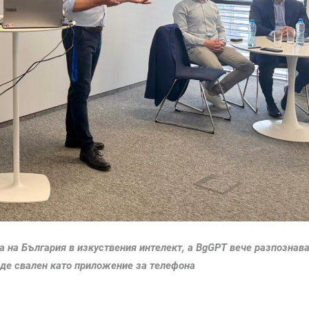
та на България в изкуствения интелект, а BgGPT вече разпознав
де свален като приложение за телефона