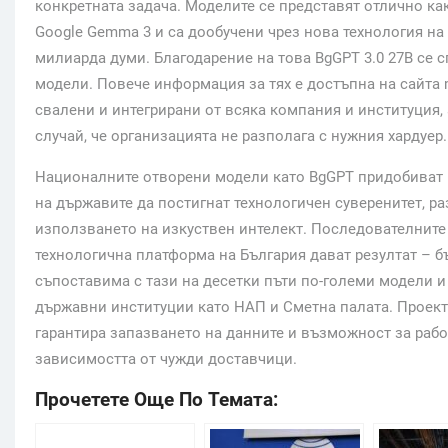
конкретната задача. Моделите се представят отлично какт
Google Gemma 3 и са дообучени чрез нова технология на 
милиарда думи. Благодарение на това BgGPT 3.0 27B се с
модели. Повече информация за тях е достъпна на сайта m
свалени и интегрирани от всяка компания и институция, 
случай, че организацията не разполага с нужния хардуер.
Националните отворени модели като BgGPT придобиват и
на държавите да постигнат технологичен суверенитет, ра
използването на изкуствен интелект. Последователните 
технологична платформа на България дават резултат – б
съпоставима с тази на десетки пъти по-големи модели и
държавни институции като НАП и Сметна палата. Проекти
гарантира запазването на данните и възможност за ра
зависимостта от чужди доставчици.
Прочетете Още По Темата: