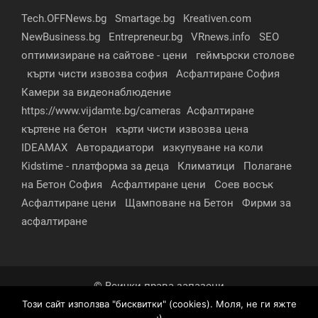
Tech.OFFNews.bg
Smartage.bg
Kreativen.com
NewBusiness.bg
Entrepreneur.bg
VRnews.info
SEO
оптимизиране на сайтове - цени
геймърски столове
кърти чисти извозва софия
Асфалтиране София
Камери за видеонаблюдение
https://www.vijdamte.bg/cameras
Асфалтиране
къртене на бетон
кърти чисти извозва цена
IDEAMAX
Авторадиатори
изкупуване на коли
Kidstime - платформа за деца
Климатици
Полагане
на Бетон София
Асфалтиране цени
Соев восък
Асфалтиране цени
Щамповане на Бетон
Фирми за
асфалтиране
© Всички права запазени
Този сайт използва "бисквитки" (cookies). Моля, не ги яжте
За нас
Контакти
Реклама
Партньори