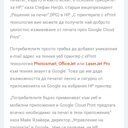
печатат, където и както искат, е основен приоритет
за НР,“ каза Стефан Нигро, старши вицепрезидент
„Решения за печат“,(IPG) в HP. „С принтерите с ePrint
технология вие можете да получите най-доброто
цялостно изживяване от печата през Google Cloud
Print”.
Потребителите просто трябва да добавят уникалния
e-mail адрес на техния уеб принтер с ePrint
технология
Photosmart
,
OfficeJet
или
LaserJet Pro
към техния акаунт в Google. Това ще им даде
възможността да печатат лесно и сигурно от
приложенията на Google на избрания HP принтер.
„Потребителите бързо преминават към уеб и
мобилни приложения и Google Cloud Print предлага
всичко необходимо за печат в тези приложения,“
каза Майк Язайери, директор „Управление на
продукти“ в Google. „Ние се радваме, че НР