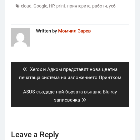
cloud
,
Google
,
HP
,
print
,
принтерите
,
работи
,
уеб
Written by
Момчил Зарев
Post
navigation
Previous
Xerox и Адком представят нова цветна
post:
печатаща система на изложението Принтком
Next
ASUS създаде най-бързата външна Blu-ray
post:
записвачка
Leave a Reply