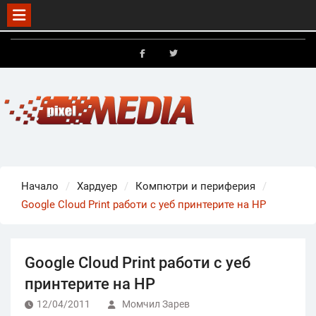
Skip
to
FB
X
content
Начало
Хардуер
Компютри и периферия
Google Cloud Print работи с уеб принтерите на HP
Google Cloud Print работи с уеб
принтерите на HP
12/04/2011
Момчил Зарев