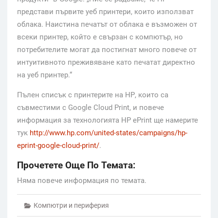
представи първите уеб принтери, които използват
облака. Наистина печатът от облака е възможен от
всеки принтер, който е свързан с компютър, но
потребителите могат да постигнат много повече от
интуитивното преживяване като печатат директно
на уеб принтер.“
Пълен списък с принтерите на НР, които са
съвместими с Google Cloud Print, и повече
информация за технологията HP ePrint ще намерите
тук
http://www.hp.com/united-states/campaigns/hp-
eprint-google-cloud-print/
.
Прочетете Още По Темата:
Няма повече информация по темата.
Компютри и периферия