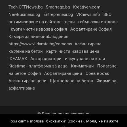
Tech.OFFNews.bg
Smartage.bg
Kreativen.com
NewBusiness.bg
Entrepreneur.bg
VRnews.info
SEO
оптимизиране на сайтове - цени
геймърски столове
кърти чисти извозва софия
Асфалтиране София
Камери за видеонаблюдение
https://www.vijdamte.bg/cameras
Асфалтиране
къртене на бетон
кърти чисти извозва цена
IDEAMAX
Авторадиатори
изкупуване на коли
Kidstime - платформа за деца
Климатици
Полагане
на Бетон София
Асфалтиране цени
Соев восък
Асфалтиране цени
Щамповане на Бетон
Фирми за
асфалтиране
© Всички права запазени
Този сайт използва "бисквитки" (cookies). Моля, не ги яжте
За нас
Контакти
Реклама
Партньори
;)