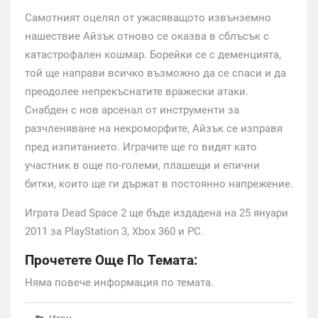
Самотният оцелял от ужасяващото извънземно
нашествие Айзък отново се оказва в сблъсък с
катастрофален кошмар. Борейки се с деменцията,
той ще направи всичко възможно да се спаси и да
преодолее непрекъснатите вражески атаки.
Снабден с нов арсенал от инструменти за
разчленяване на некроморфите, Айзък се изправя
пред изпитанието. Играчите ще го видят като
участник в още по-големи, плашещи и епични
битки, които ще ги държат в постоянно напрежение.
Играта Dead Space 2 ще бъде издадена на 25 януари
2011 за PlayStation 3, Xbox 360 и PC.
Прочетете Още По Темата:
Няма повече информация по темата.