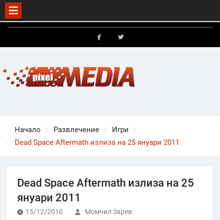
Skip
to
FB
X
content
Начало
Развлечение
Игри
Dead Space Aftermath излиза на 25 януари 2011
Dead Space Aftermath излиза на 25
януари 2011
15/12/2010
Момчил Зарев