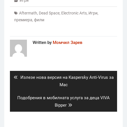
Игри
Aftermath
,
Dead Space
,
Electronic Arts
,
Игри
,
премиера
,
филм
Written by
Момчил Зарев
Post
navigation
Previous
Излезе нова версия на Kaspersky Anti-Virus за
post:
Mac
Next
Подобрения в мобилната услуга за деца VIVA
post:
Bipper