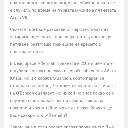
оригиналните си виждания, за да обяснят какво се
е случило по време на първата мисия на планетата
Aegis VII.
Сюжетът ще бъде разказан от перспективата на
четирима оцелели в това напрегнато, ужасяващо
пътуване, разтягащо границите на времето и
пространството.
В Dead Space Aftermath годината е 2509 и Земята е
изгубила контакт не само с кораба Ishimura и Айзък
Кларк, но и с кораба O’Bannon, който първи се
отзовава на помощ. Четирима членове на екипажа
на O’Bannon оцеляват, но никой не знае какво се е
случило с останалата част от екипа, какво са
правили и какви тайни може да пазят. Всичко ще
бъде разкрито в „Aftermath”!
Завръщане в този проект правят продуцентът Джо