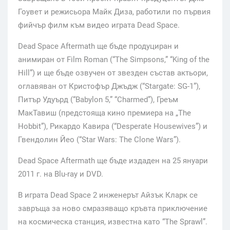
Гоувет и режисьора Майк Диза, работили по първия
фийчър филм към видео играта Dead Space.
Dead Space Aftermath ще бъде продуциран и
анимиран от Film Roman (“The Simpsons,” “King of the
Hill”) и ще бъде озвучен от звезден състав актьори,
оглавяван от Кристофър Джъдж (“Stargate: SG-1”),
Питър Удуърд (“Babylon 5,” “Charmed”), Греъм
МакТавиш (предстояща кино премиера на „The
Hobbit”), Рикардо Кавира (“Desperate Housewives”) и
Гвендолин Йео (“Star Wars: The Clone Wars”).
Dead Space Aftermath ще бъде издаден на 25 януари
2011 г. на Blu-ray и DVD.
В играта Dead Space 2 инженерът Айзък Кларк се
завръща за ново смразяващо кръвта приключение
на космическа станция, известна като “The Sprawl”.