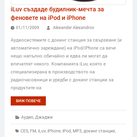
iLuv създаде будилник-мечта за
феновете на iPod и iPhone
01/11/2009
Alexander Alexandrov
Аудиосистемите с докинг станция за свързване (и
автоматично зареждане) на iPod/iPhone са вече
нещо напълно обичайно и едва ли могат да
впечатлят някого. Компанията iLuv, която е
специализирана в производството на
радиочасовници и уредби с докинг станции за
продуктите на
ВИЖ ПОВЕЧЕ
Аудио
,
Джаджи
CES
,
FM
,
iLuv
,
iPhone
,
iPod
,
MP3
,
докинг станция
,