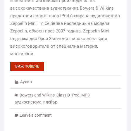
Известният английски производител на
висококачествена аудиотехника Bowers & Wilkins
представи своята нова iPod базирана аудиосистема
Zeppelin Mini. Тя се явява наследник на модела
Zeppelin, обявен през 2007 година. Zeppelin Mini
съдържа два броя 3-инчови широкоспектърни
високоговорители от специална материя,
монтирани
ВИЖ ПОВЕЧЕ
Аудио
Bowers and Wilkins
,
Class D
,
iPod
,
MP3
,
аудиосистема
,
плейър
Leave a comment