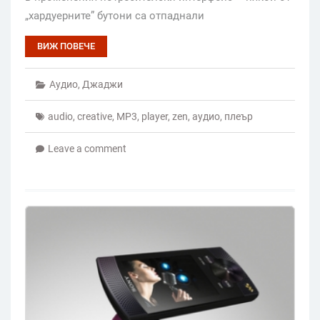
„хардуерните” бутони са отпаднали
ВИЖ ПОВЕЧЕ
Аудио
,
Джаджи
audio
,
creative
,
MP3
,
player
,
zen
,
аудио
,
плеър
Leave a comment