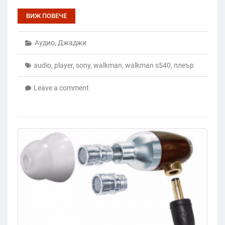
ВИЖ ПОВЕЧЕ
Аудио
,
Джаджи
audio
,
player
,
sony
,
walkman
,
walkman s540
,
плеър
Leave a comment