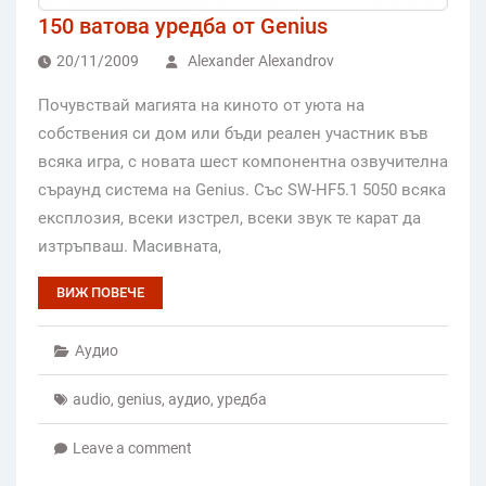
150 ватова уредба от Genius
20/11/2009
Alexander Alexandrov
Почувствай магията на киното от уюта на
собствения си дом или бъди реален участник във
всяка игра, с новата шест компонентна озвучителна
съраунд система на Genius. Със SW-HF5.1 5050 всяка
експлозия, всеки изстрел, всеки звук те карат да
изтръпваш. Масивната,
ВИЖ ПОВЕЧЕ
Аудио
audio
,
genius
,
аудио
,
уредба
Leave a comment