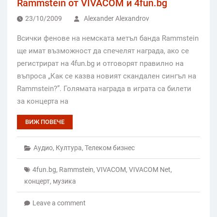
Rammstein от VIVACOM и 4fun.bg
23/10/2009
Alexander Alexandrov
Всички фенове на немската метъл банда Rammstein
ще имат възможност да спечелят награда, ако се
регистрират на 4fun.bg и отговорят правилно на
въпроса „Как се казва новият скандален сингъл на
Rammstein?”. Голямата награда в играта са билети
за концерта на
ВИЖ ПОВЕЧЕ
Аудио
,
Култура
,
Телеком бизнес
4fun.bg
,
Rammstein
,
VIVACOM
,
VIVACOM Net
,
концерт
,
музика
Leave a comment