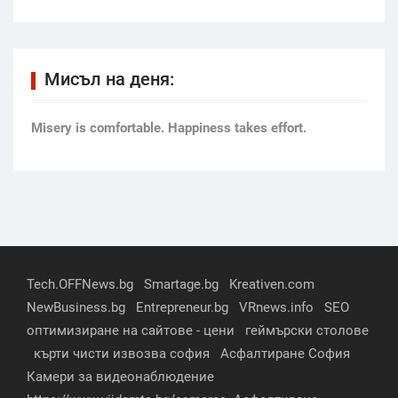
Мисъл на деня:
Мisery is comfortable. Happiness takes effort.
Tech.OFFNews.bg
Smartage.bg
Kreativen.com
NewBusiness.bg
Entrepreneur.bg
VRnews.info
SEO
оптимизиране на сайтове - цени
геймърски столове
кърти чисти извозва софия
Асфалтиране София
Камери за видеонаблюдение