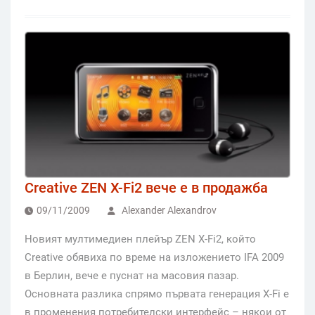
Creative ZEN X-Fi2 вече е в продажба
09/11/2009
Alexander Alexandrov
Новият мултимедиен плейър ZEN X-Fi2, който
Creative обявиха по време на изложението IFA 2009
в Берлин, вече е пуснат на масовия пазар.
Основната разлика спрямо първата генерация X-Fi е
в променения потребителски интерфейс – някои от