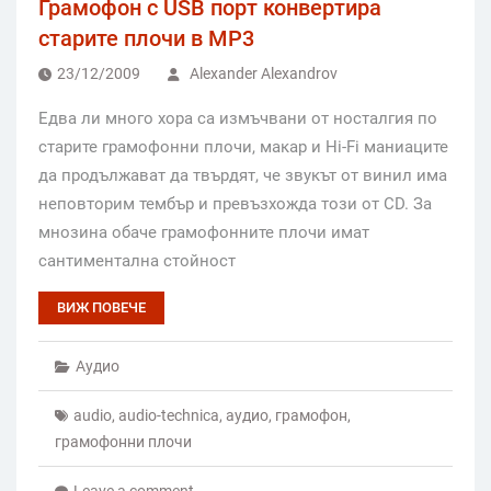
Грамофон с USB порт конвертира
старите плочи в MP3
23/12/2009
Alexander Alexandrov
Едва ли много хора са измъчвани от носталгия по
старите грамофонни плочи, макар и Hi-Fi маниаците
да продължават да твърдят, че звукът от винил има
неповторим тембър и превъзхожда този от CD. За
мнозина обаче грамофонните плочи имат
сантиментална стойност
ВИЖ ПОВЕЧЕ
Аудио
audio
,
audio-technica
,
аудио
,
грамофон
,
грамофонни плочи