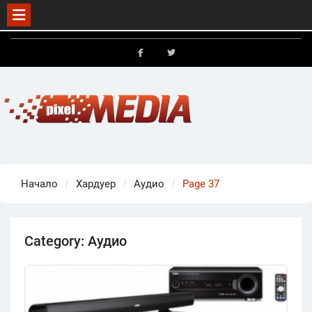
Skip
to
FB
X
content
Начало
Хардуер
Аудио
Page 37
Category:
Аудио