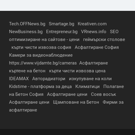
Tech.OFFNews.bg
Smartage.bg
Kreativen.com
NewBusiness.bg
Entrepreneur.bg
VRnews.info
SEO
оптимизиране на сайтове - цени
геймърски столове
кърти чисти извозва софия
Асфалтиране София
Камери за видеонаблюдение
https://www.vijdamte.bg/cameras
Асфалтиране
къртене на бетон
кърти чисти извозва цена
IDEAMAX
Авторадиатори
изкупуване на коли
Kidstime - платформа за деца
Климатици
Полагане
на Бетон София
Асфалтиране цени
Соев восък
Асфалтиране цени
Щамповане на Бетон
Фирми за
асфалтиране