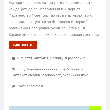
Експерти ще предадат на учители ценни съвети
как децата да са независими в интернет
Издателство “Клет България”, в партньорство с
Националния център за безопасен интернет”
организират специален уебинар на тема: НЕ |
Зависими в интернет – как да развиваме уменията
ВИЖ ПОВЕЧЕ
IT съвети
,
Интернет
,
Новини
,
Образование
Клет
,
Националният център за безопасен
интернет
,
онлайн безопасност
,
онлайн събитие
Leave a comment