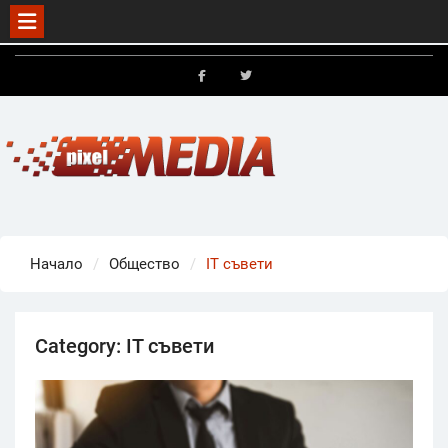
Skip
to
FB
X
content
Начало
Общество
IT съвети
Category:
IT съвети