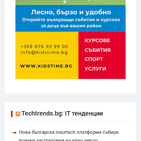
Techtrends.bg: IT тенденции
Нова българска insurtech платформа събира
всички застраховки на едно място