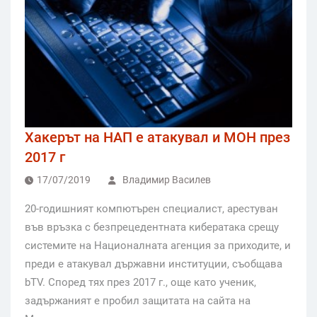
Хакерът на НАП е атакувал и МОН през
2017 г
17/07/2019
Владимир Василев
20-годишният компютърен специалист, арестуван
във връзка с безпрецедентната кибератака срещу
системите на Националната агенция за приходите, и
преди е атакувал държавни институции, съобщава
bTV. Според тях през 2017 г., още като ученик,
задържаният е пробил защитата на сайта на