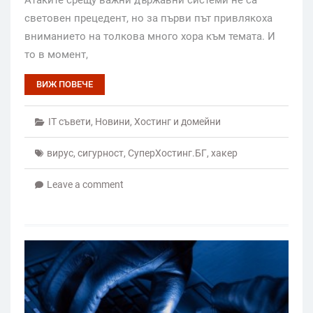
Атаките срещу важни държавни системи не са
световен прецедент, но за първи път привлякоха
вниманието на толкова много хора към темата. И
то в момент,
ВИЖ ПОВЕЧЕ
IT съвети
,
Новини
,
Хостинг и домейни
вирус
,
сигурност
,
СуперХостинг.БГ
,
хакер
Leave a comment