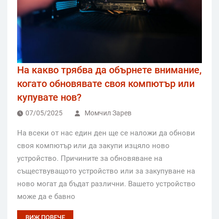
На какво трябва да обърнете внимание,
когато обновявате своя компютър или
купувате нов?
07/05/2025
Момчил Зарев
На всеки от нас един ден ще се наложи да обнови
своя компютър или да закупи изцяло ново
устройство. Причините за обновяване на
съществуващото устройство или за закупуване на
ново могат да бъдат различни. Вашето устройство
може да е бавно
ВИЖ ПОВЕЧЕ