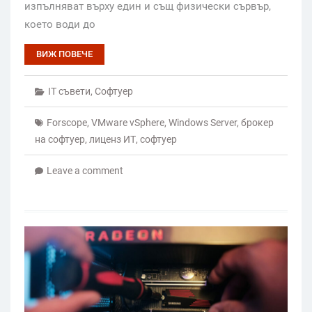
изпълняват върху един и същ физически сървър,
което води до
ВИЖ ПОВЕЧЕ
IT съвети
,
Софтуер
Forscope
,
VMware vSphere
,
Windows Server
,
брокер
на софтуер
,
лиценз ИТ
,
софтуер
Leave a comment