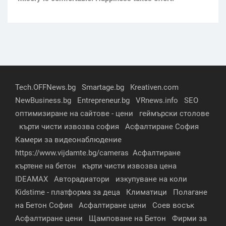
Tech.OFFNews.bg
Smartage.bg
Kreativen.com
NewBusiness.bg
Entrepreneur.bg
VRnews.info
SEO
оптимизиране на сайтове - цени
геймърски столове
кърти чисти извозва софия
Асфалтиране София
Камери за видеонаблюдение
https://www.vijdamte.bg/cameras
Асфалтиране
къртене на бетон
кърти чисти извозва цена
IDEAMAX
Авторадиатори
изкупуване на коли
Kidstime - платформа за деца
Климатици
Полагане
на Бетон София
Асфалтиране цени
Соев восък
Асфалтиране цени
Щамповане на Бетон
Фирми за