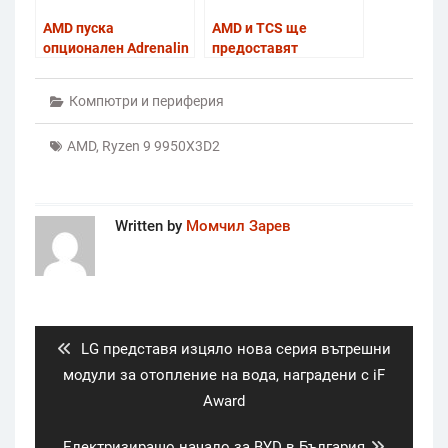
AMD пуска
AMD и TCS ще
опционален Adrenalin
предоставят
AI пакет за
съвременна ‘Helios’ AI
улесняване на
архитектура в Индия
Компютри и периферия
локални AI
разработки под
AMD
,
Ryzen 9 9950X3D2
Windows
Written by
Момчил Зарев
Post
navigation
Previous
LG представя изцяло нова серия вътрешни
post:
модули за отопление на вода, наградени с iF
Award
Next
Електризиращо начало за BYD в България