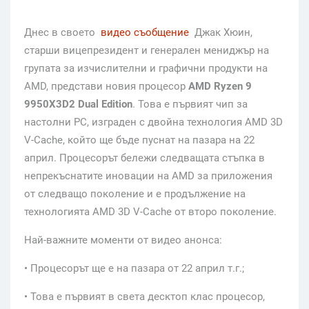
Днес в своето
видео съобщение
Джак Хюин,
старши вицепрезидент и генерален мениджър на
групата за изчислителни и графични продукти на
AMD, представи новия процесор
AMD Ryzen 9
9950X3D2 Dual Edition
. Това е първият чип за
настолни РС, изграден с двойна технология AMD 3D
V-Cache, който ще бъде пуснат на пазара на 22
април. Процесорът бележи следващата стъпка в
непрекъснатите иновации на AMD за приложения
от следващо поколение и е продължение на
технологията AMD 3D V-Cache от второ поколение.
Най-важните моменти от видео анонса:
• Процесорът ще е на пазара от 22 април т.г.;
• Това е първият в света десктоп клас процесор,