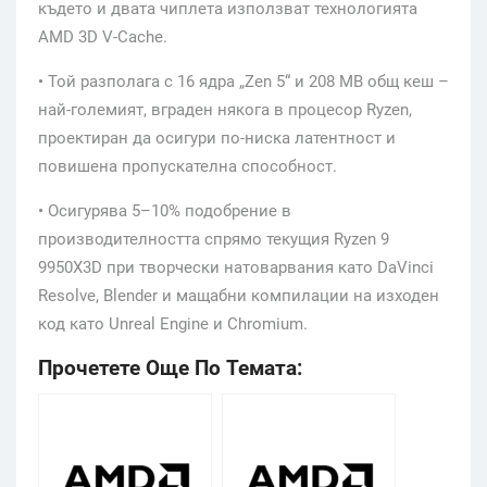
където и двата чиплета използват технологията
AMD 3D V-Cache.
• Той разполага с 16 ядра „Zen 5“ и 208 MB общ кеш –
най-големият, вграден някога в процесор Ryzen,
проектиран да осигури по-ниска латентност и
повишена пропускателна способност.
• Осигурява 5–10% подобрение в
производителността спрямо текущия Ryzen 9
9950X3D при творчески натоварвания като DaVinci
Resolve, Blender и мащабни компилации на изходен
код като Unreal Engine и Chromium.
Прочетете Още По Темата: