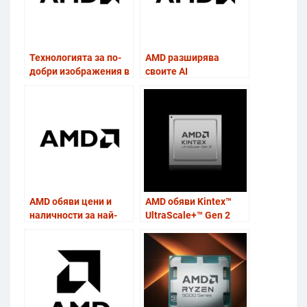
Технологията за по-
AMD разширява
добри изображения в
своите AI
игрите AMD FSR
предложения при
“Redstone” вече е
процесорите,
налична
графичните карти и
софтуера по време на
CES 2026
AMD обяви цени и
AMD обяви Kintex™
наличности за най-
UltraScale+™ Gen 2
мощния геймърски
среден клас FPGA за
чип Ryzen 7 9850X3D
интелигентни,
високопроизводителни
системи