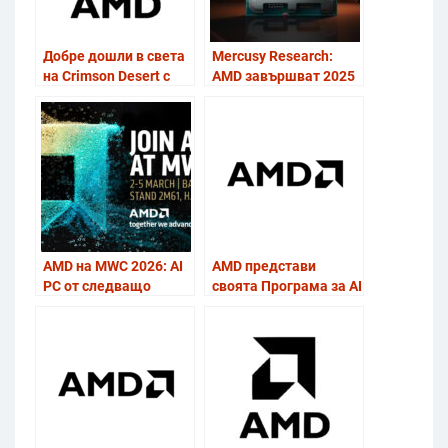
Добре дошли в света
Mercusy Research:
на Crimson Desert с
AMD завършват 2025
AMD!
г. с рекорден дял при
сървърните и
настолните
процесори
AMD на MWC 2026: AI
AMD представи
PC от следващо
своята Програма за AI
поколение, процесори
разработчици
PRO‑клас за бизнеса и
нови Radeon AI PRO
графични решения