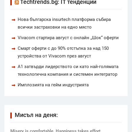
Techtrends.bg: IT тенденции
Нова българска insurtech платформа събира
всички застраховки на едно място
Vivacom стартира август с онлайн „Шок“ оферти
Смарт оферти с до 90% отстъпка за над 150
устройства от Vivacom през август
А1 затвърди лидерството си като най-голямата
технологична компания и системен интегратор
Имплозията на гейм индустрията
Мисъл на деня:
Мisery is comfortable. Happiness takes effort.