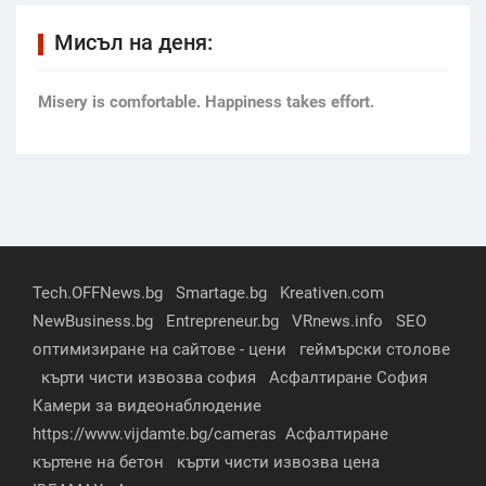
Мисъл на деня:
Мisery is comfortable. Happiness takes effort.
Tech.OFFNews.bg
Smartage.bg
Kreativen.com
NewBusiness.bg
Entrepreneur.bg
VRnews.info
SEO
оптимизиране на сайтове - цени
геймърски столове
кърти чисти извозва софия
Асфалтиране София
Камери за видеонаблюдение
https://www.vijdamte.bg/cameras
Асфалтиране
къртене на бетон
кърти чисти извозва цена