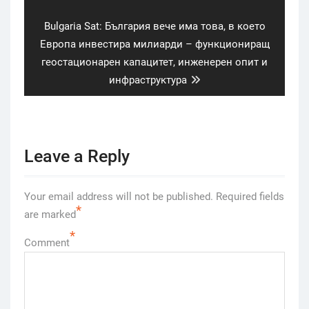
Next
Bulgaria Sat: България вече има това, в което
post:
Европа инвестира милиарди – функциониращ
геостационарен капацитет, инженерен опит и
инфраструктура
Leave a Reply
Your email address will not be published.
Required fields
*
are marked
*
Comment