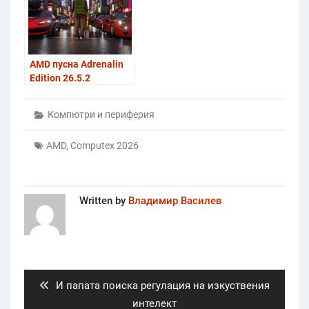
AMD пусна Adrenalin
Edition 26.5.2
драйвера с
поддръжка на игрите
Компютри и периферия
Forza Horizon 6 и 007
First Light
AMD
,
Computex 2026
Written by
Владимир Василев
Post
navigation
Previous
И папата поиска регулация на изкуствения
post:
интелект