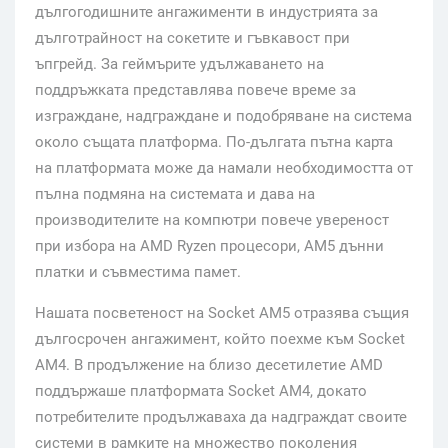
дългогодишните ангажименти в индустрията за
дълготрайност на сокетите и гъвкавост при
ъпгрейд. За геймърите удължаването на
поддръжката представлява повече време за
изграждане, надграждане и подобряване на система
около същата платформа. По-дългата пътна карта
на платформата може да намали необходимостта от
пълна подмяна на системата и дава на
производителите на компютри повече увереност
при избора на AMD Ryzen процесори, AM5 дънни
платки и съвместима памет.
Нашата посветеност на Socket AM5 отразява същия
дългосрочен ангажимент, който поехме към Socket
AM4. В продължение на близо десетилетие AMD
поддържаше платформата Socket AM4, докато
потребителите продължаваха да надграждат своите
системи в рамките на множество поколения