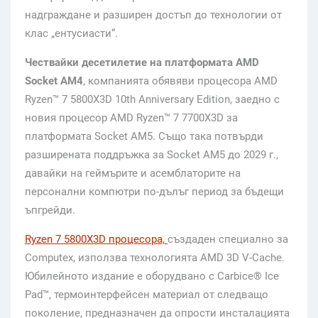
надграждане и разширен достъп до технологии от
клас „ентусиасти“.
Чествайки десетилетие на платформата AMD
Socket AM4
, компанията обявяви процесора AMD
Ryzen™ 7 5800X3D 10th Anniversary Edition, заедно с
новия процесор AMD Ryzen™ 7 7700X3D за
платформата Socket AM5. Също така потвърди
разширената поддръжка за Socket AM5 до 2029 г.,
давайки на геймърите и асемблаторите на
персонални компютри по-дълъг период за бъдещи
ъпгрейди.
Ryzen 7 5800X3D процесора,
създаден специално за
Computex, използва технологията AMD 3D V-Cache.
Юбилейното издание е оборудвано с Carbice® Ice
Pad™, термоинтерфейсен материал от следващо
поколение, предназначен да опрости инсталацията