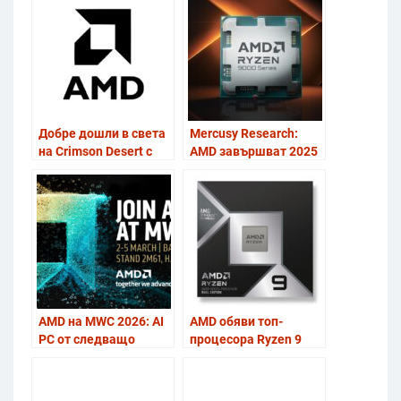
високопроизводителни
системи
Добре дошли в света
Mercusy Research:
на Crimson Desert с
AMD завършват 2025
AMD!
г. с рекорден дял при
сървърните и
настолните
процесори
AMD на MWC 2026: AI
AMD обяви топ-
PC от следващо
процесора Ryzen 9
поколение, процесори
9950X3D2 за
PRO‑клас за бизнеса и
разработчици и
нови Radeon AI PRO
създатели на