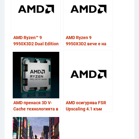
графични решения
дигитално
съдържание
AMD Ryzen™ 9
AMD Ryzen 9
9950X3D2 Dual Edition
9950X3D2 вече е на
излиза на 22 април
пазара
AMD пренася 3D V-
AMD осигурява FSR
Cache технологията в
Upscaling 4.1 към
бизнес десктопите и
RDNA 3 графични
работните станции с
карти още този юли
Ryzen PRO 9000 серия