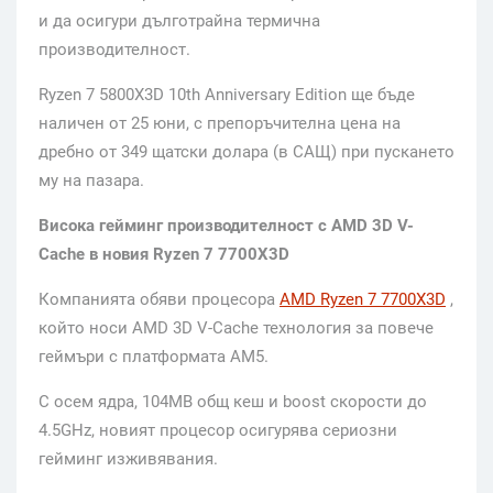
и да осигури дълготрайна термична
производителност.
Ryzen 7 5800X3D 10th Anniversary Edition ще бъде
наличен от 25 юни, с препоръчителна цена на
дребно от 349 щатски долара (в САЩ) при пускането
му на пазара.
Висока гейминг производителност с AMD 3D V-
Cache в новия Ryzen 7 7700X3D
Компанията обяви процесора
AMD Ryzen 7 7700X3D
,
който носи AMD 3D V-Cache технология за повече
геймъри с платформата AM5.
С осем ядра, 104MB общ кеш и boost скорости до
4.5GHz, новият процесор осигурява сериозни
гейминг изживявания.