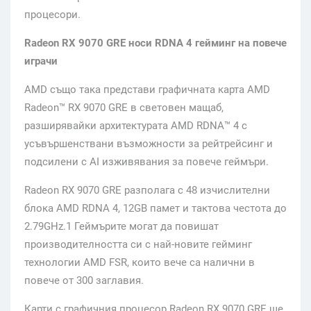
процесори.
Radeon RX 9070 GRE носи RDNA 4 гейминг на повече
играчи
AMD
също така представи графичната карта AMD
Radeon™ RX 9070 GRE в световен мащаб,
разширявайки архитектурата AMD RDNA™ 4 с
усъвършенствани възможности за рейтрейсинг и
подсилени с
AI
изживявания за повече геймъри.
Radeon RX 9070 GRE разполага с 48 изчислителни
блока AMD RDNA 4, 12GB памет и тактова честота до
2.79GHz.1 Геймърите могат да повишат
производителността си с най-новите гейминг
технологии AMD FSR, които вече са налични в
повече от 300 заглавия.
Карти с графичния процесор Radeon RX 9070 GRE ще