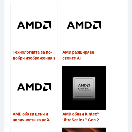
Технологията за по-
AMD разширява
добри изображения в
своите AI
игрите AMD FSR
предложения при
“Redstone” вече е
процесорите,
налична
графичните карти и
софтуера по време на
CES 2026
AMD обяви цени и
AMD обяви Kintex™
наличности за най-
UltraScale+™ Gen 2
мощния геймърски
среден клас FPGA за
чип Ryzen 7 9850X3D
интелигентни,