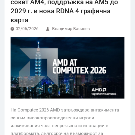
сокет AM4, поддръжка на AM5 до
2029 г. и нова RDNA 4 графична
карта
02/06/2026
Владимир Василев
На Computex 2026 AMD затвърждава ангажимента
си към високопроизводителни игрови
изживявания чрез непрекъснати иновации в
платформата, дългосрочна възможност за