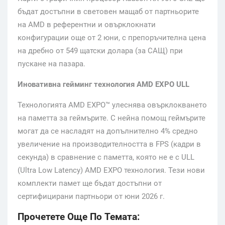
бъдат достъпни в световен мащаб от партньорите
на AMD в референтни и овърклокнати
конфигурации още от 2 юни, с препоръчителна цена
на дребно от 549 щатски долара (за САЩ) при
пускане на пазара.
Иновативна гейминг технология AMD EXPO ULL
Технологията AMD EXPO™ улеснява овърклокването
на паметта за геймърите. С нейна помощ геймърите
могат да се насладят на допълнително 4% средно
увеличение на производителността в FPS (кадри в
секунда) в сравнение с паметта, която не е с ULL
(
Ultra Low Latency)
AMD EXPO технология. Тези нови
комплекти памет ще бъдат достъпни от
сертифицирани партньори от юни 2026 г.
Прочетете Още По Темата: