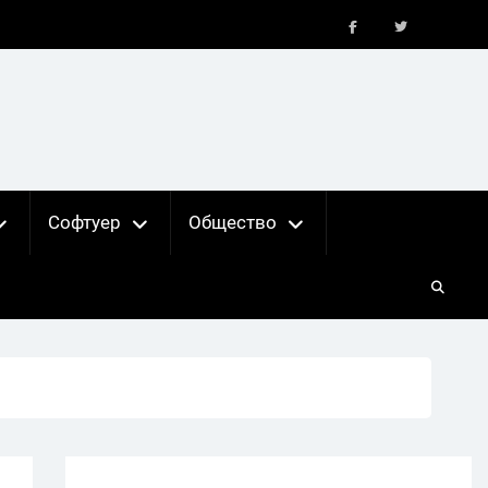
FB
X
Софтуер
Общество