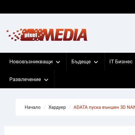
Skip
to
content
Нововъзникващи
Бъдеще
IT Бизнес
Развлечение
Начало
Хардуер
ADATA пуска външен 3D NA