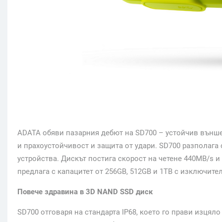
ADATA обяви пазарния дебют на SD700 – устойчив външен
и прахоустойчивост и защита от удари. SD700 разполага с
устройства. Дискът постига скорост на четене 440MB/s и 
предлага с капацитет от 256GB, 512GB и 1TB с изключит
Повече здравина в 3D NAND SSD диск
SD700 отговаря на стандарта IP68, което го прави изцял