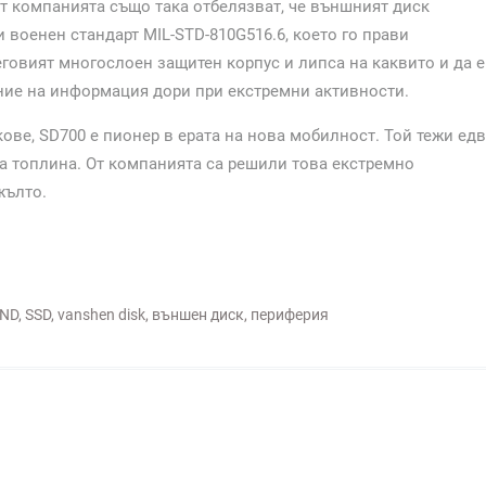
От компанията също така отбелязват, че външният диск
 военен стандарт MIL-STD-810G516.6, което го прави
говият многослоен защитен корпус и липса на каквито и да е
ение на информация дори при екстремни активности.
ове, SD700 е пионер в ерата на нова мобилност. Той тежи ед
ва топлина. От компанията са решили това екстремно
жълто.
ND
,
SSD
,
vanshen disk
,
външен диск
,
периферия