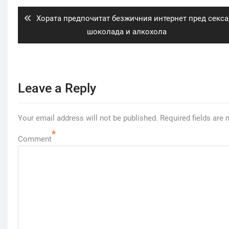
navigation
Previous
Хората предпочитат безжичния интернет пред секса
post:
шоколада и алкохола
Leave a Reply
Your email address will not be published.
Required fields are
*
Comment