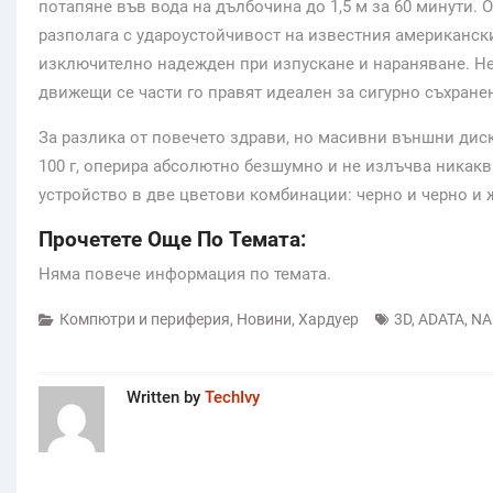
потапяне във вода на дълбочина до 1,5 м за 60 минути. 
разполага с удароустойчивост на известния американски
изключително надежден при изпускане и нараняване. Не
движещи се части го правят идеален за сигурно съхран
За разлика от повечето здрави, но масивни външни диск
100 г, оперира абсолютно безшумно и не излъчва никак
устройство в две цветови комбинации: черно и черно и 
Прочетете Още По Темата:
Няма повече информация по темата.
Компютри и периферия
,
Новини
,
Хардуер
3D
,
ADATA
,
NA
Written by
TechIvy
Post