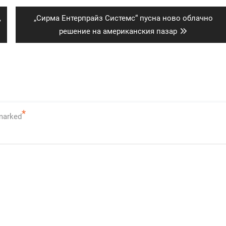
Next
,
„Сирма Ентерпрайз Системс“ пусна ново облачно
post:
решение на американския пазар
*
 marked