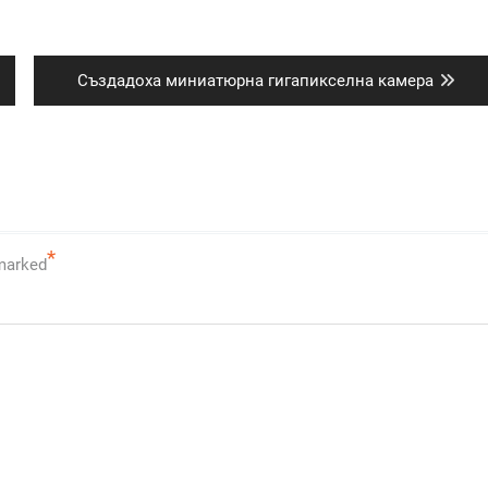
Next
Създадоха миниатюрна гигапикселна камера
post:
*
 marked