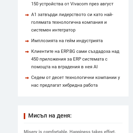
150 устройства от Vivacom през август
А1 затвърди лидерството си като най-
голямата технологична компания и
системен интегратор
Имплозията на гейм индустрията
Клиентите на ERP.BG сами създадоха над
450 приложения за ERP системата с
помощта на вградения в нея AI
Седем от десет технологични компании у
нас предлагат хибридна работа
Мисъл на деня:
Мisery is comfortable. Happiness takes effort.