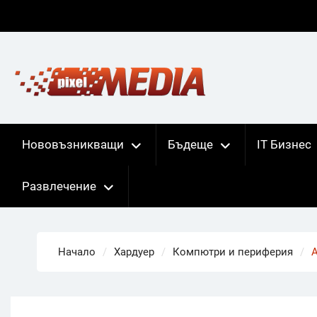
Skip
to
content
Нововъзникващи
Бъдеще
IT Бизнес
Развлечение
Начало
Хардуер
Компютри и периферия
A