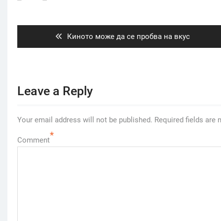
Post
navigation
Previous
Киното може да се пробва на вкус
post:
Leave a Reply
Your email address will not be published.
Required fields are
*
Comment