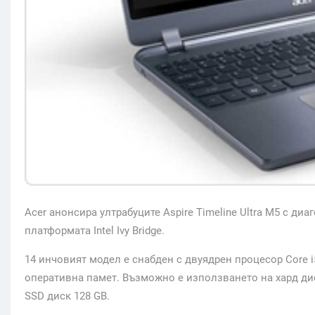
Acer анонсира ултрабуците Aspire Timeline Ultra M5 с диа
платформата Intel Ivy Bridge.
14 инчовият модел е снабден с двуядрен процесор Core i5
оперативна памет. Възможно е използването на хард ди
SSD диск 128 GB.