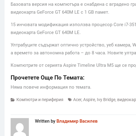
Базовата версия на компютъра е снабдена с вградено гр
видеокарта GeForce GT 640M LE c 1 GB памет.
15 инчовата модификация използва процесор Core i7-3517U
видеокарта GeForce GT 640M LE.
Ултрабуците съдържат оптично устройство, уеб камера, Wi
а времето за автономна работа – до 8 часа. Новите ултра
Компютрите от серията Aspire Timeline Ultra M5 ще се пр
Прочетете Още По Темата:
Няма повече информация по темата.
Компютри и периферия
Acer
,
Aspire
,
Ivy Bridge
,
видеокар
Written by
Владимир Василев