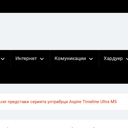
Интернет
Комуникации
Хардуер
cer представи серията ултрабуци Aspire Timeline Ultra M5