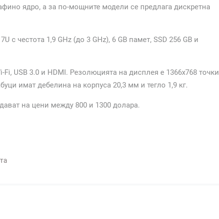
афино ядро, а за по-мощните модели се предлага дискретна
 с честота 1,9 GHz (до 3 GHz), 6 GB памет, SSD 256 GB и
-Fi, USB 3.0 и HDMI. Резолюцията на дисплея е 1366х768 точки
буци имат дебелина на корпуса 20,3 мм и тегло 1,9 кг.
одават на цени между 800 и 1300 долара.
та