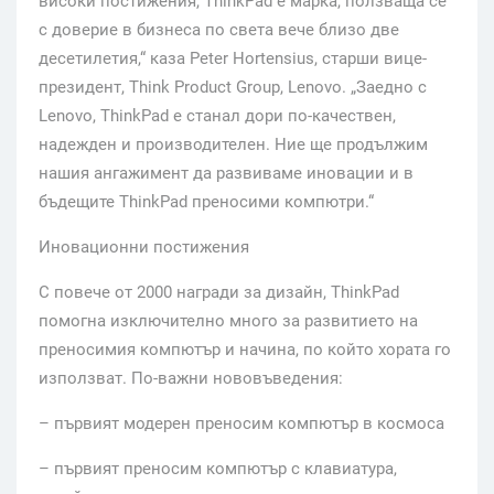
високи постижения, ThinkPad е марка, ползваща се
с доверие в бизнеса по света вече близо две
десетилетия,“ каза Peter Hortensius, старши вице-
президент, Think Product Group, Lenovo. „Заедно с
Lenovo, ThinkPad е станал дори по-качествен,
надежден и производителен. Ние ще продължим
нашия ангажимент да развиваме иновации и в
бъдещите ThinkPad преносими компютри.“
Иновационни постижения
С повече от 2000 награди за дизайн, ThinkPad
помогна изключително много за развитието на
преносимия компютър и начина, по който хората го
използват. По-важни нововъведения:
– първият модерен преносим компютър в космоса
– първият преносим компютър с клавиатура,