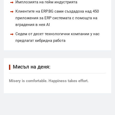
Имплозията на гейм индустрията
Клиентите на ERP.BG сами създадоха над 450
приложения за ERP системата с помощта на
вградения в нея AI
Седем от десет технологични компании у нас
предлагат хибридна работа
Мисъл на деня:
Мisery is comfortable. Happiness takes effort.