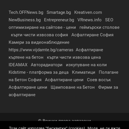
Tech.OFFNews.bg
Smartage.bg
Kreativen.com
NewBusiness.bg
Entrepreneur.bg
VRnews.info
SEO
оптимизиране на сайтове - цени
геймърски столове
кърти чисти извозва софия
Асфалтиране София
Камери за видеонаблюдение
https://www.vijdamte.bg/cameras
Асфалтиране
къртене на бетон
кърти чисти извозва цена
IDEAMAX
Авторадиатори
изкупуване на коли
Kidstime - платформа за деца
Климатици
Полагане
на Бетон София
Асфалтиране цени
Соев восък
Асфалтиране цени
Щамповане на Бетон
Фирми за
асфалтиране
© Всички права запазени
Този сайт използва "бисквитки" (cookies). Моля, не ги яжте