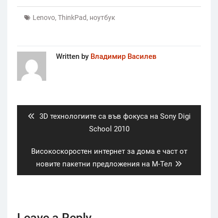
Lenovo
,
ThinkPad
,
ноутбук
Written by
Владимир Василев
Post
navigation
Previous
3D технологиите са във фокуса на Sony Digi
post:
School 2010
Next
Високоскоростен интернет за дома е част от
post:
новите пакетни предложения на М-Тел
Leave a Reply