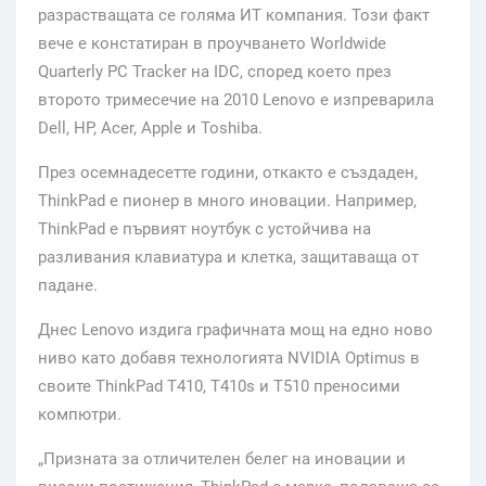
разрастващата се голяма ИТ компания. Този факт
вече е констатиран в проучването Worldwide
Quarterly PC Tracker на IDC, според което през
второто тримесечие на 2010 Lenovo е изпреварила
Dell, HP, Acer, Apple и Toshiba.
През осемнадесетте години, откакто е създаден,
ThinkPad е пионер в много иновации. Например,
ThinkPad е първият ноутбук с устойчива на
разливания клавиатура и клетка, защитаваща от
падане.
Днес Lenovo издига графичната мощ на едно ново
ниво като добавя технологията NVIDIA Optimus в
своите ThinkPad T410, T410s и T510 преносими
компютри.
„Призната за отличителен белег на иновации и