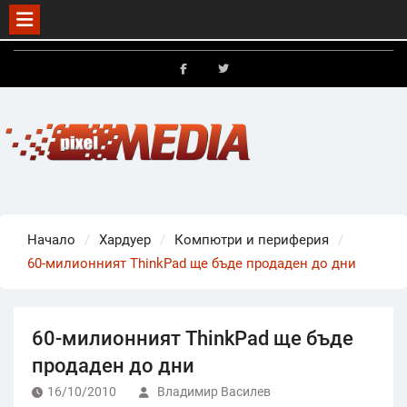
Skip
to
FB
X
content
Начало
Хардуер
Компютри и периферия
60-милионният ThinkPad ще бъде продаден до дни
60-милионният ThinkPad ще бъде
продаден до дни
16/10/2010
Владимир Василев