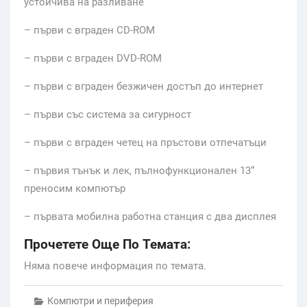
устойчива на разливане
– първи с вграден CD-ROM
– първи с вграден DVD-ROM
– първи с вграден безжичен достъп до интернет
– първи със система за сигурност
– първи с вграден четец на пръстови отпечатъци
– първия тънък и лек, пълнофункционален 13“
преносим компютър
– първата мобилна работна станция с два дисплея
Прочетете Още По Темата:
Няма повече информация по темата.
Компютри и периферия