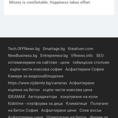
Мisery is comfortable. Happiness takes effort.
Tech.OFFNews.bg
Smartage.bg
Kreativen.com
NewBusiness.bg
Entrepreneur.bg
VRnews.info
SEO
оптимизиране на сайтове - цени
геймърски столове
кърти чисти извозва софия
Асфалтиране София
Камери за видеонаблюдение
https://www.vijdamte.bg/cameras
Асфалтиране
къртене на бетон
кърти чисти извозва цена
IDEAMAX
Авторадиатори
изкупуване на коли
Kidstime - платформа за деца
Климатици
Полагане
на Бетон София
Асфалтиране цени
Соев восък
Асфалтиране цени
Щамповане на Бетон
Фирми за