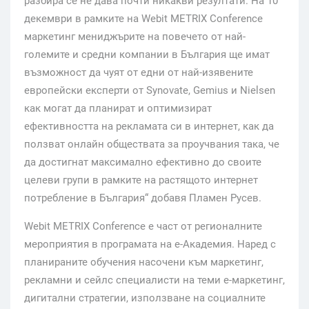
разбира се не дава почти никакви резултати. На 10
декември в рамките на Webit METRIX Conference
маркетинг мениджърите на повечето от най-
големите и средни компании в България ще имат
възможност да чуят от едни от най-изявените
европейски експерти от Synovate, Gemius и Nielsen
как могат да планират и оптимизират
ефективността на рекламата си в интернет, как да
ползват онлайн обществата за проучвания така, че
да достигнат максимално ефективно до своите
целеви групи в рамките на растящото интернет
потребление в България“ добавя Пламен Русев.
Webit METRIX Conference е част от регионалните
мероприятия в програмата на е-Академия. Наред с
планираните обучения насочени към маркетинг,
рекламни и сейлс специалисти на теми е-маркетинг,
дигитални стратегии, използване на социалните