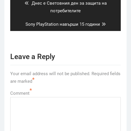
Previous
Днес е Световния ден за защита на
post:
потребителите
Next
Sony PlayStation навърши 15 години
post:
Leave a Reply
Your email address will not be published.
Required fields
*
are marked
*
Comment