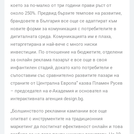
което за по-малко от три години прави ръст от
около 250%. Предвид бързите темпове на развитие,
брандовете в България все още се адаптират към
новите форми за комуникация с потребителите в
дигиталната среда. Комуникацията им е плаха,
нетаргетирана и най-вече с много ниски
инвестиции. По отношение на бюджетите, отделени
за онлайн реклама пазарът е все още в своя
инфантилен стадий, докато като потребители е
съпоставим със сравнително развитите пазари на
страните от Централна Европа“ казва Пламен Русев
– председател на е-Академия и основател на
интерактивната агенция design.bg.
„Болшинството рекламни кампании все още
опитват с инструментите на традиционния
маркетинг да постигнат ефективност онлайн и това