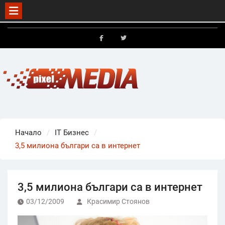
Skip
to
FB
X
content
Начало
IT Бизнес
3,5 милиона българи са в интернет
3,5 милиона българи са в интернет
03/12/2009
Красимир Стоянов