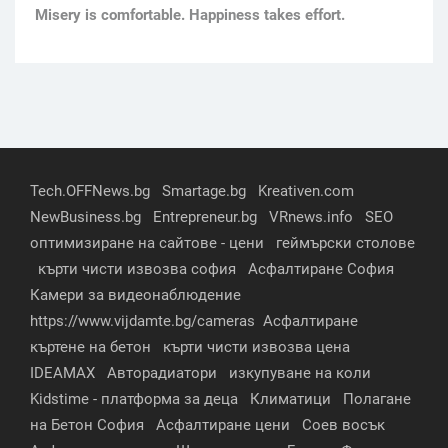
Мisery is comfortable. Happiness takes effort.
Tech.OFFNews.bg
Smartage.bg
Kreativen.com
NewBusiness.bg
Entrepreneur.bg
VRnews.info
SEO
оптимизиране на сайтове - цени
геймърски столове
кърти чисти извозва софия
Асфалтиране София
Камери за видеонаблюдение
https://www.vijdamte.bg/cameras
Асфалтиране
къртене на бетон
кърти чисти извозва цена
IDEAMAX
Авторадиатори
изкупуване на коли
Kidstime - платформа за деца
Климатици
Полагане
на Бетон София
Асфалтиране цени
Соев восък