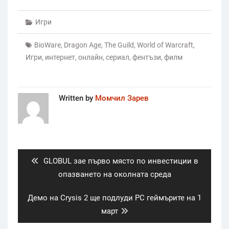
Игри
BioWare
,
Dragon Age
,
The Guild
,
World of Warcraft
,
Игри
,
интернет
,
онлайн
,
сериал
,
фентъзи
,
филм
Written by
Момчил Зарев
Post
navigation
Previous
GLOBUL зае първо място по инвестиции в
post:
опазването на околната среда
Next
Демо на Crysis 2 ще подлуди PC геймърите на 1
post:
март