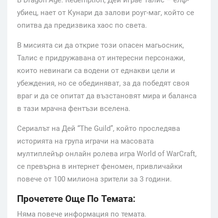
убиец, нает от Кунари да залови роуг-маг, който се
опитва да предизвика хаос по света.
В мисията си да открие този опасен магьосник,
Талис е придружавана от интересни персонажи,
които невинаги са водени от еднакви цели и
убеждения, но се обединяват, за да победят своя
враг и да се опитат да възстановят мира и баланса
в тази мрачна фентъзи вселена.
Сериалът на Дей “The Guild”, който проследява
историята на група играчи на масовата
мултиплейър онлайн ролева игра World of WarCraft,
се превърна в интернет феномен, привличайки
повече от 100 милиона зрители за 3 години.
Прочетете Още По Темата:
Няма повече информация по темата.