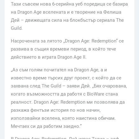
Тази съвсем нова 6-серийна уеб поредица се базира
на Dragon Age вселената и е творение на Фелиша
Дей – движещата сила на блокбъстър сериала The
Guild.
Насрочената за лятото „Dragon Age: Redemption” се
развива в същия времеви период, в който тече
действието в играта Dragon Age II.
„Аз съм голям почитател на Dragon Age, а и
известно време търсих друг проект, с който да се
захвана след The Guild – заяви Дей. „Бях очарована,
когато възможността да работя с BioWare стана
реалност. Dragon Age: Redemption ми позволява да
разкажа фентъзи история по нов начин,
използвайки вселена, която наистина обичам.
Мечтаех си да работим заедно.”
В Dragon Age: Redemption, Дей играе Талис – елф-