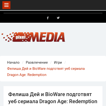
Skip
to
FB
X
content
Начало
Развлечение
Игри
Фелиша Дей и BioWare подготвят уеб сериала
Dragon Age: Redemption
Фелиша Дей и BioWare подготвят
уеб сериала Dragon Age: Redemption