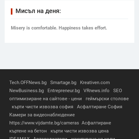
Мисъл на деня:
Мisery is comfortable. Happiness takes effort.
Tech.OFFNews.bg
Smartage.bg
Kreativen.com
NewBusiness.bg
Entrepreneur.bg
VRnews.info
SEO
оптимизиране на сайтове - цени
геймърски столове
кърти чисти извозва софия
Асфалтиране София
Камери за видеонаблюдение
https://www.vijdamte.bg/cameras
Асфалтиране
къртене на бетон
кърти чисти извозва цена
IDEAMAX
Авторадиатори
изкупуване на коли