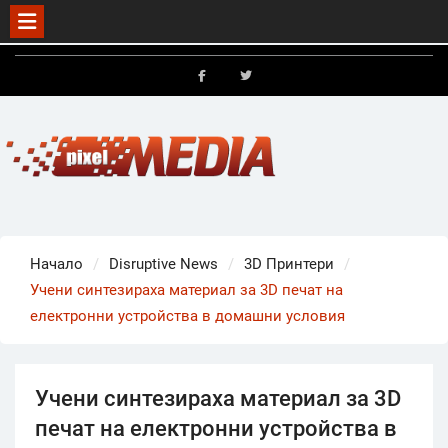
Skip
to
FB
X
content
Начало
Disruptive News
3D Принтери
Учени синтезираха материал за 3D печат на
електронни устройства в домашни условия
Учени синтезираха материал за 3D
печат на електронни устройства в