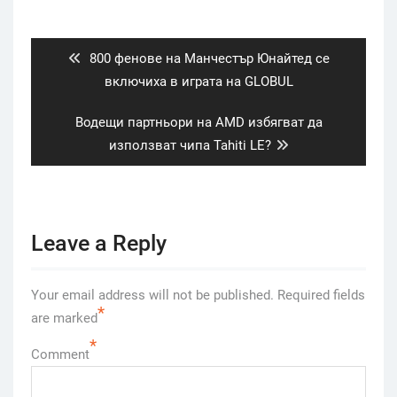
Post
navigation
Previous
800 фенове на Манчестър Юнайтед се
post:
включиха в играта на GLOBUL
Next
Водещи партньори на AMD избягват да
post:
използват чипа Tahiti LE?
Leave a Reply
Your email address will not be published.
Required fields
*
are marked
*
Comment