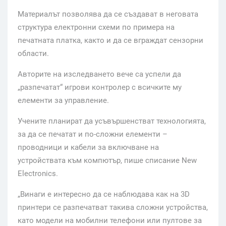
Материалът позволява да се създават в неговата
структура електронни схеми по примера на
печатната платка, както и да се вграждат сензорни
области.
Авторите на изследването вече са успели да
„разпечатат“ игрови контролер с всичките му
елементи за управление.
Учените планират да усъвършенстват технологията,
за да се печатат и по-сложни елементи –
проводници и кабели за включване на
устройствата към компютър, пише списание New
Electronics.
„Винаги е интересно да се наблюдава как на 3D
принтери се разпечатват такива сложни устройства,
като модели на мобилни телефони или пултове за