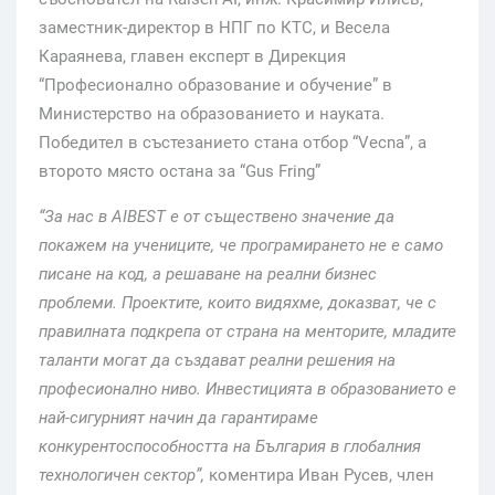
заместник-директор в НПГ по КТС, и Весела
Караянева, главен експерт в Дирекция
“Професионално образование и обучение” в
Министерство на образованието и науката.
Победител в състезанието стана отбор “Vecna”, а
второто място остана за “Gus Fring”
“За нас в AIBEST е от съществено значение да
покажем на учениците, че програмирането не е само
писане на код, а решаване на реални бизнес
проблеми. Проектите, които видяхме, доказват, че с
правилната подкрепа от страна на менторите, младите
таланти могат да създават реални решения на
професионално ниво. Инвестицията в образованието е
най-сигурният начин да гарантираме
конкурентоспособността на България в глобалния
технологичен сектор”,
коментира Иван Русев, член