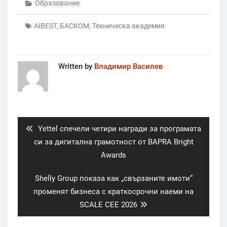
Образование
които вълнуват
младите
AIBEST
,
БАСКОМ
,
Техническа академия
Written by
Владимир Василев
Post
navigation
Previous
Yettel спечели четири награди за програмата
post:
си за дигитална грамотност от BAPRA Bright
Awards
Next
Shelly Group показа как „свързаните имоти“
post:
променят бизнеса с краткосрочни наеми на
SCALE CEE 2026