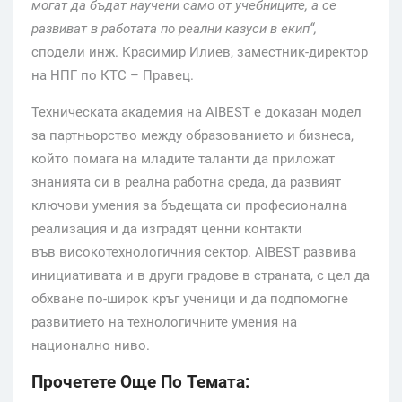
могат да бъдат научени само от учебниците, а се
развиват в работата по реални казуси в екип“,
сподели инж. Красимир Илиев, заместник-директор
на НПГ по КТС – Правец.
Техническата академия на AIBEST е доказан модел
за партньорство между образованието и бизнеса,
който помага на младите таланти да приложат
знанията си в реална работна среда, да развият
ключови умения за бъдещата си професионална
реализация и да изградят ценни контакти
във високотехнологичния сектор. AIBEST развива
инициативата и в други градове в страната, с цел да
обхване по-широк кръг ученици и да подпомогне
развитието на технологичните умения на
национално ниво.
Прочетете Още По Темата: