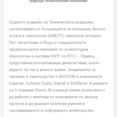
водещи технологични компании
Седмото издание на Техническата академия,
организирана от Асоциацията за иновации, бизнес
услуги и технологии (AIBEST), приключи успешно.
Пет талантливи отбора от Националната
професионална гимназия по компютърни
технологии и системи (НПГ по КТС) – Правец
представиха впечатляващи демосистеми, които
журито тества в реално време. Академията се
проведе в партньорство с БАСКОМ и компаниите
Experian, Schwarz Digits, Digitall и SoftServe. В рамките
на 3 седмици близо 30 ученици имаха възможност
да работят с ментори от компаниите по реални
проекти и да развият ключови умения в
програмирането и софтуерното инженерство.