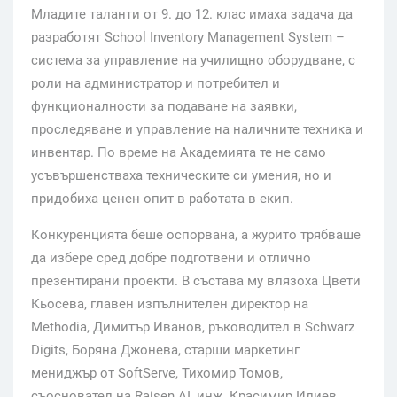
Младите таланти от 9. до 12. клас имаха задача да
разработят School Inventory Management System –
система за управление на училищно оборудване, с
роли на администратор и потребител и
функционалности за подаване на заявки,
проследяване и управление на наличните техника и
инвентар. По време на Академията те не само
усъвършенстваха техническите си умения, но и
придобиха ценен опит в работата в екип.
Конкуренцията беше оспорвана, а журито трябваше
да избере сред добре подготвени и отлично
презентирани проекти. В състава му влязоха Цвети
Кьосева, главен изпълнителен директор на
Methodia, Димитър Иванов, ръководител в Schwarz
Digits, Боряна Джонева, старши маркетинг
мениджър от SoftServe, Тихомир Томов,
съосновател на Raisen AI, инж. Красимир Илиев,