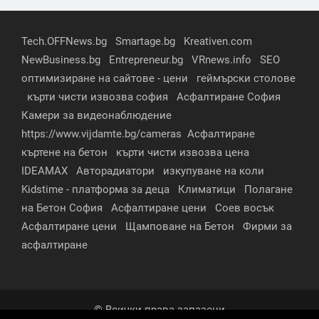
Tech.OFFNews.bg
Smartage.bg
Kreativen.com
NewBusiness.bg
Entrepreneur.bg
VRnews.info
SEO
оптимизиране на сайтове - цени
геймърски столове
кърти чисти извозва софия
Асфалтиране София
Камери за видеонаблюдение
https://www.vijdamte.bg/cameras
Асфалтиране
къртене на бетон
кърти чисти извозва цена
IDEAMAX
Авторадиатори
изкупуване на коли
Kidstime - платформа за деца
Климатици
Полагане
на Бетон София
Асфалтиране цени
Соев восък
Асфалтиране цени
Щамповане на Бетон
Фирми за
асфалтиране
© Всички права запазени