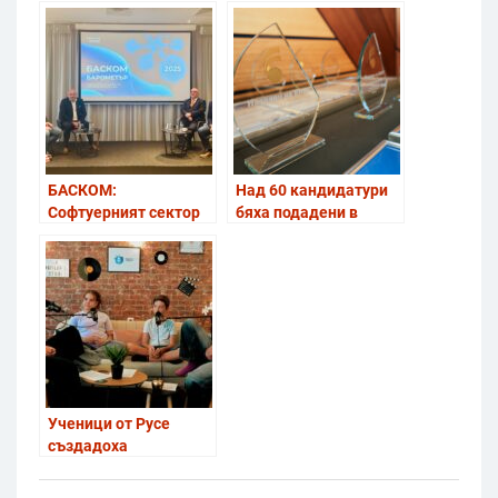
БАСКОМ:
Над 60 кандидатури
Софтуерният сектор
бяха подадени в
остава стратегически
конкурса „Наградите
опорен стълб на
на БАИТ“ за 2025 г.
икономиката
Ученици от Русе
създадоха
образователен
подкаст по теми,