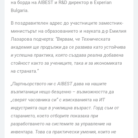
на борда на AIBEST и R&D директор в Experian
Bulgaria.
В поздравителен адрес до участниците заместник-
министърът на образованието и науката д-р Емилия
Лазарова подчерта:
“Вярвам, че Техническата
академия ще продължи да се развива като устойчива
и успешна практика, която създава реална добавена
стойност както за учениците, така и за икономиката
на страната.”
„Партньорството ни с AIBEST дава на нашите
възпитаници нещо безценно – възможността да
„сверят часовника си“ с изискванията на ИТ
индустрията още в училищна възраст. Горд съм от
старанието, което отборите показаха при
разработването на системите за управление на
инвентара. Това са практически умения, които не