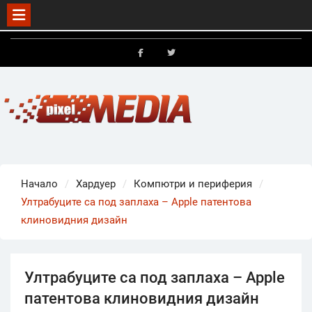
Skip
to
FB
X
content
Начало
Хардуер
Компютри и периферия
Ултрабуците са под заплаха – Apple патентова
клиновидния дизайн
Ултрабуците са под заплаха – Apple
патентова клиновидния дизайн