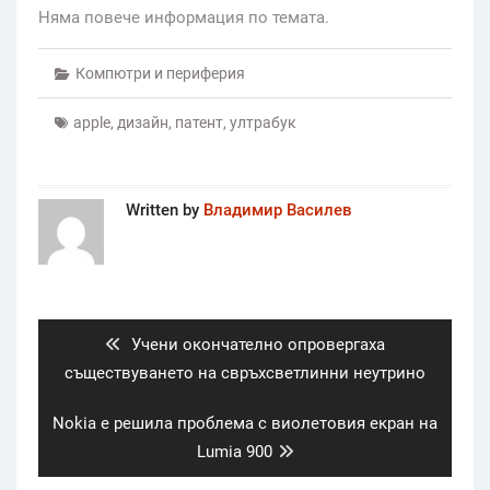
Няма повече информация по темата.
Компютри и периферия
apple
,
дизайн
,
патент
,
ултрабук
Written by
Владимир Василев
Post
navigation
Previous
Учени окончателно опровергаха
post:
съществуването на свръхсветлинни неутрино
Next
Nokia е решила проблема с виолетовия екран на
post:
Lumia 900