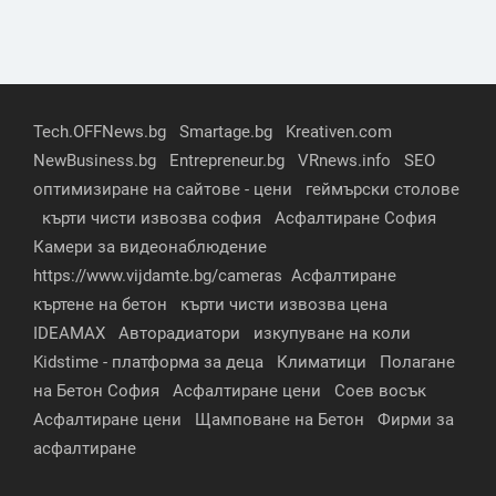
Tech.OFFNews.bg
Smartage.bg
Kreativen.com
NewBusiness.bg
Entrepreneur.bg
VRnews.info
SEO
оптимизиране на сайтове - цени
геймърски столове
кърти чисти извозва софия
Асфалтиране София
Камери за видеонаблюдение
https://www.vijdamte.bg/cameras
Асфалтиране
къртене на бетон
кърти чисти извозва цена
IDEAMAX
Авторадиатори
изкупуване на коли
Kidstime - платформа за деца
Климатици
Полагане
на Бетон София
Асфалтиране цени
Соев восък
Асфалтиране цени
Щамповане на Бетон
Фирми за
асфалтиране