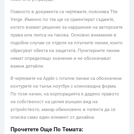
Главното в документа са чертежите, пояснява The
Verge. Именно по тях ще се ориентират съдиите,
когато вземат решение за нарушение на авторските
права или липса на такова. Основно внимание в
подобни случаи се отделя на плътните линии, които
обрисуват обекта на защитата. Пунктирните линии
нямат определящо значение и не обозначават
важни детайли.
В чертежите на Apple с плътни линии са обозначени
контурите на тънък ноутбук с клиновидна форма.
По този начин, на корпорацията е дадено правото
на собственост на целия външен вид на
устройството, макар обикновено в патента да се
описва само един елемент от дизайна.
Прочетете Още По Темата: