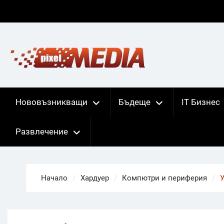
Skip
to
content
Нововъзникващи
Бъдеще
IT Бизнес
Развлечение
Начало
Хардуер
Компютри и периферия
У