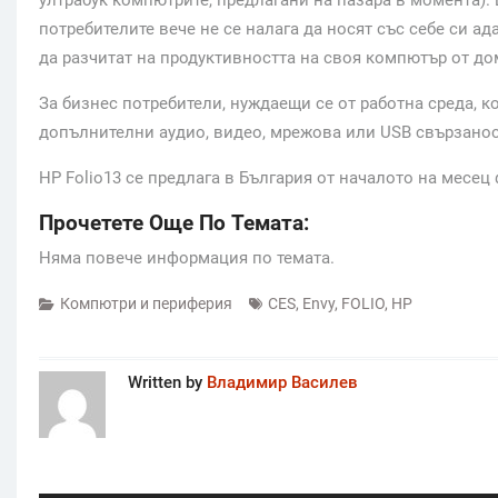
потребителите вече не се налага да носят със себе си а
да разчитат на продуктивността на своя компютър от до
За бизнес потребители, нуждаещи се от работна среда, к
допълнителни аудио, видео, мрежова или USB свързаност
HP Folio13 се предлага в България от началото на месец
Прочетете Още По Темата:
Няма повече информация по темата.
Компютри и периферия
CES
,
Envy
,
FOLIO
,
HP
Written by
Владимир Василев
Post
navigation