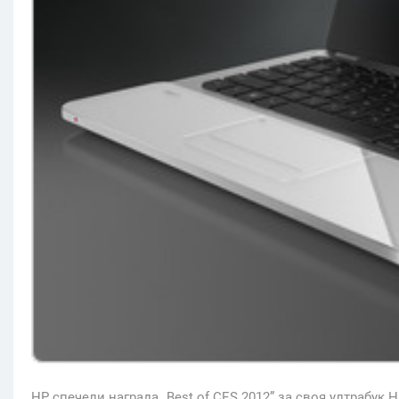
HP спечели награда „Best of CES 2012” за своя ултрабук H