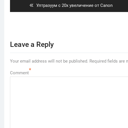
Previous
Ултразуум с 20х увеличение от Canon
post:
Leave a Reply
Your email address will not be published.
Required fields are
*
Comment