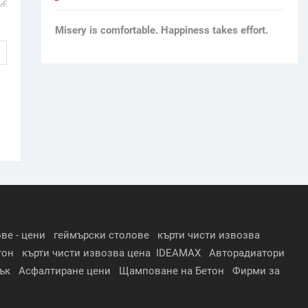
Мisery is comfortable. Happiness takes effort.
ве - цени
геймърски столове
кърти чисти извозва
тон
кърти чисти извозва цена
IDEAMAX
Авторадиатори
ък
Асфалтиране цени
Щамповане на Бетон
Фирми за