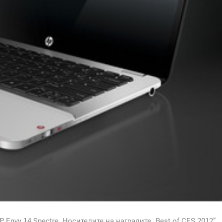
P Envy 14 Spectre. Носителите на наградите „Best of CES 2012”