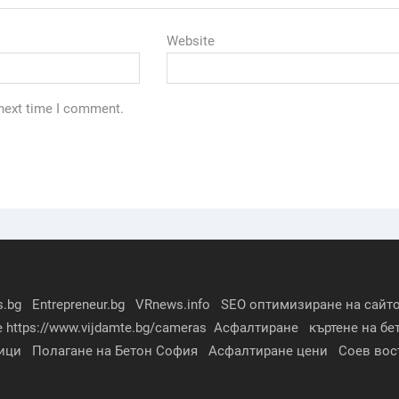
Website
 next time I comment.
s.bg
Entrepreneur.bg
VRnews.info
SEO оптимизиране на сайто
е
https://www.vijdamte.bg/cameras
Асфалтиране
къртене на бе
ици
Полагане на Бетон София
Асфалтиране цени
Соев вос