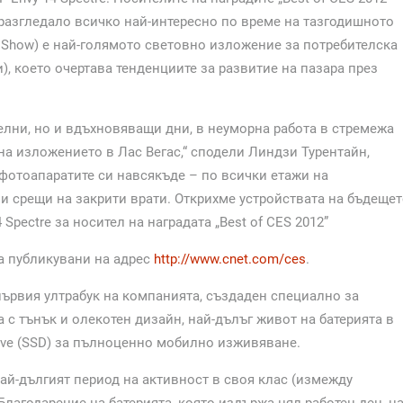
 разгледало всичко най-интересно по време на тазгодишното
s Show) е най-голямото световно изложение за потребителска
, което очертава тенденциите за развитие на пазара през
елни, но и вдъхновяващи дни, в неуморна работа в стремежа
на изложението в Лас Вегас,“ сподели Линдзи Турентайн,
 фотоапаратите си навсякъде – по всички етажи на
и срещи на закрити врати. Открихме устройствата на бъдеще
Spectre за носител на наградата „Best of CES 2012”
а публикувани на адрес
http://www.cnet.com/ces
.
първия ултрабук на компанията, създаден специално за
а с тънък и олекотен дизайн, най-дълъг живот на батерията в
Drive (SSD) за пълноценно мобилно изживяване.
най-дългият период на активност в своя клас (измежду
Благодарение на батерията, която издържа цял работен ден, н