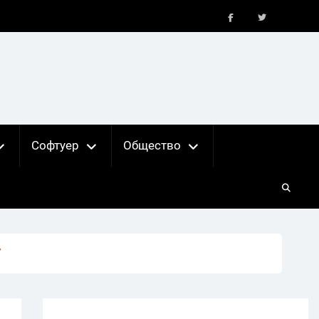
FB
X
Софтуер
Общество
”