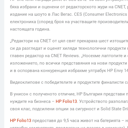
бяха избрани и оценени от редакторското жури на CNET,
издание на шоуто в Лас Вегас. CES (Consumer Electronic
електроника (според броя на участващите производители)
настоящата година.
„Редактори на CNET от цял свят прекараха шест изтощит
си да разгледат и оценят хиляди технологични продукти 
главен редактор на CNET Reviews. „Носехме лаптопите и
изложението, по всички представяния на нови продукти 
и в оспорвана конкуренция избрахме ултрабук HP Envy 14 
Видеоклипове с победителите и продуктите финалисти с
В унисон с полученото отличие, HP България представи 
нуждите на бизнеса –
HP Folio13
. Устройството разполаг
своя клас, подсилени опции за сигурност и Solid State 
HP Folio13
предоставя до 9,5 часа живот на батерията – 
ултрабук компютрите, предлагани на пазара в момента). 