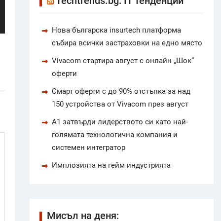
Techtrends.bg: IT тенденции
Нова българска insurtech платформа
събира всички застраховки на едно място
Vivacom стартира август с онлайн „Шок“
оферти
Смарт оферти с до 90% отстъпка за над
150 устройства от Vivacom през август
А1 затвърди лидерството си като най-
голямата технологична компания и
системен интегратор
Имплозията на гейм индустрията
Мисъл на деня: