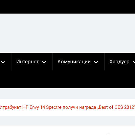
Интернет
Комуникации
Хардуер
лтрабукът HP Envy 14 Spectre получи награда „Best of CES 2012