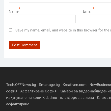
*
*
Name
Email
Save my name, email, and website in this browser for the
Tech.OFFNews.bg
Smartage.bg
Kreativen.com
NewBusines
софия
Асфалтиране София
Камери за видеонаблюдени
изкупуване на коли
Kidstime - платформа за деца
Климат
асфалтиране