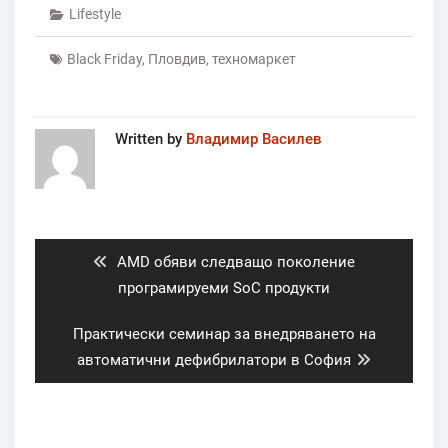
Lifestyle
Black Friday
,
Пловдив
,
техномаркет
Written by
Владимир Василев
Post
navigation
Previous
AMD обяви следващо поколение
post:
програмируеми SoC продукти
Next
Практически семинар за внедряването на
post:
автоматични дефибрилатори в София