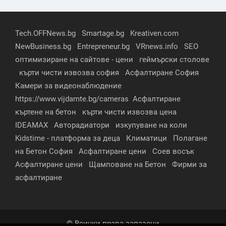
Tech.OFFNews.bg
Smartage.bg
Kreativen.com
NewBusiness.bg
Entrepreneur.bg
VRnews.info
SEO
оптимизиране на сайтове - цени
геймърски столове
кърти чисти извозва софия
Асфалтиране София
Камери за видеонаблюдение
https://www.vijdamte.bg/cameras
Асфалтиране
къртене на бетон
кърти чисти извозва цена
IDEAMAX
Авторадиатори
изкупуване на коли
Kidstime - платформа за деца
Климатици
Полагане
на Бетон София
Асфалтиране цени
Соев восък
Асфалтиране цени
Щамповане на Бетон
Фирми за
асфалтиране
© Всички права запазени