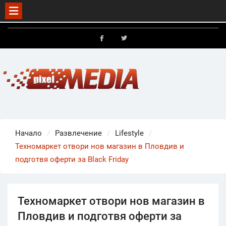
Skip
to
FB
X
content
Начало
Развлечение
Lifestyle
Техномаркет отвори нов магазин в Пловдив и
подготвя оферти за Black Friday
Техномаркет отвори нов магазин в
Пловдив и подготвя оферти за