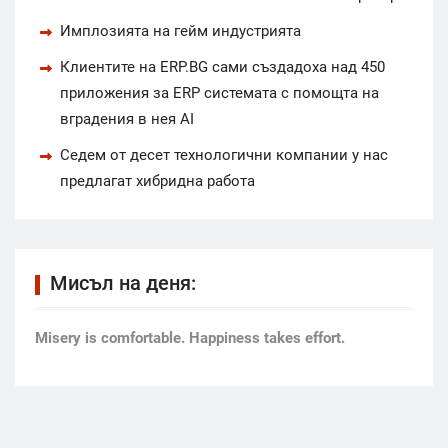
Имплозията на гейм индустрията
Клиентите на ERP.BG сами създадоха над 450
приложения за ERP системата с помощта на
вградения в нея AI
Седем от десет технологични компании у нас
предлагат хибридна работа
Мисъл на деня:
Мisery is comfortable. Happiness takes effort.