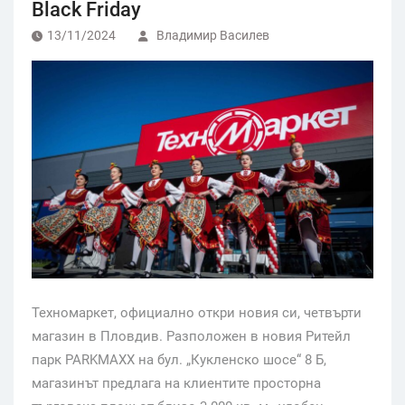
Black Friday
13/11/2024
Владимир Василев
Техномаркет, официално откри новия си, четвърти
магазин в Пловдив. Разположен в новия Ритейл
парк PARKMAXX на бул. „Кукленско шосе“ 8 Б,
магазинът предлага на клиентите просторна