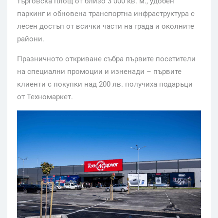
търговска площ от близо 3 000 кв. м., удобен
паркинг и обновена транспортна инфраструктура с
лесен достъп от всички части на града и околните
райони.
Празничното откриване събра първите посетители
на специални промоции и изненади – първите
клиенти с покупки над 200 лв. получиха подаръци
от Техномаркет.