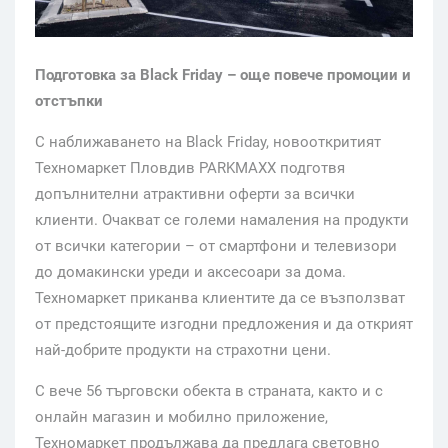
Подготовка за
Black Friday
– още повече промоции и
отстъпки
С наближаването на Black Friday, новооткритият
Техномаркет Пловдив PARKMAXX подготвя
допълнителни атрактивни оферти за всички
клиенти. Очакват се големи намаления на продукти
от всички категории – от смартфони и телевизори
до домакински уреди и аксесоари за дома.
Техномаркет приканва клиентите да се възползват
от предстоящите изгодни предложения и да открият
най-добрите продукти на страхотни цени.
С вече 56 търговски обекта в страната, както и с
онлайн магазин и мобилно приложение,
Техномаркет продължава да предлага световно