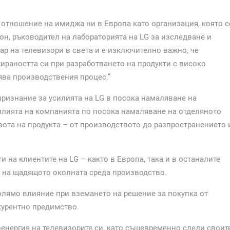
 отношение на имиджа ни в Европа като организация, която с
уон, ръководител на лабораторията на LG за изследване и
ар на телевизори в света и е изключително важно, че
ираността си при разработването на продукти с високо
ява производствения процес.”
признание за усилията на LG в посока намаляване на
силията на компанията по посока намаляване на отделяното
вота на продукта – от производството до разпространението 
 на клиентите на LG – както в Европа, така и в останалите
е на щадящото околната среда производство.
олямо влияние при вземането на решение за покупка от
курентно предимство.
оенергия на телевизорите си, като същевременно следи своит