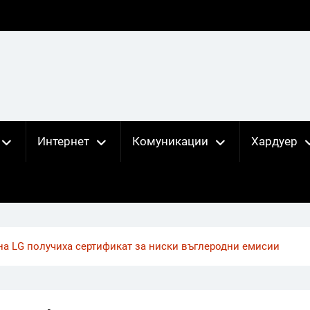
Интернет
Комуникации
Хардуер
на LG получиха сертификат за ниски въглеродни емисии