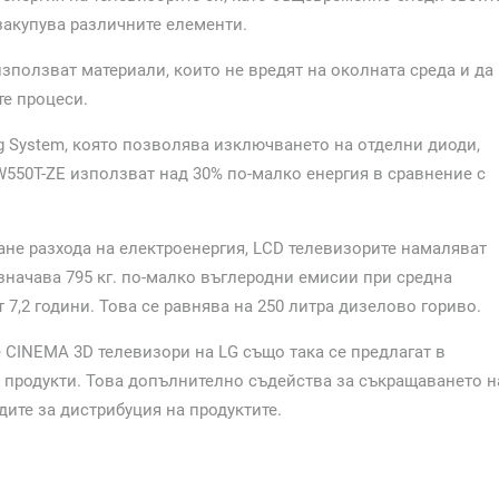
 закупува различните елементи.
зползват материали, които не вредят на околната среда и да
е процеси.
g System, която позволява изключването на отделни диоди,
LW550T-ZE използват над 30% по-малко енергия в сравнение с
ване разхода на електроенергия, LCD телевизорите намаляват
значава 795 кг. по-малко въглеродни емисии при средна
7,2 години. Това се равнява на 250 литра дизелово гориво.
 CINEMA 3D телевизори на LG също така се предлагат в
ни продукти. Това допълнително съдейства за съкращаването н
ите за дистрибуция на продуктите.