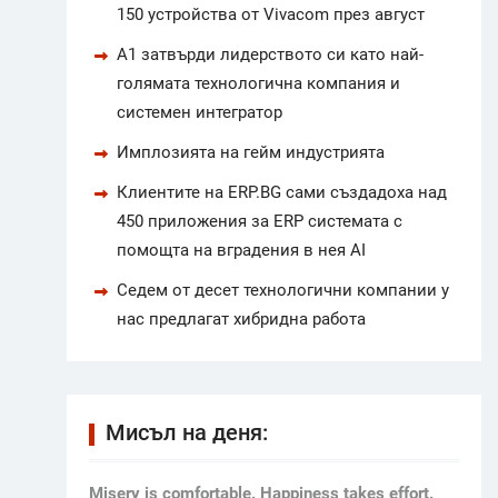
150 устройства от Vivacom през август
А1 затвърди лидерството си като най-
голямата технологична компания и
системен интегратор
Имплозията на гейм индустрията
Клиентите на ERP.BG сами създадоха над
450 приложения за ERP системата с
помощта на вградения в нея AI
Седем от десет технологични компании у
нас предлагат хибридна работа
Мисъл на деня:
Мisery is comfortable. Happiness takes effort.