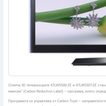
Cinema 3D телевизорите 47LW5500-ZE и 47LW550T-ZE стан
емисии“ (Carbon Reduction Label) – програма, която опр
Програмата се управлява от Carbon Trust – неправителст