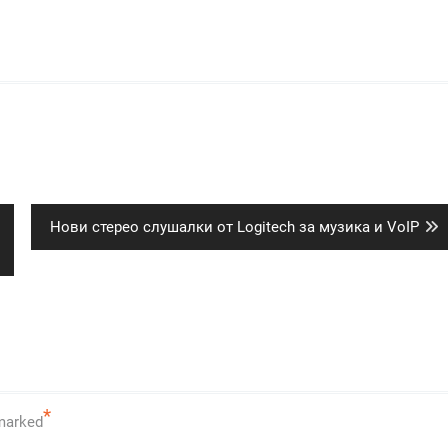
Next
Нови стерео слушалки от Logitech за музика и VoIP
post:
*
 marked