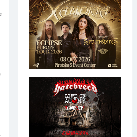
е
и
е