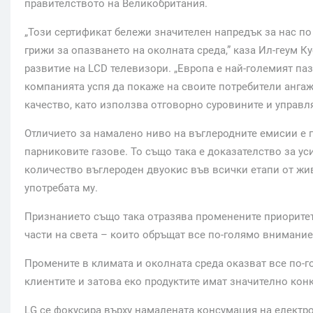
правителството на Великобритания.
„Този сертификат бележи значителен напредък за нас по
грижи за опазването на околната среда,” каза Ил-геум К
развитие на LCD телевизори. „Европа е най-големият паз
компанията успя да покаже на своите потребители ангаж
качество, като използва отговорно суровините и управл
Отличието за намалено ниво на въглеродните емисии е 
парниковите газове. То също така е доказателство за у
количество въглероден двуокис във всички етапи от жи
употребата му.
Признанието също така отразява променените приоритети
части на света – които обръщат все по-голямо внимани
Промените в климата и околната среда оказват все по-г
клиентите и затова еко продуктите имат значително кон
LG се фокусира върху намалената консумация на електр