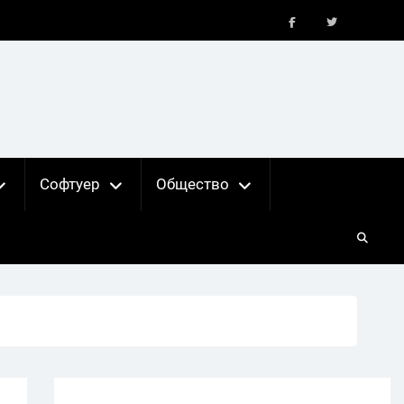
FB
X
Софтуер
Общество