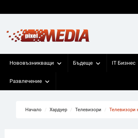
Skip
to
content
Нововъзникващи
Бъдеще
IT Бизнес
Развлечение
Начало
Хардуер
Телевизори
Телевизори 