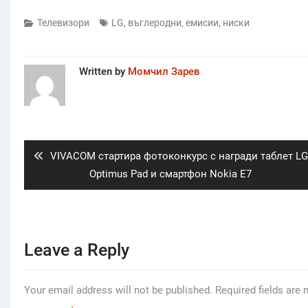
Телевизори
LG
,
въглеродни
,
емисии
,
ниски
Written by
Момчил Зарев
Post
navigation
Previous
VIVACOM стартира фотоконкурс с награди таблет LG
post:
Optimus Pad и смартфон Nokia E7
Leave a Reply
Your email address will not be published.
Required fields are