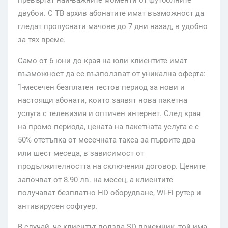
двубои. С ТВ архив абонатите имат възможност да
гледат пропуснати мачове до 7 дни назад, в удобно
за тях време.
Само от 6 юни до края на юли клиентите имат
възможност да се възползват от уникална оферта:
1-месечен безплатен тестов период за нови и
настоящи абонати, които заявят нова пакетна
услуга с телевизия и оптичен интернет. След края
на промо периода, цената на пакетната услуга е с
50% отстъпка от месечната такса за първите два
или шест месеца, в зависимост от
продължителността на сключения договор. Цените
започват от 8.90 лв. на месец, а клиентите
получават безплатно HD оборудване, Wi-Fi рутер и
антивирусен софтуер.
В случай, че клиентът ползва SD приемник, той има