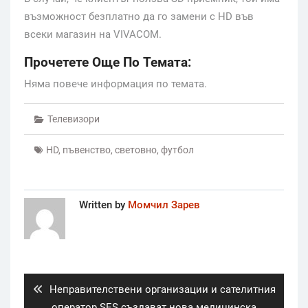
възможност безплатно да го замени с HD във
всеки магазин на VIVACOM.
Прочетете Още По Темата:
Няма повече информация по темата.
Телевизори
HD
,
пъвенство
,
световно
,
футбол
Written by
Момчил Зарев
Post
navigation
Previous
Неправителствени организации и сателитния
post:
оператор SES създават нова медицинска