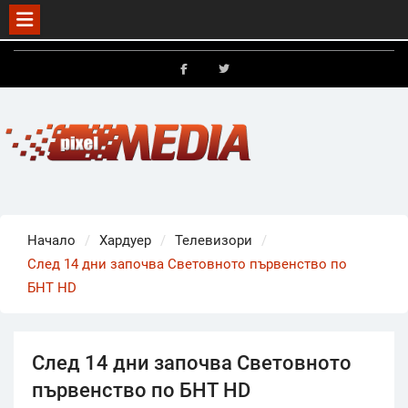
Skip
to
FB
X
content
Начало
Хардуер
Телевизори
След 14 дни започва Световното първенство по
БНТ HD
След 14 дни започва Световното
първенство по БНТ HD