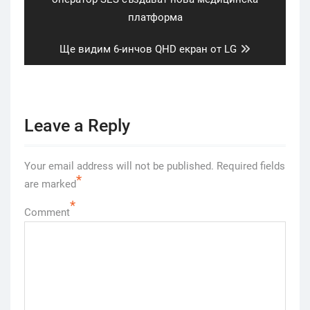
платформа
Next
Ще видим 6-инчов QHD екран от LG
post:
Leave a Reply
Your email address will not be published.
Required fields
*
are marked
*
Comment