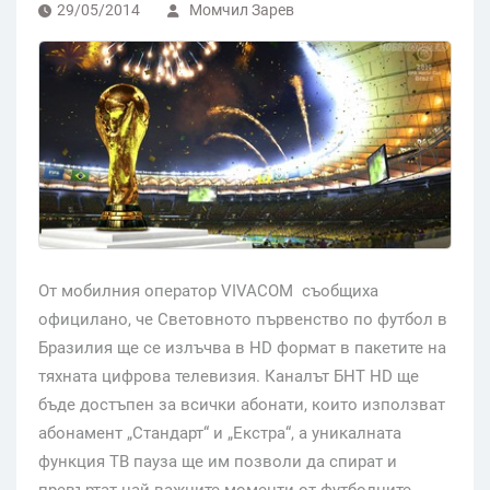
29/05/2014
Момчил Зарев
От мобилния оператор VIVACOM съобщиха
официлано, че Световното първенство по футбол в
Бразилия ще се излъчва в HD формат в пакетите на
тяхната цифрова телевизия. Каналът БНТ HD ще
бъде достъпен за всички абонати, които използват
абонамент „Стандарт“ и „Екстра“, а уникалната
функция ТВ пауза ще им позволи да спират и
превъртат най-важните моменти от футболните