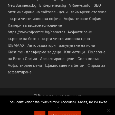
NewBusiness.bg
Entrepreneur.bg
VRnews.info
SEO
оптимизиране на сайтове - цени
геймърски столове
кърти чисти извозва софия
Асфалтиране София
Камери за видеонаблюдение
https://www.vijdamte.bg/cameras
Асфалтиране
къртене на бетон
кърти чисти извозва цена
IDEAMAX
Авторадиатори
изкупуване на коли
Kidstime - платформа за деца
Климатици
Полагане
на Бетон София
Асфалтиране цени
Соев восък
Асфалтиране цени
Щамповане на Бетон
Фирми за
асфалтиране
© Всички права запазени
Този сайт използва "бисквитки" (cookies). Моля, не ги яжте
За нас
Контакти
Реклама
Партньори
;)
Условия за поверителност