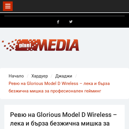
Skip
to
FB
X
content
Начало
Хардуер
Джаджи
Ревю на Glorious Model D Wireless – лека и бърза
безжична мишка за професионален гейминг
Ревю на Glorious Model D Wireless –
лека и бърза безжична мишка за