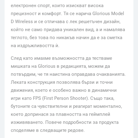
електронен спорт, които изискват висока
прецизност и комфорт. Тя се нарича Glorious Model
D Wireless и се отличава с лек решетъчен дизайн,
който не само придава уникален вид, а и намалява
теглото, без това по никакъв начин да е за сметка
на издръжливостта ѝ.
След като имахме възможността да тестваме
мишката на Glorious в редакцията, можем да
потвърдим, че тя наистина оправдава очакванията.
Леката конструкция позволява бързи и точни
движения, което е особено важно в динамични
игри като FPS (First Person Shooter). Също така,
бутоните са чувствителни и реагират моментално,
което допринася за плавността на геймплей
изживяването. Повече подробности за продукта
споделяме в следващите редове.