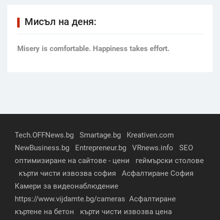
Мисъл на деня:
Мisery is comfortable. Happiness takes effort.
Tech.OFFNews.bg
Smartage.bg
Kreativen.com
NewBusiness.bg
Entrepreneur.bg
VRnews.info
SEO
оптимизиране на сайтове - цени
геймърски столове
кърти чисти извозва софия
Асфалтиране София
Камери за видеонаблюдение
https://www.vijdamte.bg/cameras
Асфалтиране
къртене на бетон
кърти чисти извозва цена