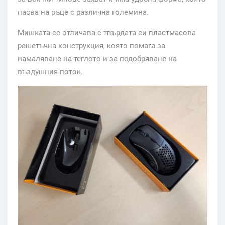
пасва на ръце с различна големина.
Мишката се отличава с твърдата си пластмасова
решетъчна конструкция, която помага за
намаляване на теглото и за подобряване на
въздушния поток.