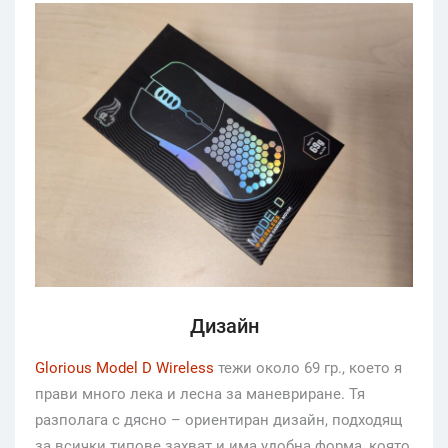
Дизайн
Glorious Model D Wireless
тежи около 69 гр., което я
прави много лека и лесна за маневриране. Тя
разполага с дясно – ориентиран дизайн, подходящ
за всички типове захват и има удобна форма, която