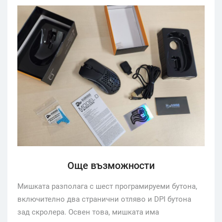
Още възможности
Мишката разполага с шест програмируеми бутона,
включително два странични отляво и DPI бутона
зад скролера. Освен това, мишката има