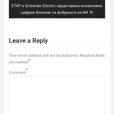
Next
ETAP и Schneider Electric представиха иновативен
post:
цифров близнак на фабриката за ИИ
Leave a Reply
Your email address will not be published.
Required fields
*
are marked
*
Comment