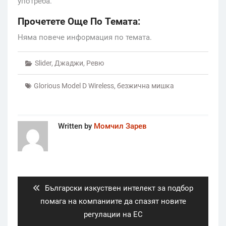
употреба.
Прочетете Още По Темата:
Няма повече информация по темата.
Slider
,
Джаджи
,
Ревю
Glorious Model D Wireless
,
безжична мишка
Written by
Момчил Зарев
Post
navigation
Previous
Български изкуствен интелект за подбор
post:
помага на компаниите да спазят новите
регулации на ЕС