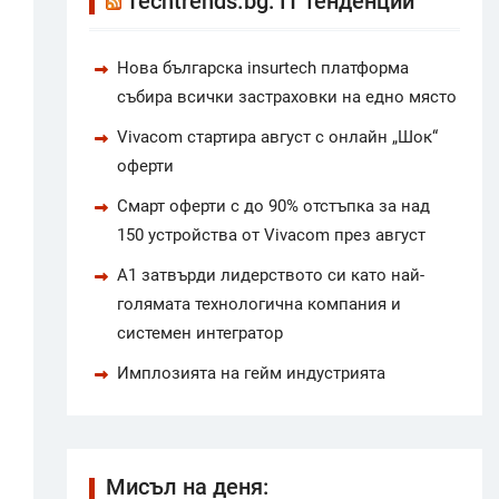
Techtrends.bg: IT тенденции
Нова българска insurtech платформа
събира всички застраховки на едно място
Vivacom стартира август с онлайн „Шок“
оферти
Смарт оферти с до 90% отстъпка за над
150 устройства от Vivacom през август
А1 затвърди лидерството си като най-
голямата технологична компания и
системен интегратор
Имплозията на гейм индустрията
Мисъл на деня: