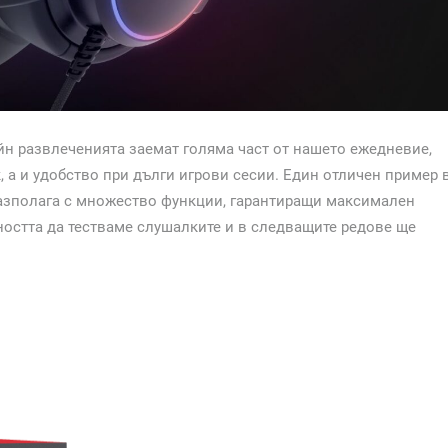
йн развлеченията заемат голяма част от нашето ежедневие,
 а и удобство при дълги игрови сесии. Един отличен пример 
разполага с множество функции, гарантиращи максимален
остта да тестваме слушалките и в следващите редове ще