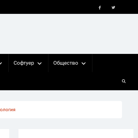
FB
X
Софтуер
Общество
нология