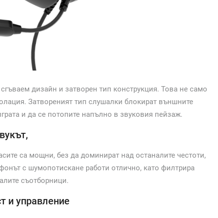
 сгъваем дизайн и затворен тип конструкция. Това не само
золация. Затвореният тип слушалки блокират външните
играта и да се потопите напълно в звуковия пейзаж.
вукът,
Басите са мощни, без да доминират над останалите честоти,
фонът с шумопотискане работи отлично, като филтрира
алите съотборници.
т и управление