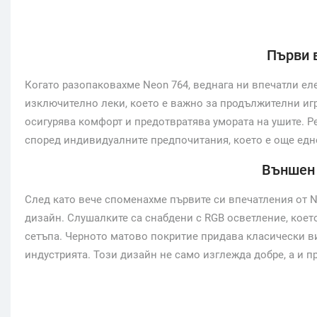
Първи 
Когато разопаковахме Neon 764, веднага ни впечатли ел
изключително леки, което е важно за продължителни игр
осигурява комфорт и предотвратява умората на ушите. Р
според индивидуалните предпочитания, което е още едн
Външен 
След като вече споменахме първите си впечатления от N
дизайн. Слушалките са снабдени с RGB осветление, коет
сетъпа. Черното матово покритие придава класически ви
индустрията. Този дизайн не само изглежда добре, а и п