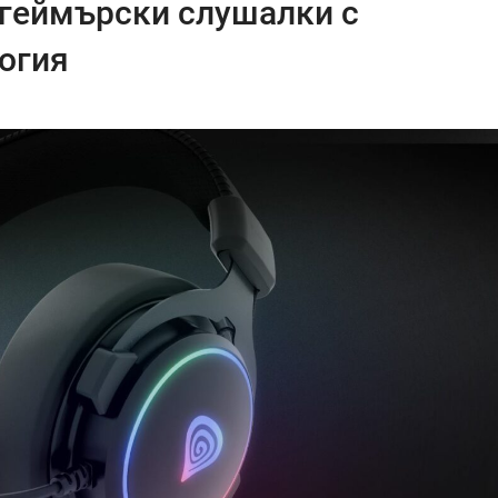
 геймърски слушалки с
логия