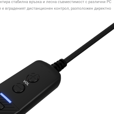
рантира стабилна връзка и лесна съвместимост с различни PC
е е вграденият дистанционен контрол, разположен директно