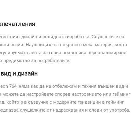
впечатления
егантният дизайн и солидната изработка. Слушалките са
ови сесии. Наушниците са покрити с мека материя, която
егулируемата лента за глава позволява персонализиране
о предимство за потребителите.
вид и дизайн
eon 764, няма как да не отбележим и техния външен вид и
о можете да настройвате според настроението или гейминг
д, който е в съзвучие с модерните тенденции в гейминг
редпазва слушалките от надрасквания и следи от употреба.