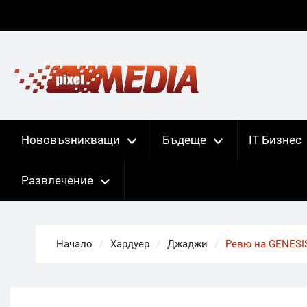
Skip
to
content
Нововъзникващи
Бъдеще
IT Бизнес
Развлечение
Начало
Хардуер
Джаджи
Ревю на GENESIS