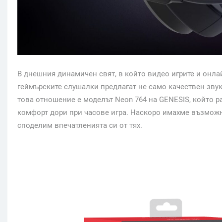
В днешния динамичен свят, в който видео игрите и онла
геймърските слушалки предлагат не само качествен звук,
това отношение е моделът Neon 764 на GENESIS, който 
комфорт дори при часове игра. Наскоро имахме възможн
споделим впечатленията си от тях.