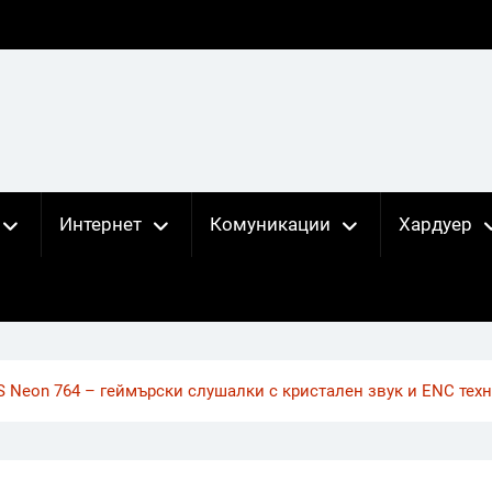
Интернет
Комуникации
Хардуер
 Neon 764 – геймърски слушалки с кристален звук и ENC тех