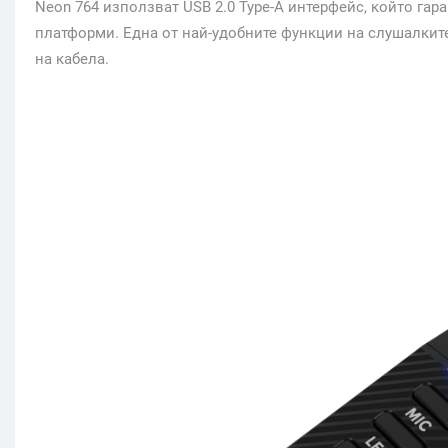
Neon 764 използват USB 2.0 Type-A интерфейс, който га
платформи. Една от най-удобните функции на слушалкит
на кабела.