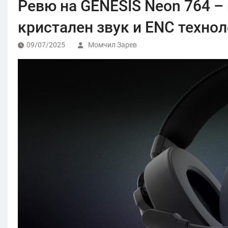
Ревю на GENESIS Neon 764 –
кристален звук и ENC техно
09/07/2025
Момчил Зарев