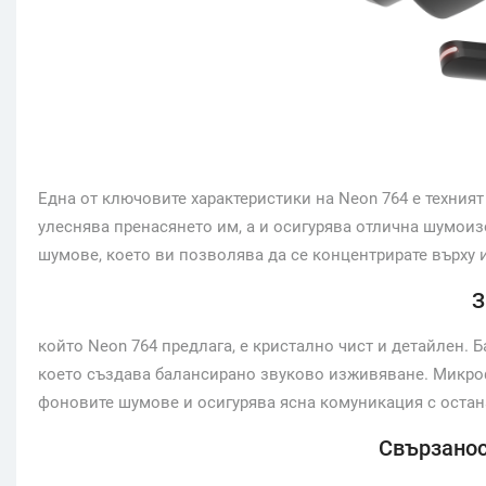
Една от ключовите характеристики на Neon 764 е техният
улеснява пренасянето им, а и осигурява отлична шумои
шумове, което ви позволява да се концентрирате върху 
З
който Neon 764 предлага, е кристално чист и детайлен. 
което създава балансирано звуково изживяване. Микро
фоновите шумове и осигурява ясна комуникация с остан
Свързанос