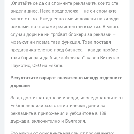
„Опитайте се да си спомните рекламите, които сте
видели днес. Нека предположа – не си спомняте
много от тях. Ежедневно сме изложени на хиляди
реклами, но ставаме резистентни към тях. В много
случаи дори не ни трябват блокери за реклами –
мозъкът ни поема тази функция. Това поставя
предизвикателство пред бизнеса – как да пробие
тази бариера и да бъде забелязан”, казва Витаутас
Паукстис, CEO на Eskimi.
Резултатите варират значително между отделните
държави
За да достигнат до тези изводи, изследователите от
Eskimi анализираха статистически данни за
рекламите в приложения и уебсайтове в 188
държави, включително и България.
Ето някои от основните изводи от проучването: