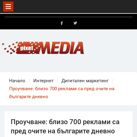
Skip
to
FB
X
content
Начало
Интернет
Дигитален маркетинг
Проучване: близо 700 реклами са пред очите на
българите дневно
Проучване: близо 700 реклами са
пред очите на българите дневно