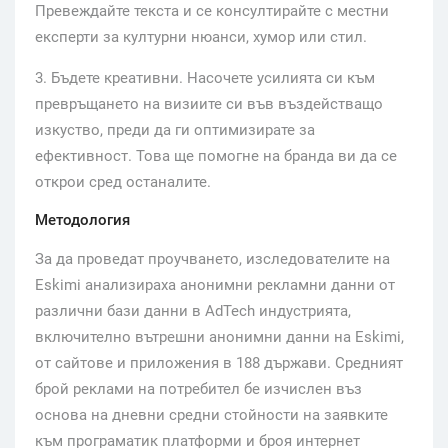
Превеждайте текста и се консултирайте с местни
експерти за културни нюанси, хумор или стил.
3. Бъдете креативни. Насочете усилията си към
превръщането на визиите си във въздействащо
изкуство, преди да ги оптимизирате за
ефективност. Това ще помогне на бранда ви да се
открои сред останалите.
Методология
За да проведат проучването, изследователите на
Eskimi анализираха анонимни рекламни данни от
различни бази данни в AdTech индустрията,
включително вътрешни анонимни данни на Eskimi,
от сайтове и приложения в 188 държави. Средният
брой реклами на потребител бе изчислен въз
основа на дневни средни стойности на заявките
към програматик платформи и броя интернет