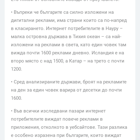
• Въпреки че българите са силно изложени на
дигитални реклами, има страни които са по-напред
в класирането. Интернет потребителите в Науру –
малка островна държава в Тихия океан – са най-
изложени на реклами в света, като един човек там
вижда почти 1600 реклами дневно. Исландия е на
второ място с над 1500, а Катар – на трето с почти
1200.
• Сред анализираните държави, броят на рекламите
на ден за един човек варира от десетки до почти
1600.
• Във всички изследвани пазари интернет
потребителите виждат повече реклами в
приложения, отколкото в уебсайтове. Тази разлика
е особено изразена при българите, които виждат