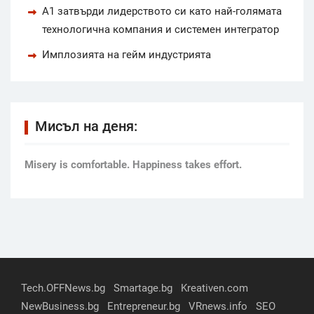
А1 затвърди лидерството си като най-голямата
технологична компания и системен интегратор
Имплозията на гейм индустрията
Мисъл на деня:
Мisery is comfortable. Happiness takes effort.
Tech.OFFNews.bg
Smartage.bg
Kreativen.com
NewBusiness.bg
Entrepreneur.bg
VRnews.info
SEO