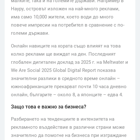
малките, така и на големите държави. Например в
Науру, островът изложен на най-много реклами,
има само 10,000 жители, което води до много
повече импресии на потребител в сравнение с по-
големи държави.
Онлайн навиците на хората също влияят на това
колко реклами ще виждат на ден. Последният
глобален дигитален доклад за 2025 г. на Meltwater и
We Are Social 2025 Global Digital Report показва
значителни разлики в средното време онлайн –
южноафриканците прекарват почти 10 часа дневно
онлайн, българите – около 8, а японците – едва 4.
Защо това е важно за бизнеса?
Разбирането на тенденциите в интензитета на
рекламното въздействие в различни страни може
значително да помогне на бизнеса при изграждане