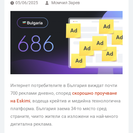
05/06/2025
Момчил Зарев
Интернет потребителите в България виждат почти
700 реклами дневно, според
скорошно проучване
на Eskimi
, водеща крейтив и медийна технологична
платформа. България заема 34-то място сред
страните, чиито жители са изложени на най-много
дигитална реклама.