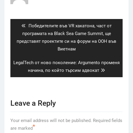
Post
navigation
Previous
Победителите във VR хакатона, част от
post:
програмата на Black Sea Game Summit, ще
представят проектите си на форум на ООН във
Виетнам
Next
LegalTech от ново поколение: Argumento променя
post:
начина, по който търсим адвокат
Leave a Reply
Your email address will not be published.
Required fields
*
are marked