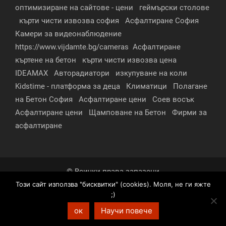
оптимизиране на сайтове - цени
геймърски столове
кърти чисти извозва софия
Асфалтиране София
Камери за видеонаблюдение
https://www.vijdamte.bg/cameras
Асфалтиране
къртене на бетон
кърти чисти извозва цена
IDEAMAX
Авторадиатори
изкупуване на коли
Kidstime - платформа за деца
Климатици
Полагане
на Бетон София
Асфалтиране цени
Соев восък
Асфалтиране цени
Щамповане на Бетон
Фирми за
асфалтиране
© Всички права запазени
Този сайт използва "бисквитки" (cookies). Моля, не ги яжте
За нас
Контакти
Реклама
Партньори
;)
Условия за поверителност
ок
Научи повече