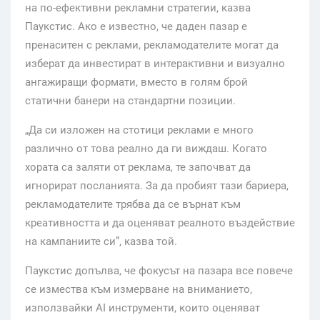
на по-ефективни рекламни стратегии, казва
Паукстис. Ако е известно, че даден пазар е
пренаситен с реклами, рекламодателите могат да
изберат да инвестират в интерактивни и визуално
ангажиращи формати, вместо в голям брой
статични банери на стандартни позиции.
„Да си изложен на стотици реклами е много
различно от това реално да ги виждаш. Когато
хората са заляти от реклама, те започват да
игнорират посланията. За да пробият тази бариера,
рекламодателите трябва да се върнат към
креативността и да оценяват реалното въздействие
на кампаниите си”, казва той.
Паукстис допълва, че фокусът на пазара все повече
се измества към измерване на вниманието,
използвайки AI инструменти, които оценяват