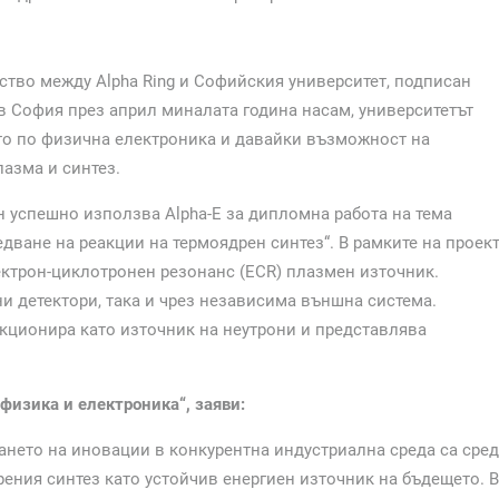
тво между Alpha Ring и Софийския университет, подписан
e в София през април миналата година насам, университетът
ието по физична електроника и давайки възможност на
азма и синтез.
ен успешно използва Alpha-E за дипломна работа на тема
дване на реакции на термоядрен синтез“. В рамките на проек
лектрон-циклотронен резонанс (ECR) плазмен източник.
и детектори, така и чрез независима външна система.
нкционира като източник на неутрони и представлява
физика и електроника“, заяви:
нето на иновации в конкурентна индустриална среда са сред
ения синтез като устойчив енергиен източник на бъдещето. В