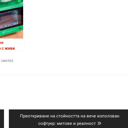
ен
 с живи
играе DOOM
 синтез
Next
Преоткриване на стойността на вече използван
post:
софтуер: митове и реалност