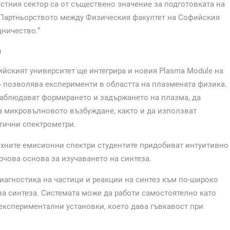
астния сектор са от съществено значение за подготовката на
. Партньорството между Физическия факултет на Софийския
дничество.“
а
йският университет ще интегрира и новия Plasma Module на
то позволява експерименти в областта на плазмената физика.
наблюдават формирането и задържането на плазма, да
на микровълновото възбуждане, както и да използват
тични спектрометри.
ехните емисионни спектри студентите придобиват интуитивно
чова основа за изучаването на синтеза.
иагностика на частици и реакции на синтез към по-широко
а синтеза. Системата може да работи самостоятелно като
експериментални установки, което дава гъвкавост при