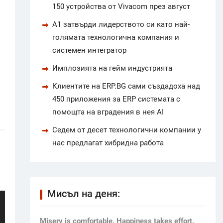
150 устройства от Vivacom през август
А1 затвърди лидерството си като най-
голямата технологична компания и
системен интегратор
Имплозията на гейм индустрията
Клиентите на ERP.BG сами създадоха над
450 приложения за ERP системата с
помощта на вградения в нея AI
Седем от десет технологични компании у
нас предлагат хибридна работа
Мисъл на деня:
Мisery is comfortable. Happiness takes effort.