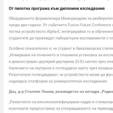
От пилотна програма към дипломни изследвания
Оборудването формализира Меморандума за разбирателс
преди две години. От събитието Fusion Future Conferenc
тества устройството Alpha-E, интегрирайки го в обучен
студентите да провеждат лабораторни експерименти с пл
Особено показателно е, че студент в бакалавърска степ
„Измерване на лъчението в плазмена установка за изсле
е демонстриран деутерий-деутериев (D-D) синтез чрез е
Наличието на неутрони е потвърдено както чрез вътрешн
Резултатите потвърждават, че устройството може да фу
надеждна платформа за университетски изследвания.
Доц. д-р Стилиян Лишев, ръководител на катедра „Радио
„Развитието на висококвалифицирани кадри и стимулира
ключовите предпоставки за утвърждаването на термоядр