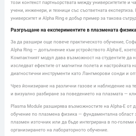
този контекст партньорствата между университетите и ч
учени, инженери, и техници със съответната експертиза
университет и Alpha Ring е добър пример за такова сътру
Разгръщане на експериментите в плазмената физик
За да разшири още повече практическото обучение, Софи
Alpha Ring — допълнение към устройството Alpha-E, кое
Компактният модул дава възможност на студентите да 
изследват ефектите от магнитни полета и настройката 
диагностични инструменти като Лангмюрови сонди и оп
Чрез йонизиране на различни газове и наблюдение на т
и визуално разбиране за поведението на плазмата — клю
Plasma Module разширява възможностите на Alpha-E от д
обучение по плазмена физика — фундаментална област з
плазмен източник или да бъде интегрирана в по-големи 
организирането на лабораторното обучение.