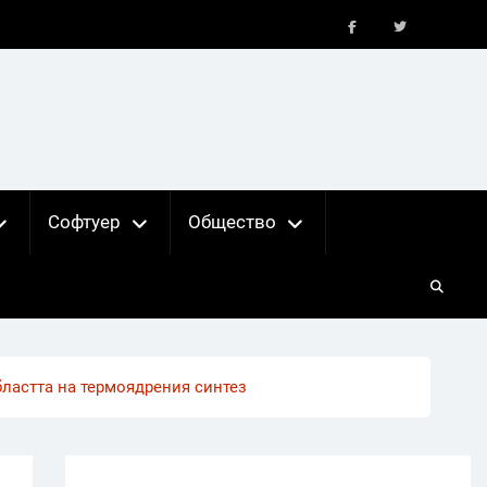
FB
X
Софтуер
Общество
бластта на термоядрения синтез