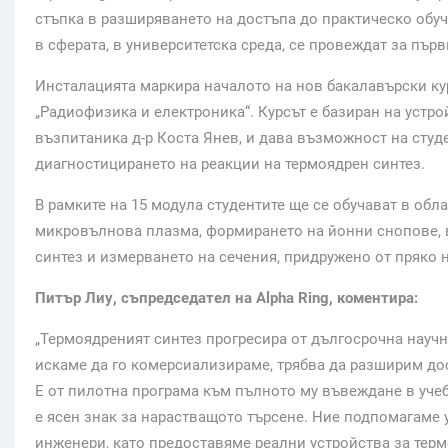
стъпка в разширяването на достъпа до практическо обу
в сферата, в университетска среда, се провеждат за първ
Инсталацията маркира началото на нов бакалавърски кур
„Радиофизика и електроника“. Курсът е базиран на устро
възпитаника д-р Коста Янев, и дава възможност на студ
диагностицирането на реакции на термоядрен синтез.
В рамките на 15 модула студентите ще се обучават в обл
микровълнова плазма, формирането на йонни снопове, в
синтез и измерването на сечения, придружено от пряко 
Питър Лиу, съпредседател на Alpha Ring, коментира:
„Термоядреният синтез прогресира от дългосрочна научн
искаме да го комерсиализираме, трябва да разширим дос
E от пилотна програма към пълното му въвеждане в уче
е ясен знак за нарастващото търсене. Ние подпомагаме 
инженери, като предоставяме реални устройства за терм