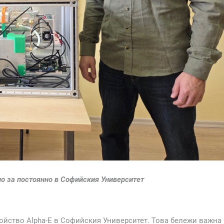
о за постоянно в Софийския Университет
ройство Alpha-E в Софийския Университет. Това бележи важна