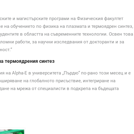
рските и магистърските програми на Физическия факултет
не на обучението по физика на плазмата и термоядрен синтез,
тудентите в областта на съвременните технологии. Освен това
ломни работи, за научни изследвания от докторанти и за
ност.“
на термоядрения синтез
я на Alpha-E в университета „Пърдю“ по-рано този месец и е
 разширяване на глобалното присъствие, интегриране на
дане на мрежа от специалисти в подкрепа на бъдещата