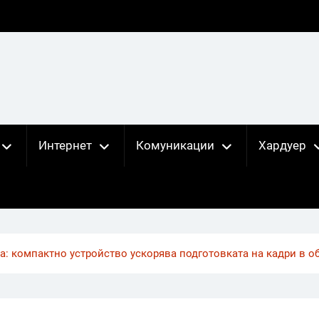
Интернет
Комуникации
Хардуер
а: компактно устройство ускорява подготовката на кадри в о