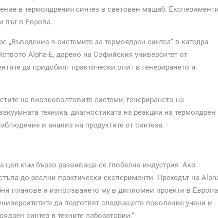
чение в термоядрения синтез в световен мащаб. Експеримент
и път в Европа.
с „Въведение в системите за термоядрен синтез“ в катедра
йството Alpha-E, дарено на Софийския университет от
ентите да придобият практически опит в генерирането и
астите на високоволтовите системи, генерирането на
акуумната техника, диагностиката на реакции на термоядрен
наблюдение и анализ на продуктите от синтеза.
а цел към бързо развиваща се глобална индустрия. Ако
тъпа до реални практически експерименти. Преходът на Alph
бни планове и използването му в дипломни проекти в Европа
университетите да подготвят следващото поколение учени и
оядрен синтез в техните лаборатории.“