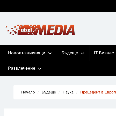
Skip
to
content
Нововъзникващи
Бъдеще
IT Бизнес
Развлечение
Начало
Бъдеще
Наука
Прецедент в Европ