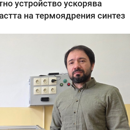
тно устройство ускорява
ластта на термоядрения синтез