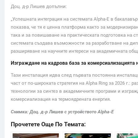
Доц. д-р Лишев допълни:
„Успешната интеграция на системата Alpha-E в бакалавъ
показва, че тя е ценна платформа както за модернизира
така и за повишаване на практическата подготовка на с
системата създава възможности за разработване на дип
разширяване на научните интереси на академичната общ
Изграждане на кадрова база за комерсиализацията 
Тази инсталация идва след първата постоянна инсталаци
част от по-широката стратегия на Alpha Ring за 2026 г.:
технологии за синтез в академичните програми и изграж
комерсиализация на термоядрената енергия.
Снимка:
Доц. д-р Лишев с устройството
Alpha-E
Прочетете Още По Темата: