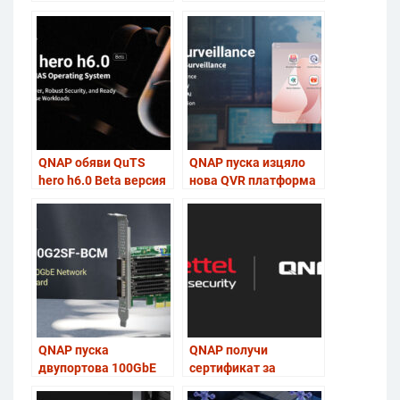
архивиране под
“Hyper Data
Protection”
QNAP обяви QuTS
QNAP пуска изцяло
hero h6.0 Beta версия
нова QVR платформа
на своята
за видеонаблюдение
операционна система
QNAP пуска
QNAP получи
двупортова 100GbE
сертификат за
мрежова карта
киберсигурност от