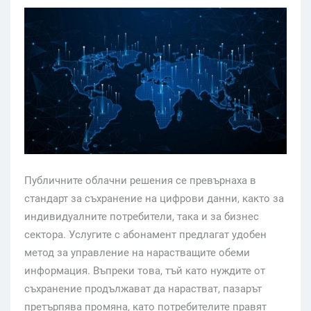
Публичните облачни решения се превърнаха в
стандарт за съхранение на цифрови данни, както за
индивидуалните потребители, така и за бизнес
сектора. Услугите с абонамент предлагат удобен
метод за управление на нарастващите обеми
информация. Въпреки това, тъй като нуждите от
съхранение продължават да нарастват, пазарът
претърпява промяна, като потребителите правят