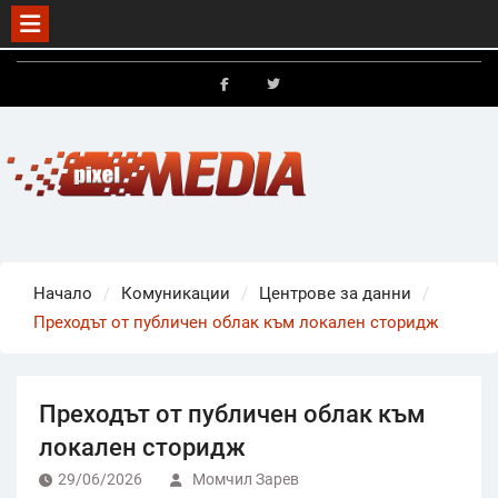
Skip
to
FB
X
content
Начало
Комуникации
Центрове за данни
Преходът от публичен облак към локален сторидж
Преходът от публичен облак към
локален сторидж
29/06/2026
Момчил Зарев