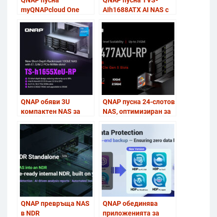
QNAP пусна
QNAP пусна TVS-
myQNAPcloud One
AIh1688ATX AI NAS с
Official – споделен
36 TOPS за AI и
облачен сторидж за
виртуализация
архивиране на NAS и
мащабируем
сторидж за
разнообразни данни
QNAP обяви 3U
QNAP пусна 24-слотов
компактен NAS за
NAS, оптимизиран за
високопроизводителен
бърз сторидж и
сторидж и
надежден архив
виртуализация
QNAP превръща NAS
QNAP обединява
в NDR
приложенията за