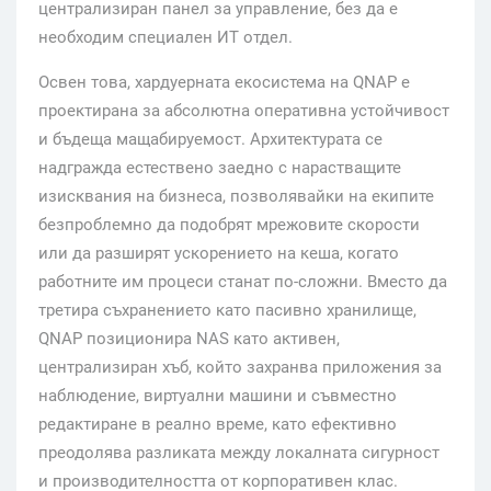
централизиран панел за управление, без да е
необходим специален ИТ отдел.
Освен това, хардуерната екосистема на QNAP е
проектирана за абсолютна оперативна устойчивост
и бъдеща мащабируемост. Архитектурата се
надгражда естествено заедно с нарастващите
изисквания на бизнеса, позволявайки на екипите
безпроблемно да подобрят мрежовите скорости
или да разширят ускорението на кеша, когато
работните им процеси станат по-сложни. Вместо да
третира съхранението като пасивно хранилище,
QNAP позиционира NAS като активен,
централизиран хъб, който захранва приложения за
наблюдение, виртуални машини и съвместно
редактиране в реално време, като ефективно
преодолява разликата между локалната сигурност
и производителността от корпоративен клас.