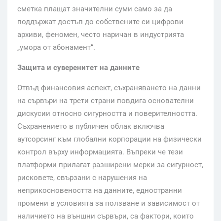
сметка плащат значителни суми само за да
поддържат достъп до собствените си цифрови
архиви, феномен, често наричан в индустрията
„умора от абонамент“.
Защита и суверенитет на данните
Отвъд финансовия аспект, съхраняването на данни
на сървъри на трети страни повдига основателни
дискусии относно сигурността и поверителността.
Съхранението в публичен облак включва
аутсорсинг към глобални корпорации на физически
контрол върху информацията. Въпреки че тези
платформи прилагат разширени мерки за сигурност,
рисковете, свързани с нарушения на
неприкосновеността на данните, едностранни
промени в условията за ползване и зависимост от
наличието на външни сървъри, са фактори, които