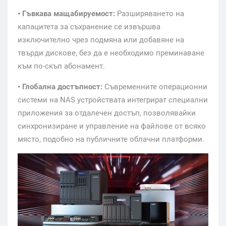
• Гъвкава мащабируемост:
Разширяването на
капацитета за съхранение се извършва
изключително чрез подмяна или добавяне на
твърди дискове, без да е необходимо преминаване
към по-скъп абонамент.
• Глобална достъпност:
Съвременните операционни
системи на NAS устройствата интегрират специални
приложения за отдалечен достъп, позволявайки
синхронизиране и управление на файлове от всяко
място, подобно на публичните облачни платформи.