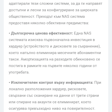
адаптирали тези сложни системи, за да ги направят
достъпни и лесни за конфигуриране за широката
общественост. Преходът към NAS система
предоставя няколко обективни предимства:
• Дългосрочна ценова ефективност:
Една NAS
системата изисква първоначална инвестиция в
хардуер (устройството и дисковете за съхранение),
което напълно елиминира месечните абонаментни
такси. Амортизацията на разходите обикновено се
постига в рамките на първите няколко години от
употребата.
• Изключителен контрол върху информацията:
При
локално разположения хардуер, рисковете,
свързани със сканиране на данни от трети страни
или спиране на акаунти се елиминират, което
осигурява превъзходно ниво на поверителност.