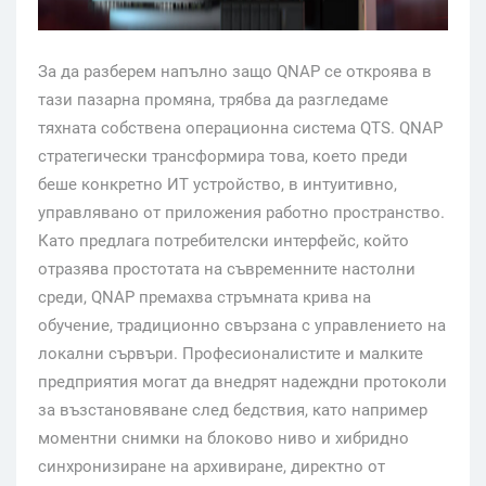
За да разберем напълно защо QNAP се откроява в
тази пазарна промяна, трябва да разгледаме
тяхната собствена операционна система QTS. QNAP
стратегически трансформира това, което преди
беше конкретно ИТ устройство, в интуитивно,
управлявано от приложения работно пространство.
Като предлага потребителски интерфейс, който
отразява простотата на съвременните настолни
среди, QNAP премахва стръмната крива на
обучение, традиционно свързана с управлението на
локални сървъри. Професионалистите и малките
предприятия могат да внедрят надеждни протоколи
за възстановяване след бедствия, като например
моментни снимки на блоково ниво и хибридно
синхронизиране на архивиране, директно от