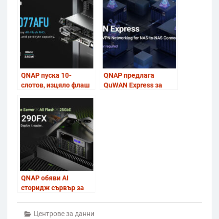
Viettel
QNAP пуска 10-
QNAP предлага
слотов, изцяло флаш
QuWAN Express за
SATA SSD NAS с AMD
гъвкава VPN
Ryzen™ PRO 7000
свързаност от NAS
процесори
към NAS между
отдалечени обекти
QNAP обяви AI
сторидж сървър за
локално LLM
моделиране и общи AI
Центрове за данни
задачи