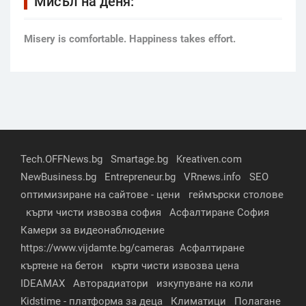
Мисъл на деня:
Мisery is comfortable. Happiness takes effort.
Tech.OFFNews.bg
Smartage.bg
Kreativen.com
NewBusiness.bg
Entrepreneur.bg
VRnews.info
SEO
оптимизиране на сайтове - цени
геймърски столове
кърти чисти извозва софия
Асфалтиране София
Камери за видеонаблюдение
https://www.vijdamte.bg/cameras
Асфалтиране
къртене на бетон
кърти чисти извозва цена
IDEAMAX
Авторадиатори
изкупуване на коли
Kidstime - платформа за деца
Климатици
Полагане