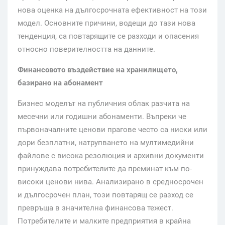
нова оценка на дългосрочната ефективност на този
модел. Основните причини, водещи до тази нова
тенденция, са повтарящите се разходи и опасения
относно поверителността на данните.
Финансовото въздействие на хранилището,
базирано на абонамент
Бизнес моделът на публичния облак разчита на
месечни или годишни абонаменти. Въпреки че
първоначалните ценови прагове често са ниски или
дори безплатни, натрупването на мултимедийни
файлове с висока резолюция и архивни документи
принуждава потребителите да преминат към по-
високи ценови нива. Анализирано в средносрочен
и дългосрочен план, този повтарящ се разход се
превръща в значителна финансова тежест.
Потребителите и малките предприятия в крайна