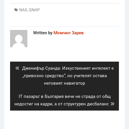
NAS
,
QNAP
Written by
Момчил Зарев
Post
navigation
Previous
Дженифър Суанда: Изкуственият интелект е
post:
„превозно средство“, но учителят остава
неговият навигатор
Next
IT пазарът в България вече не страда от общ
post:
недостиг на кадри, а от структурен дисбаланс