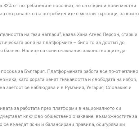
а 82% от потребителите посочват, че са открили нови местни
 за свързването на потребителите с местни търговци, за които
телността на тези нагласи“, казва Хана Агнес Персон, старши
ктическата роля на платформите – било то за достъп до
я бизнес. Налице са ясни очаквания законотворците да
а посока за България. Платформената работа все по-отчетливо
омика, като хората ценят гъвкавостта и свободата на избор,
на заетост се наблюдава и в Румъния, Унгария, Словакия и
тивата за работата през платформи в националното си
подчертават ключово обществено очакване: възможностите за
о се въведат ясни и балансирани правила, осигуряващи