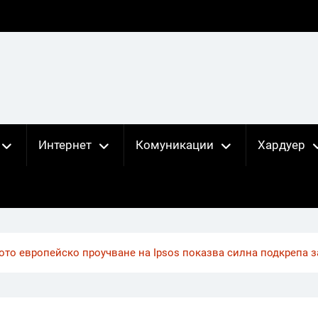
Интернет
Комуникации
Хардуер
то европейско проучване на Ipsos показва силна подкрепа за