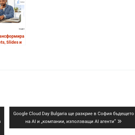
на бизнес
потребителите
рансформира
ts, Slides и
ви Gemini
алности
Next
Google Cloud Day Bulgaria ще разкрие в София бъдещето
post:
в
на AI и „компании, използващи AI агенти”