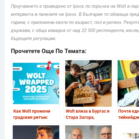
Проучването е проведено от Ipsos по поръчка на Wolt в пар
интервюта в панелите на Ipsos. В България то обхваща пре
години, с приложени квоти по възраст, пол и регион. Резул
държави, с обща извадка от над 22 500 респонденти, изсл
бъдещите регулации.
Прочетете Още По Темата:
Как Wolt промени
Wolt влиза в Бургас и
Почти едн
градския ритъм:
Стара Загора,
тийнейдж
какво поръчваха най-
разширявайки
САЩ изпо
много българите през
екосистемата си за
чатботов
2025
местна търговия