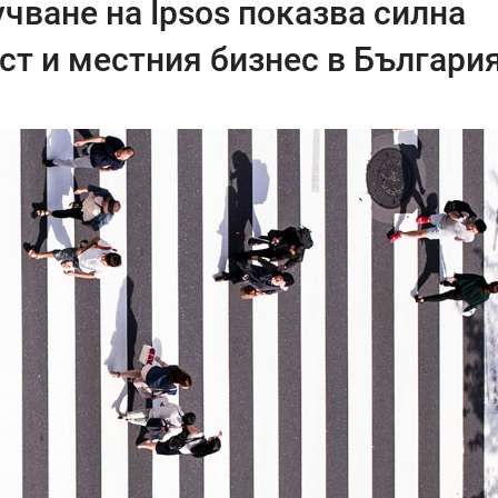
чване на Ipsos показва силна
ст и местния бизнес в Българи