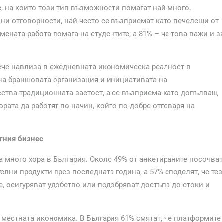
е, на които този тип възможности помагат най-много.
йни отговорности, най-често се възприемат като печелещи от
мената работа помага на студентите, а 81% – че това важи и з
вече навлиза в ежедневната икономическа реалност в
 на браншовата организация и инициативата на
мества традиционната заетост, а се възприема като допълващ
рата да работят по начин, който по-добре отговаря на
тния бизнес
а много хора в България. Около 49% от анкетираните посочват
елни продукти през последната година, а 57% споделят, че те
е, осигуряват удобство или подобряват достъпа до стоки и
 местната икономика. В България 61% смятат, че платформите