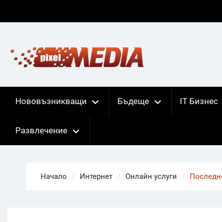
Skip
to
content
Нововъзникващи
Бъдеще
IT Бизнес
Развлечение
Начало
Интернет
Онлайн услуги
Последно