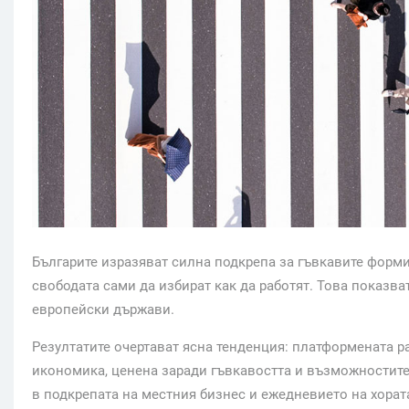
Българите изразяват силна подкрепа за гъвкавите форми 
свободата сами да избират как да работят. Това показва
европейски държави.
Резултатите очертават ясна тенденция: платформената р
икономика, ценена заради гъвкавостта и възможностите,
в подкрепата на местния бизнес и ежедневието на хорат