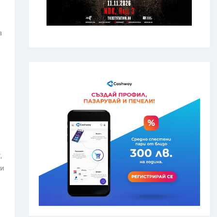
а
,
зи