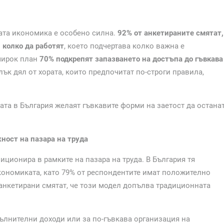
ата икономика е особено силна.
92% от анкетираните смятат,
 колко да работят
, което подчертава колко важна е
широк план
70% подкрепят запазването на достъпа до гъвкава
лък дял от хората, които предпочитат по-строги правила,
ата в България желаят гъвкавите форми на заетост да остана
ност на пазара на труда
ционира в рамките на пазара на труда. В България тя
кономиката, като 79% от респондентите имат положително
 анкетирани смятат, че този модел допълва традиционната
ълнителни доходи или за по-гъвкава организация на