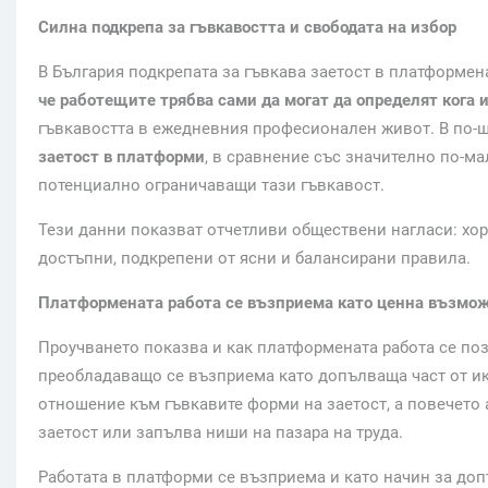
Силна подкрепа за гъвкавостта и свободата на избор
В България подкрепата за гъвкава заетост в платформен
че работещите трябва сами да могат да определят кога и
гъвкавостта в ежедневния професионален живот. В по-
заетост в платформи
, в сравнение със значително по-ма
потенциално ограничаващи тази гъвкавост.
Тези данни показват отчетливи обществени нагласи: хор
достъпни, подкрепени от ясни и балансирани правила.
Платформената работа се възприема като ценна възмож
Проучването показва и как платформената работа се пози
преобладаващо се възприема като допълваща част от и
отношение към гъвкавите форми на заетост, а повечето
заетост или запълва ниши на пазара на труда.
Работата в платформи се възприема и като начин за доп