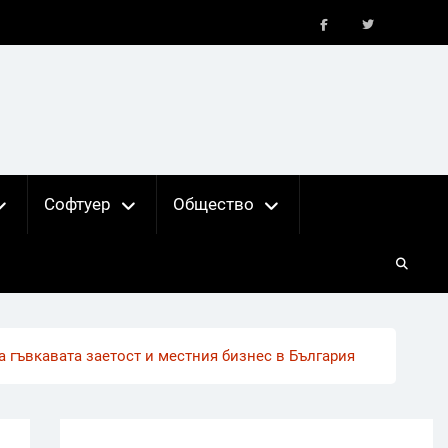
FB
X
Софтуер
Общество
 гъвкавата заетост и местния бизнес в България