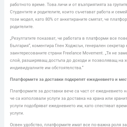
работното време. Това личи и от възприятията за групит
Студентите и родителите, които съчетават работа и семе
този модел, като 80% от анкетираните смятат, че платфор
родителите.
„Резултатите показват, че работата в платформи все по
България“, коментира Глен Ходжсън, генерален секретар
заинтересованите страни Freelance Movement. „Тя не за
слой, разширяващ достъпа до доходи и позволяващ на хо
индивидуалните им обстоятелства.“
Платформите за доставки подкрепят ежедневието и мес
Платформите за доставки вече са част от ежедневието н
че са използвали услуги за доставка на храна или хранит
услуги подобряват ежедневието им, като спестяват врем
услуги.
Освен удобство, платформите имат все по-важна роля за