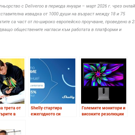
тньорство с Deliveroo в периода януари – март 2026 г. чрез онла
дставителна извадка от 1000 души на възраст между 18 и 75
татите са част от по-широко европейско проучване, проведено в 2
едващо обществените нагласи към работата в платформи и
а трета от
Shelly стартира
Големите монитори и
ърите в
ежегодното си
високите резолюции
лзват AI
глобално проучване
водят до значително
е ежедневно
за удовлетвореността
повишаване на
на клиентите 2026
производителността