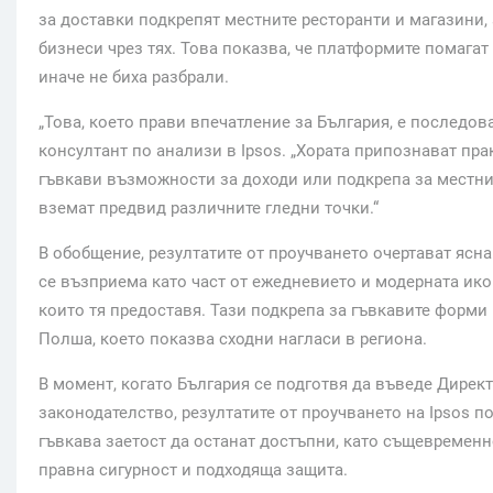
за доставки подкрепят местните ресторанти и магазини, 
бизнеси чрез тях. Това показва, че платформите помагат
иначе не биха разбрали.
„Това, което прави впечатление за България, е последова
консултант по анализи в Ipsos. „Хората припознават пра
гъвкави възможности за доходи или подкрепа за местни
вземат предвид различните гледни точки.“
В обобщение, резултатите от проучването очертават ясн
се възприема като част от ежедневието и модерната икон
които тя предоставя. Тази подкрепа за гъвкавите форми 
Полша, което показва сходни нагласи в региона.
В момент, когато България се подготвя да въведе Дирек
законодателство, резултатите от проучването на Ipsos 
гъвкава заетост да останат достъпни, като същевременн
правна сигурност и подходяща защита.