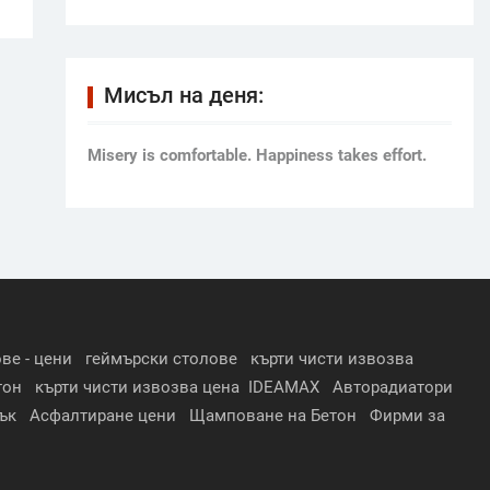
Мисъл на деня:
Мisery is comfortable. Happiness takes effort.
ве - цени
геймърски столове
кърти чисти извозва
тон
кърти чисти извозва цена
IDEAMAX
Авторадиатори
ък
Асфалтиране цени
Щамповане на Бетон
Фирми за