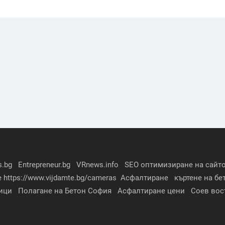
s.bg
Entrepreneur.bg
VRnews.info
SEO оптимизиране на сайто
е
https://www.vijdamte.bg/cameras
Асфалтиране
къртене на бе
ици
Полагане на Бетон София
Асфалтиране цени
Соев вос