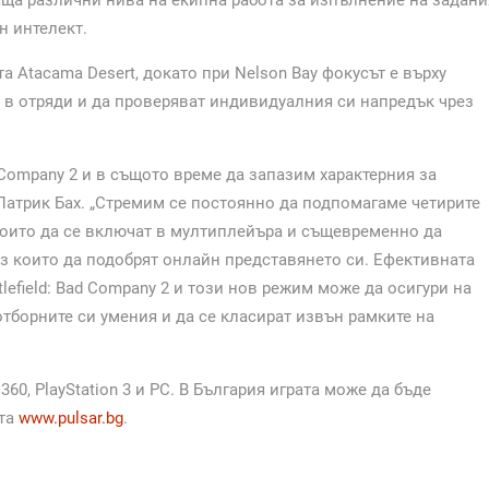
н интелект.
 Atacama Desert, докато при Nelson Bay фокусът е върху
т в отряди и да проверяват индивидуалния си напредък чрез
d Company 2 и в същото време да запазим характерния за
E Патрик Бах. „Стремим се постоянно да подпомагаме четирите
които да се включат в мултиплейъра и същевременно да
з които да подобрят онлайн представянето си. Ефективната
lefield: Bad Company 2 и този нов режим може да осигури на
отборните си умения и да се класират извън рамките на
 360, PlayStation 3 и PC. В България играта може да бъде
йта
www.pulsar.bg
.