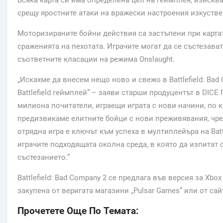
срещу яростните атаки на вражески настроения изкустве
Моторизираните бойни действия са застъпени при картата
сраженията на пехотата. Играчите могат да се състезава
съответните класации на режима Onslaught.
„Искахме да внесем нещо ново и свежо в Battlefield: Ba
Battlefield геймплей” – заяви старши продуцентът в DIC
милиона почитатели, играещи играта с нови начини, по 
предизвикаме елитните бойци с нови преживявания, чре
отрядна игра е ключът към успеха в мултиплейъра на Batt
играчите подходящата околна среда, в която да изпитат 
състезанието.”
Battlefield: Bad Company 2 се предлага във версия за Xbox
закупена от веригата магазини „Pulsar Games” или от са
Прочетете Още По Темата: