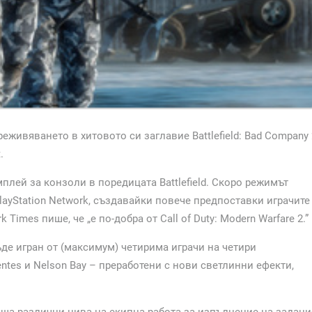
еживяването в хитовото си заглавие Battlefield: Bad Company 
.
лей за конзоли в поредицата Battlefield. Скоро режимът
PlayStation Network, създавайки повече предпоставки играчите
Times пише, че „е по-добра от Call of Duty: Modern Warfare 2.”
бъде игран от (максимум) четирима играчи на четири
centes и Nelson Bay – преработени с нови светлинни ефекти,
аща различни нива на екипна работа за изпълнение на задани