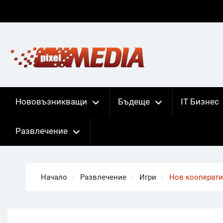
Skip
to
content
Нововъзникващи
Бъдеще
IT Бизнес
Развлечение
Начало
Развлечение
Игри
Нов кооператив