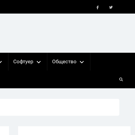
FB
X
Софтуер
Общество