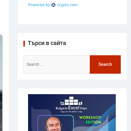
Търси в сайта
Search
for: