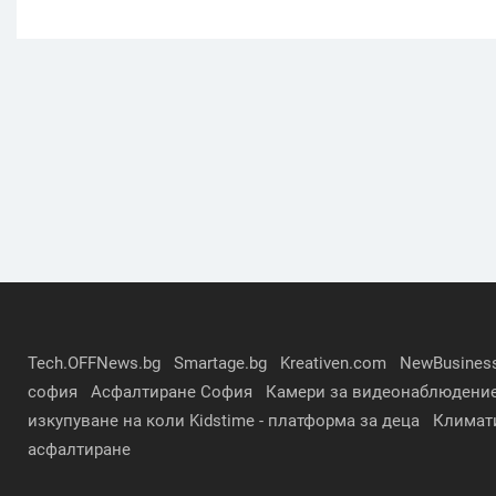
Tech.OFFNews.bg
Smartage.bg
Kreativen.com
NewBusines
софия
Асфалтиране София
Камери за видеонаблюдени
изкупуване на коли
Kidstime - платформа за деца
Климат
асфалтиране