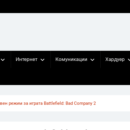
Интернет
Комуникации
Хардуер
ен режим за играта Battlefield: Bad Company 2