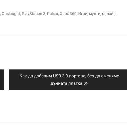
,
Onslaught
,
PlayStation 3
,
Pulsar
,
Xbox 360
,
Игри
,
мулти
,
онлайн
,
Next
Как да добавим USB 3.0 портове, без да сменяме
post:
дънната платка