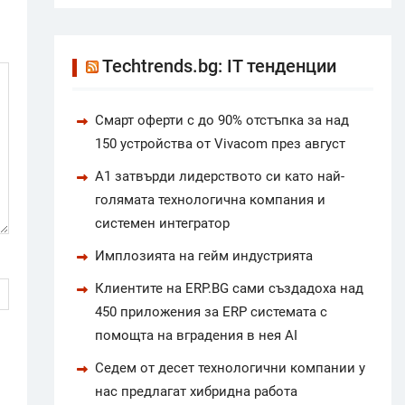
Techtrends.bg: IT тенденции
Смарт оферти с до 90% отстъпка за над
150 устройства от Vivacom през август
А1 затвърди лидерството си като най-
голямата технологична компания и
системен интегратор
Имплозията на гейм индустрията
Клиентите на ERP.BG сами създадоха над
450 приложения за ERP системата с
помощта на вградения в нея AI
Седем от десет технологични компании у
нас предлагат хибридна работа