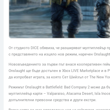
От студиото DICE обявиха, че разширяват мултиплейър пр
с представянето на изцяло нов режим, наречен Onslaught
Нововъведението за първи път внася кооперативен геймп
Onslaught ще бъде достъпен в Xbox LIVE Marketplace и в 
да изпробват играта, за която Сет Шийзъл от The New York 
Режимът Onslaught в Battlefield: Bad Company 2 може да 
мултиплейър карти – Valparaiso, Atacama Desert, Isla Ino
допълнителни превозни средства и други екстри.
Всяка карта си има определена цел на геймплея, изискв