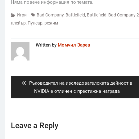
Няма повече информация по темата.
Игри
Bad Company
,
Battlefield
,
Battlefield: Bad Company 2
плейър
,
Пулсар
,
режим
Written by
Момчил Зарев
Post
navigation
Previous
Ръководител на изследователската дейност в
post:
NVIDIA е отличен с престижна награда
Leave a Reply