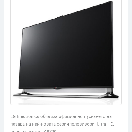
LG Electronics обявиха официално пускането на
пазара на най-новата серия телевизори, Ultra HD,
носеща името LA9700.