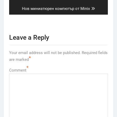
Next
Нов миниатюрен компютър от Minix
post:
Leave a Reply
Your email address will not be published.
Required fields
*
are marked
*
Comment