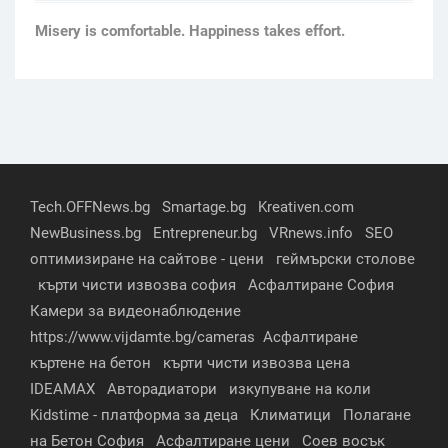
Мisery is comfortable. Happiness takes effort.
Tech.OFFNews.bg
Smartage.bg
Kreativen.com
NewBusiness.bg
Entrepreneur.bg
VRnews.info
SEO
оптимизиране на сайтове - цени
геймърски столове
кърти чисти извозва софия
Асфалтиране София
Камери за видеонаблюдение
https://www.vijdamte.bg/cameras
Асфалтиране
къртене на бетон
кърти чисти извозва цена
IDEAMAX
Авторадиатори
изкупуване на коли
Kidstime - платформа за деца
Климатици
Полагане
на Бетон София
Асфалтиране цени
Соев восък