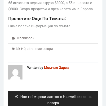
65-инчовата версия струва $8000, а 55-инчовата е
$6000. Скоро предстои и премиерата им в Европа.
Прочетете Още По Темата:
Няма повече информация по темата.
Телевизори
3D
,
HD
,
ultra
,
телевизори
Written by
Момчил Зарев
Post
navigation
Previous
Нов геймърски лаптоп с Haswell скоро на
post:
пазара