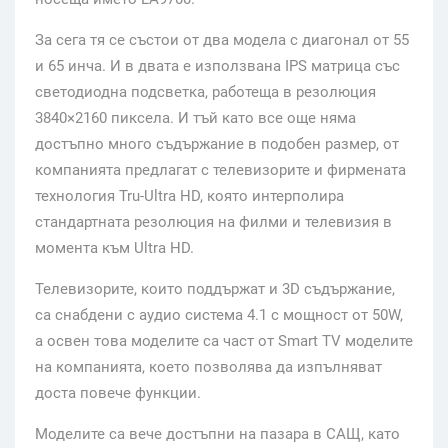
За сега тя се състои от два модела с диагонал от 55
и 65 инча. И в двата е използвана IPS матрица със
светодиодна подсветка, работеща в резолюция
3840×2160 пиксела. И тъй като все още няма
достъпно много съдържание в подобен размер, от
компанията предлагат с телевизорите и фирмената
технология Tru-Ultra HD, която интерполира
стандартната резолюция на филми и телевизия в
момента към Ultra HD.
Телевизорите, които поддържат и 3D съдържание,
са снабдени с аудио система 4.1 с мощност от 50W,
а освен това моделите са част от Smart TV моделите
на компанията, което позволява да изпълняват
доста повече функции.
Моделите са вече достъпни на пазара в САЩ, като