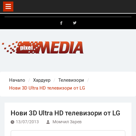
Skip
to
FB
X
content
Начало
Хардуер
Телевизори
Нови 3D Ultra HD телевизори от LG
Нови 3D Ultra HD телевизори от LG
13/07/2013
Момчил Зарев