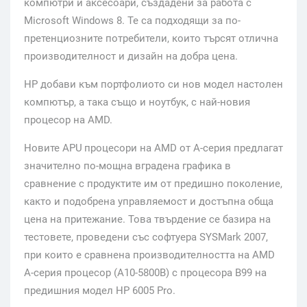
компютри и аксесоари, създадени за работа с
Microsoft Windows 8. Те са подходящи за по-
претенциозните потребители, които търсят отлична
производителност и дизайн на добра цена.
HP добави към портфолиото си нов модел настолен
компютър, а така също и ноутбук, с най-новия
процесор на AMD.
Новите APU процесори на AMD от A-серия предлагат
значително по-мощна вградена графика в
сравнение с продуктите им от предишно поколение,
както и подобрена управляемост и достъпна обща
цена на притежание. Това твърдение се базира на
тестовете, проведени със софтуера SYSMark 2007,
при които е сравнена производителността на AMD
A-серия процесор (A10-5800B) с процесора B99 на
предишния модел HP 6005 Pro.