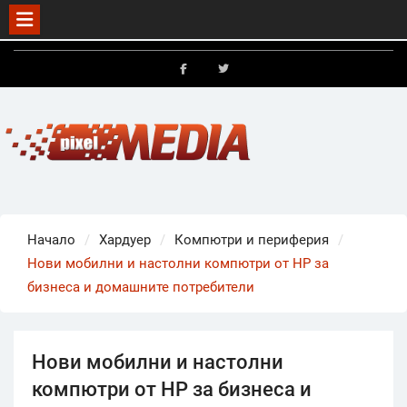
Skip
to
FB
X
content
Начало
Хардуер
Компютри и периферия
Нови мобилни и настолни компютри от HP за
бизнеса и домашните потребители
Нови мобилни и настолни
компютри от HP за бизнеса и