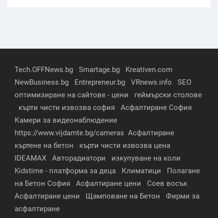
Tech.OFFNews.bg
Smartage.bg
Kreativen.com
NewBusiness.bg
Entrepreneur.bg
VRnews.info
SEO
оптимизиране на сайтове - цени
геймърски столове
кърти чисти извозва софия
Асфалтиране София
Камери за видеонаблюдение
https://www.vijdamte.bg/cameras
Асфалтиране
къртене на бетон
кърти чисти извозва цена
IDEAMAX
Авторадиатори
изкупуване на коли
Kidstime - платформа за деца
Климатици
Полагане
на Бетон София
Асфалтиране цени
Соев восък
Асфалтиране цени
Щамповане на Бетон
Фирми за
асфалтиране