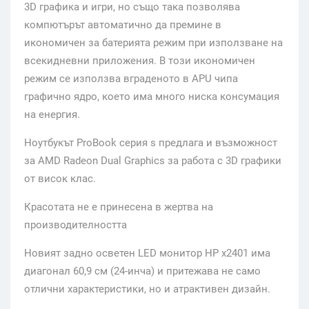
3D графика и игри, но също така позволява
компютърът автоматично да премине в
икономичен за батерията режим при използване на
всекидневни приложения. В този икономичен
режим се използва вграденото в APU чипа
графично ядро, което има много ниска консумация
на енергия.
Ноутбукът ProBook серия s предлага и възможност
за AMD Radeon Dual Graphics за работа с 3D графики
от висок клас.
Красотата не е принесена в жертва на
производителността
Новият задно осветен LED монитор HP x2401 има
диагонал 60,9 см (24-инча) и притежава не само
отлични характеристики, но и атрактивен дизайн.