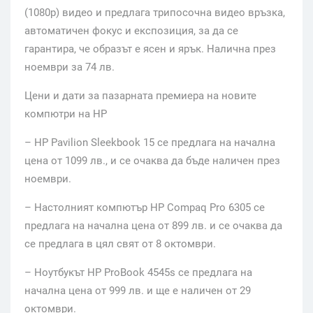
(1080p) видео и предлага трипосочна видео връзка,
автоматичен фокус и експозиция, за да се
гарантира, че образът е ясен и ярък. Налична през
ноември за 74 лв.
Цени и дати за пазарната премиера на новите
компютри на HP
– HP Pavilion Sleekbook 15 се предлага на начална
цена от 1099 лв., и се очаква да бъде наличен през
ноември.
– Настолният компютър HP Compaq Pro 6305 се
предлага на начална цена от 899 лв. и се очаква да
се предлага в цял свят от 8 октомври.
– Ноутбукът HP ProBook 4545s се предлага на
начална цена от 999 лв. и ще е наличен от 29
октомври.