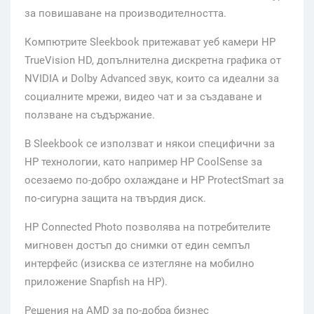
за повишаване на производителността.
Компютрите Sleekbook притежават уеб камери HP
TrueVision HD, допълнителна дискретна графика от
NVIDIA и Dolby Advanced звук, които са идеални за
социалните мрежи, видео чат и за създаване и
ползване на съдържание.
В Sleekbook се използват и някои специфични за
HP технологии, като например HP CoolSense за
осезаемо по-добро охлаждане и HP ProtectSmart за
по-сигурна защита на твърдия диск.
HP Connected Photo позволява на потребителите
мигновен достъп до снимки от един семпъл
интерфейс (изисква се изтегляне на мобилно
приложение Snapfish на HP).
Решения на AMD за по-добра бизнес