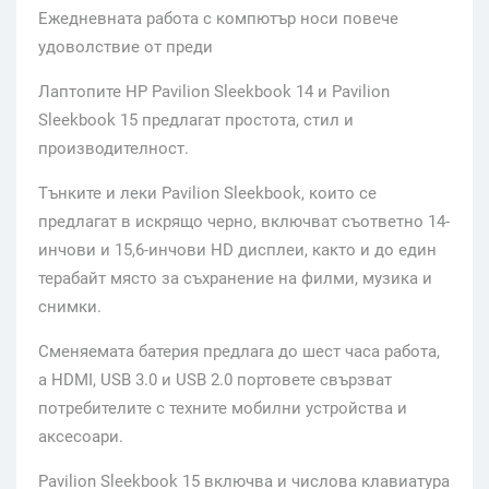
Ежедневната работа с компютър носи повече
удоволствие от преди
Лаптопите HP Pavilion Sleekbook 14 и Pavilion
Sleekbook 15 предлагат простота, стил и
производителност.
Тънките и леки Pavilion Sleekbook, които се
предлагат в искрящо черно, включват съответно 14-
инчови и 15,6-инчови HD дисплеи, както и до един
терабайт място за съхранение на филми, музика и
снимки.
Сменяемата батерия предлага до шест часа работа,
а HDMI, USB 3.0 и USB 2.0 портовете свързват
потребителите с техните мобилни устройства и
аксесоари.
Pavilion Sleekbook 15 включва и числова клавиатура