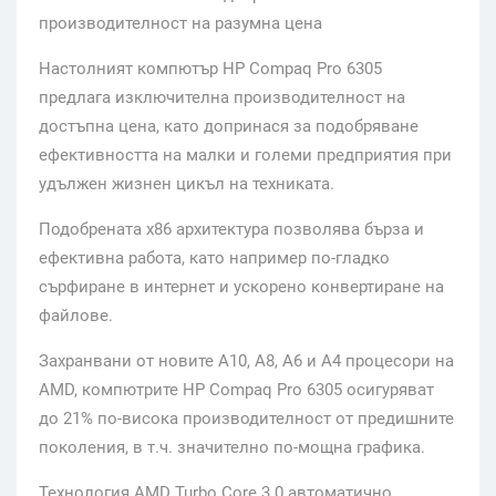
производителност на разумна цена
Настолният компютър HP Compaq Pro 6305
предлага изключителна производителност на
достъпна цена, като допринася за подобряване
ефективността на малки и големи предприятия при
удължен жизнен цикъл на техниката.
Подобрената x86 архитектура позволява бърза и
ефективна работа, като например по-гладко
сърфиране в интернет и ускорено конвертиране на
файлове.
Захранвани от новите A10, A8, A6 и A4 процесори на
AMD, компютрите HP Compaq Pro 6305 осигуряват
до 21% по-висока производителност от предишните
поколения, в т.ч. значително по-мощна графика.
Технология AMD Turbo Core 3.0 автоматично