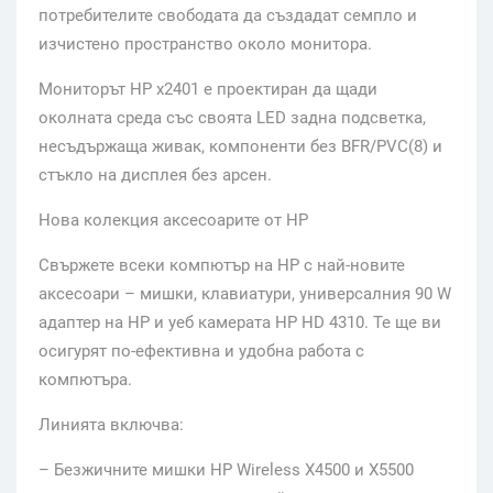
потребителите свободата да създадат семпло и
изчистено пространство около монитора.
Мониторът HP x2401 е проектиран да щади
околната среда със своята LED задна подсветка,
несъдържаща живак, компоненти без BFR/PVC(8) и
стъкло на дисплея без арсен.
Нова колекция аксесоарите от HP
Свържете всеки компютър на HP с най-новите
аксесоари – мишки, клавиатури, универсалния 90 W
адаптер на HP и уеб камерата HP HD 4310. Те ще ви
осигурят по-ефективна и удобна работа с
компютъра.
Линията включва:
– Безжичните мишки HP Wireless X4500 и X5500