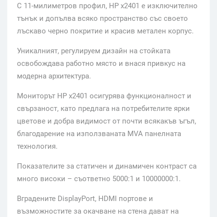
С 11-милиметров профил, HP x2401 е изключително
тънък и допълва всяко пространство със своето
лъскаво черно покритие и красив метален корпус.
Уникалният, регулируем дизайн на стойката
освобождава работно място и внася привкус на
модерна архитектура.
Мониторът HP x2401 осигурява функционалност и
свързаност, като предлага на потребителите ярки
цветове и добра видимост от почти всякакъв ъгъл,
благодарение на използваната MVA панелната
технология.
Показателите за статичен и динамичен контраст са
много високи – съответно 5000:1 и 10000000:1.
Вградените DisplayPort, HDMI портове и
възможностите за окачване на стена дават на