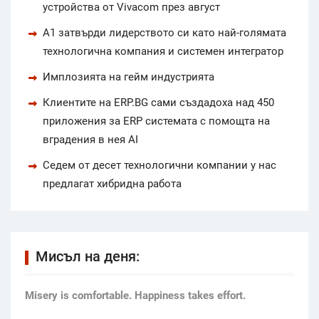
устройства от Vivacom през август
А1 затвърди лидерството си като най-голямата
технологична компания и системен интегратор
Имплозията на гейм индустрията
Клиентите на ERP.BG сами създадоха над 450
приложения за ERP системата с помощта на
вградения в нея AI
Седем от десет технологични компании у нас
предлагат хибридна работа
Мисъл на деня:
Мisery is comfortable. Happiness takes effort.