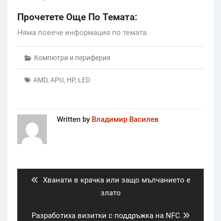
Прочетете Още По Темата:
Няма повече информация по темата.
Компютри и периферия
AMD
,
APU
,
HP
,
LED
Written by
Владимир Василев
Post
navigation
Previous
Хванати в крачка или защо мълчанието е
post:
злато
Next
Разработиха визитки с поддръжка на NFC