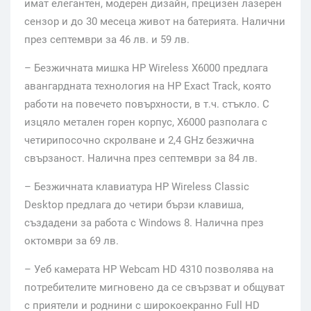
имат елегантен, модерен дизайн, прецизен лазерен
сензор и до 30 месеца живот на батерията. Налични
през септември за 46 лв. и 59 лв.
– Безжичната мишка HP Wireless X6000 предлага
авангардната технология на HP Exact Track, която
работи на повечето повърхности, в т.ч. стъкло. С
изцяло метален горен корпус, X6000 разполага с
четирипосочно скролване и 2,4 GHz безжична
свързаност. Налична през септември за 84 лв.
– Безжичната клавиатура HP Wireless Classic
Desktop предлага до четири бързи клавиша,
създадени за работа с Windows 8. Налична през
октомври за 69 лв.
– Уеб камерата HP Webcam HD 4310 позволява на
потребителите мигновено да се свързват и общуват
с приятели и роднини с широкоекранно Full HD