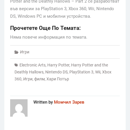
Potter and the Deathly Hallows – Part 2 се разработват
във версии за PlayStation 3, Xbox 360, Wii, Nintendo
DS, Windows PC и мобилни устройства.
Прочетете Още По Темата:
Няма повече информация по темата.
Игри
Electronic Arts
,
Harry Potter
,
Harry Potter and the
Deathly Hallows
,
Nintendo DS
,
PlayStation 3
,
Wii
,
Xbox
360
,
Игри
,
филм
,
Хари Потър
Written by
Момчил Зарев
Post
navigation