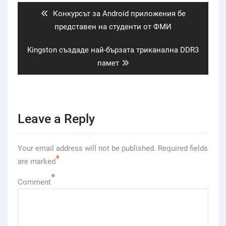
Previous
Конкурсът за Android приложения бе
post:
представен на студенти от ФМИ
Next
Kingston създаде най-бързата триканална DDR3
post:
памет
Leave a Reply
Your email address will not be published.
Required fields
*
are marked
*
Comment