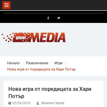
Skip
to
FB
X
content
Начало
Развлечение
Игри
Нова игра от поредицата за Хари Потър
Нова игра от поредицата за Хари
Потър
02/06/2010
Момчил Зарев