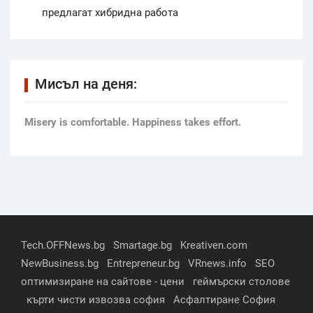
предлагат хибридна работа
Мисъл на деня:
Мisery is comfortable. Happiness takes effort.
Tech.OFFNews.bg
Smartage.bg
Kreativen.com
NewBusiness.bg
Entrepreneur.bg
VRnews.info
SEO
оптимизиране на сайтове - цени
геймърски столове
кърти чисти извозва софия
Асфалтиране София