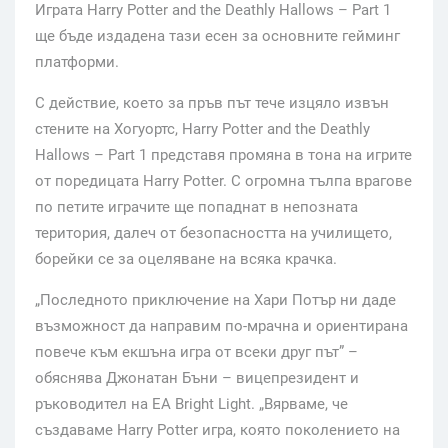
Играта Harry Potter and the Deathly Hallows – Part 1
ще бъде издадена тази есен за основните гейминг
платформи.
С действие, което за пръв път тече изцяло извън
стените на Хогуортс, Harry Potter and the Deathly
Hallows – Part 1 представя промяна в тона на игрите
от поредицата Harry Potter. С огромна тълпа врагове
по петите играчите ще попаднат в непозната
територия, далеч от безопасността на училището,
борейки се за оцеляване на всяка крачка.
„Последното приключение на Хари Потър ни даде
възможност да направим по-мрачна и ориентирана
повече към екшъна игра от всеки друг път” –
обяснява Джонатан Бъни – вицепрезидент и
ръководител на EA Bright Light. „Вярваме, че
създаваме Harry Potter игра, която поколението на