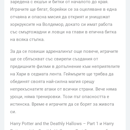
заредена с екшън и битки от началото до края.
Играчите ще бягат, борейки се за оцеляване в една
отчаяна и опасна мисия да открият и унищожат
хоркруксите на Волдемор, докато си имат работа
със смъртожадни и ловци на глави в епична битка
на всяка стъпка.
За да се повиши адреналинът още повече, играчите
ще се сблъскват със свирепи създания от
предишните филми в допълнение към неприятелите
на Хари в седмата лента. Геймърите ще трябва да
обединят своята най-силна магия срещу
непрекъснатите атаки от всички страни. Вече няма
уроци, няма тренировки. Този път опасността е
истинска. Време е играчите да се борят за живота
си.
Harry Potter and the Deathly Hallows – Part 1 и Harry