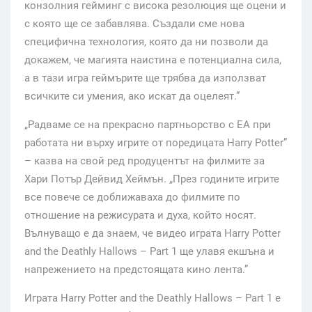
конзолния гейминг с висока резолюция ще оцени и
с която ще се забавлява. Създали сме нова
специфична технология, която да ни позволи да
докажем, че магията наистина е потенциална сила,
а в тази игра геймърите ще трябва да използват
всичките си умения, ако искат да оцелеят.”
„Радваме се на прекрасно партньорство с EA при
работата ни върху игрите от поредицата Harry Potter”
– казва на свой ред продуцентът на филмите за
Хари Потър Дейвид Хеймън. „През годините игрите
все повече се доближаваха до филмите по
отношение на режисурата и духа, който носят.
Вълнуващо е да знаем, че видео играта Harry Potter
and the Deathly Hallows – Part 1 ще улавя екшъна и
напрежението на предстоящата кино лента.”
Играта Harry Potter and the Deathly Hallows – Part 1 е