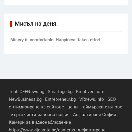
Мисъл на деня:
Мisery is comfortable. Happiness takes effort.
Tech.OFFNews.bg
Smartage.bg
Kreativen.com
NewBusiness.bg
Entrepreneur.bg
VRnews.info
SEO
оптимизиране на сайтове - цени
геймърски столове
кърти чисти извозва софия
Асфалтиране София
Камери за видеонаблюдение
https://www.vijdamte.bg/cameras
Асфалтиране