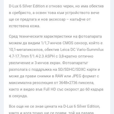
D-Lux 6 Silver Edition е отново черен, но има обектив
в сребристо, а освен това към устройството вече
ще се предлага и нов аксесоар – калъфче от
естествена кожа.
Сред техническите характеристики на фотоапарата
можем да видим 1/1,7-инчов CMOS сензор, който е
10,1-мегапикселов, обектив Leica DC Vario-Summilux
4.7-17.7mm f/1.4-2.3 ASPH с 3,8-кратно оптично
увеличение и 3-инчов екран. Фотоапаратът
разполага с поддръжка на SD/SDHC/SDXC карти и
може да прави снимки в RAW или JPEG формат с
максимална резолюция от 3648×2736 пиксела,
както и видео във Full HD със скорост до 60 кадъра
в секунда.
Все още не се знае цената на D-Lux 6 Silver Edition,
както и кога точно ще се появи той на пазара.