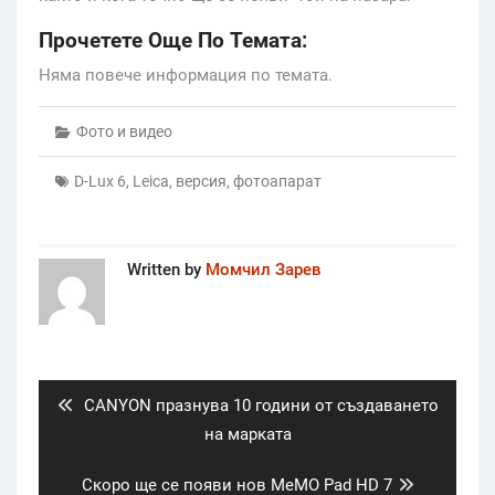
Прочетете Още По Темата:
Няма повече информация по темата.
Фото и видео
D-Lux 6
,
Leica
,
версия
,
фотоапарат
Written by
Момчил Зарев
Post
navigation
Previous
CANYON празнува 10 години от създаването
post:
на марката
Next
Скоро ще се появи нов MeMO Pad HD 7