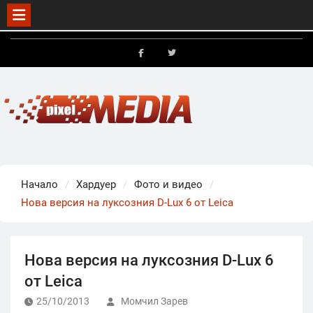
Skip
to
FB
X
content
Начало
Хардуер
Фото и видео
Нова версия на луксозния D-Lux 6 от Leica
Нова версия на луксозния D-Lux 6
от Leica
25/10/2013
Момчил Зарев