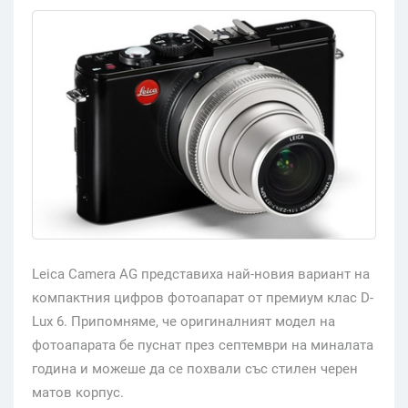
Leica Camera AG представиха най-новия вариант на
компактния цифров фотоапарат от премиум клас D-
Lux 6. Припомняме, че оригиналният модел на
фотоапарата бе пуснат през септември на миналата
година и можеше да се похвали със стилен черен
матов корпус.