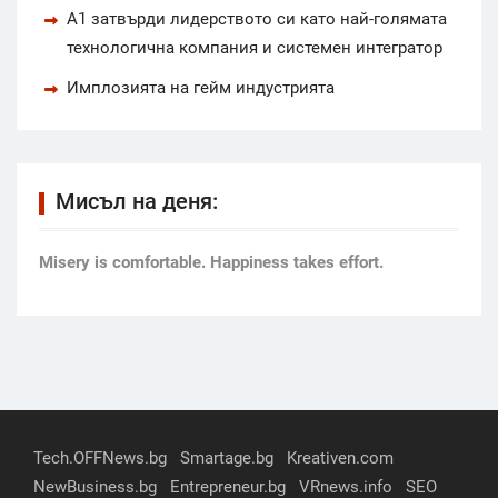
А1 затвърди лидерството си като най-голямата
технологична компания и системен интегратор
Имплозията на гейм индустрията
Мисъл на деня:
Мisery is comfortable. Happiness takes effort.
Tech.OFFNews.bg
Smartage.bg
Kreativen.com
NewBusiness.bg
Entrepreneur.bg
VRnews.info
SEO