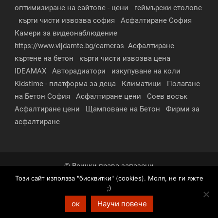
оптимизиране на сайтове - цени
геймърски столове
кърти чисти извозва софия
Асфалтиране София
Камери за видеонаблюдение
https://www.vijdamte.bg/cameras
Асфалтиране
къртене на бетон
кърти чисти извозва цена
IDEAMAX
Авторадиатори
изкупуване на коли
Kidstime - платформа за деца
Климатици
Полагане
на Бетон София
Асфалтиране цени
Соев восък
Асфалтиране цени
Щамповане на Бетон
Фирми за
асфалтиране
© Всички права запазени
Този сайт използва "бисквитки" (cookies). Моля, не ги яжте
За нас
Контакти
Реклама
Партньори
;)
Условия за поверителност
ок
Научи повече