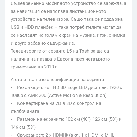
Същевременно мобилното устройство се зарежда, а
за навигация се използва дистанционното
устройство на телевизора. Също така се поддържа
USB и HDD плейбек – така потребителите могат да
се насладят на голям екран на музика, игри, снимки
и друго забавно съдържание.
Телевизорите от серията L5 на Toshiba ще са
налични на пазара в Европа през четвъртото
тримесечие на 2013 г.
А ето и пълните спецификации на серията
• Резолюция: Full HD 3D Edge LED дисплей, 1920 x
1080p с AMR 200 (Active Motion & Resolution)
• Конвертиране на 2D в 3D с контрол на
дълбочината
• Размери на екраните: 102 см (40”), 126 см (50”) и
146 см (58”)
• Свързаност: 2 x HDMI® (вкл. 1 x HDMI с MHL