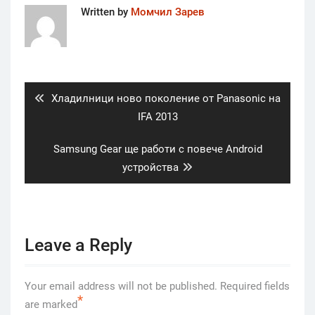
Written by
Момчил Зарев
Post
navigation
Previous
Хладилници ново поколение от Panasonic на
post:
IFA 2013
Next
Samsung Gear ще работи с повече Android
post:
устройства
Leave a Reply
Your email address will not be published.
Required fields
*
are marked