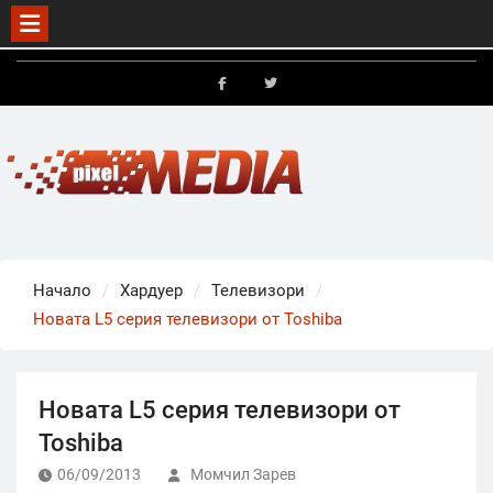
Skip
to
FB
X
content
Начало
Хардуер
Телевизори
Новата L5 серия телевизори от Toshiba
Новата L5 серия телевизори от
Toshiba
06/09/2013
Момчил Зарев