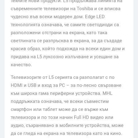
техните нови продукти. L5 продължава линията на
съвременните телевизори на Toshiba и се вписва
чудесно във всеки модерен дом. Edge LED
технологията означава, че самите светодиоди са
разположени отстрани на екрана, като така
светлината се разпръсква в екрана, за да създаде
красив образ, който подхожда на всеки един дом и
придава на L5 луксозно излъчване и усещане за
качество.
Телевизорите от L5 серията са разполагат с по
HDMI и USB и вход за PC – за по-лесно свързване
към широка гама периферни устройства. MHL
поддръжката означава, че всеки съвместим
смартфон или таблет може да се върже към
телевизора и по този начин Full HD видео или
аудио, съхранявано в мобилните устройства, може
да се гледа на екрана на телевизора като на кино.