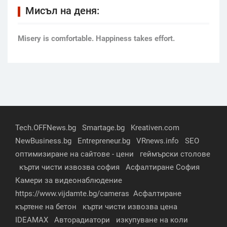
Мисъл на деня:
Мisery is comfortable. Happiness takes effort.
Tech.OFFNews.bg
Smartage.bg
Kreativen.com
NewBusiness.bg
Entrepreneur.bg
VRnews.info
SEO
оптимизиране на сайтове - цени
геймърски столове
кърти чисти извозва софия
Асфалтиране София
Камери за видеонаблюдение
https://www.vijdamte.bg/cameras
Асфалтиране
къртене на бетон
кърти чисти извозва цена
IDEAMAX
Авторадиатори
изкупуване на коли