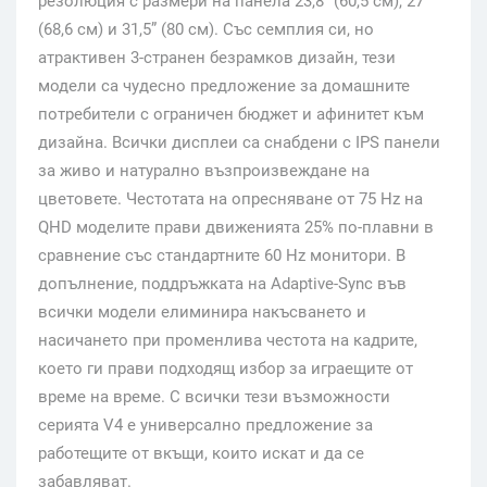
резолюция с размери на панела 23,8” (60,5 см), 27”
(68,6 см) и 31,5” (80 см). Със семплия си, но
атрактивен 3-странен безрамков дизайн, тези
модели са чудесно предложение за домашните
потребители с ограничен бюджет и афинитет към
дизайна. Всички дисплеи са снабдени с IPS панели
за живо и натурално възпроизвеждане на
цветовете. Честотата на опресняване от 75 Hz на
QHD моделите прави движенията 25% по-плавни в
сравнение със стандартните 60 Hz монитори. В
допълнение, поддръжката на Adaptive-Sync във
всички модели елиминира накъсването и
насичането при променлива честота на кадрите,
което ги прави подходящ избор за играещите от
време на време. С всички тези възможности
серията V4 е универсално предложение за
работещите от вкъщи, които искат и да се
забавляват.