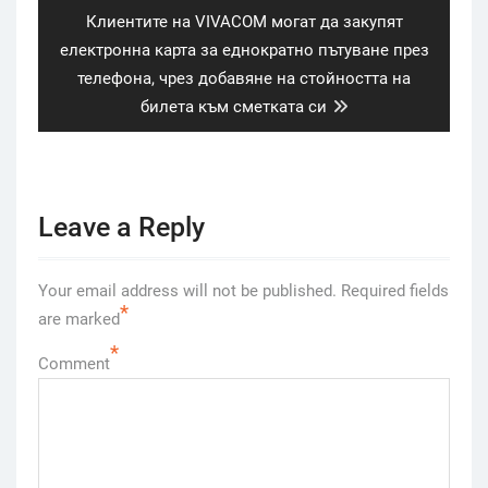
Next
Клиентите на VIVACOM могат да закупят
post:
електронна карта за еднократно пътуване през
телефона, чрез добавяне на стойността на
билета към сметката си
Leave a Reply
Your email address will not be published.
Required fields
*
are marked
*
Comment