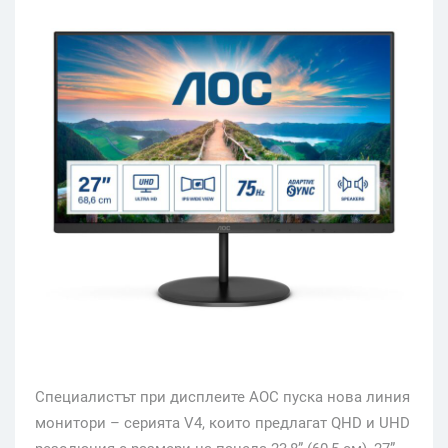
Специалистът при дисплеите AOC пуска нова линия
монитори – серията V4, които предлагат QHD и UHD