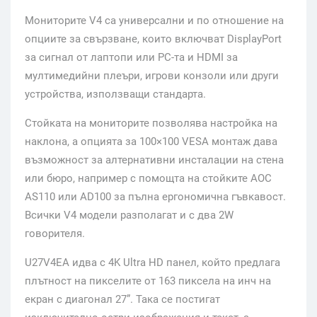
Мониторите V4 са универсални и по отношение на
опциите за свързване, които включват DisplayPort
за сигнал от лаптопи или PC-та и HDMI за
мултимедийни плеъри, игрови конзоли или други
устройства, използващи стандарта.
Стойката на мониторите позволява настройка на
наклона, а опцията за 100×100 VESA монтаж дава
възможност за алтернативни инсталации на стена
или бюро, например с помощта на стойките AOC
AS110 или AD100 за пълна ергономична гъвкавост.
Всички V4 модели разполагат и с два 2W
говорителя.
U27V4EA идва с 4K Ultra HD панел, който предлага
плътност на пикселите от 163 пиксела на инч на
екран с диагонал 27”. Така се постигат