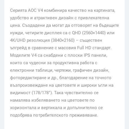
Серията AOC V4 комбинира качество на картината,
удобство и атрактивен дизайн с привлекателна
цена. Създадени да могат да отговорят на бъдещите
нужди, четирите дисплея са с QHD (2560×1440) или
4K/UHD резолюция (3840×2160) – съществен
ъпгрейд в сравнение с масовия Full HD стандарт.
Моделите V4 са снабдени с плоски IPS панели,
които са чудесни за продуктивна работа с
електронни таблици, чертежи, графичен дизайн,
фоторедактиране и др., благодарение на точното
възпроизвеждане на цветовете и широки ъгли на
видимост (178/178°). Така чувствително се
намалява избеляването на цветовете по
хоризонтала и вертикала и допълнително се
подобрява потребителското преживяване.