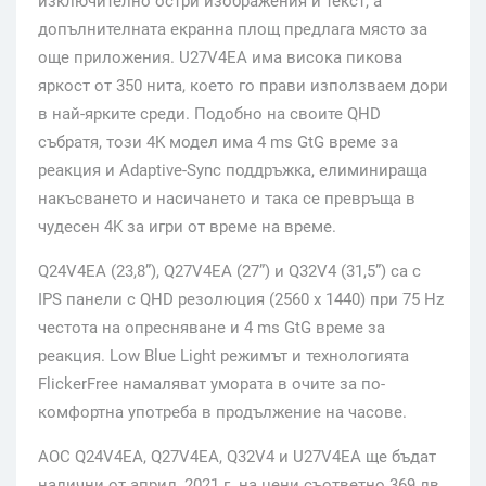
изключително остри изображения и текст, а
допълнителната екранна площ предлага място за
още приложения. U27V4EA има висока пикова
яркост от 350 нита, което го прави използваем дори
в най-ярките среди. Подобно на своите QHD
събратя, този 4K модел има 4 ms GtG време за
реакция и Adaptive-Sync поддръжка, елиминираща
накъсването и насичането и така се превръща в
чудесен 4K за игри от време на време.
Q24V4EA (23,8”), Q27V4EA (27”) и Q32V4 (31,5”) са с
IPS панели с QHD резолюция (2560 x 1440) при 75 Hz
честота на опресняване и 4 ms GtG време за
реакция. Low Blue Light режимът и технологията
FlickerFree намаляват умората в очите за по-
комфортна употреба в продължение на часове.
AOC Q24V4EA, Q27V4EA, Q32V4 и U27V4EA ще бъдат
налични от април, 2021 г. на цени съответно 369 лв.,