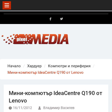
Skip
to
FB
X
content
Начало
Хардуер
Компютри и периферия
Мини-компютър IdeaCentre Q190 от Lenovo
Мини-компютър IdeaCentre Q190 от
Lenovo
16/11/2012
Владимир Василев