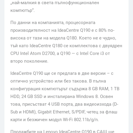
„най-малкия в света пълнофункционален
компютър“.
По данни на компанията, процесорната
производителност на IdeaCentre Q190 е с 80% по-
висока от тази на модела Q180. Което не е чудно,
тъй като IdeaCentre Q180 се комплектова с двуядрен
CPU Intel Atom D2700, а Q190 — с Intel Core i3 от
второ поколение.
IdeaCentre Q190 ще се предлага в две версии – с
оптично устройство или без такова. В пълна
конфигурация компютърът съдържа 8 GB RAM, 1 ТВ
HDD, 24 GB SSD и инсталирана Windows 8. Освен
това, присъстват 4 USB порта, два видеоизхода (D-
Sub и HDMI), Gigabit Ethernet, S/PDIF, четец за флаш
карти и безжичен модул Wi-Fi 802.11b/g/n.
Продажбите на Lenovo IdeaCentre Q190 в САЩ ще