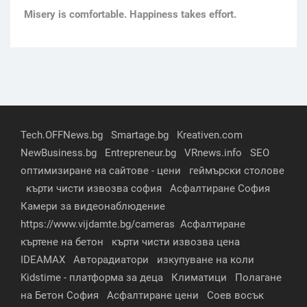
Мisery is comfortable. Happiness takes effort.
Tech.OFFNews.bg
Smartage.bg
Kreativen.com
NewBusiness.bg
Entrepreneur.bg
VRnews.info
SEO
оптимизиране на сайтове - цени
геймърски столове
кърти чисти извозва софия
Асфалтиране София
Камери за видеонаблюдение
https://www.vijdamte.bg/cameras
Асфалтиране
къртене на бетон
кърти чисти извозва цена
IDEAMAX
Авторадиатори
изкупуване на коли
Kidstime - платформа за деца
Климатици
Полагане
на Бетон София
Асфалтиране цени
Соев восък