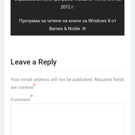
2012 г.
Next
Програма за четене на книги за Windows 8 от
post:
Barnes & Noble
Leave a Reply
Your email address will not be published.
Required fields
*
are marked
*
Comment