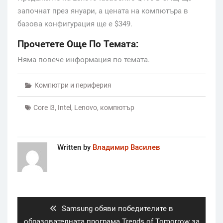
започнат през януари, а цената на компютъра в
базова конфигурация ще е $349.
Прочетете Още По Темата:
Няма повече информация по темата.
Компютри и периферия
Core i3
,
Intel
,
Lenovo
,
компютър
Written by
Владимир Василев
Post
navigation
Previous
Samsung обяви победителите в
post:
образователната програма Trends of Tomorrow за