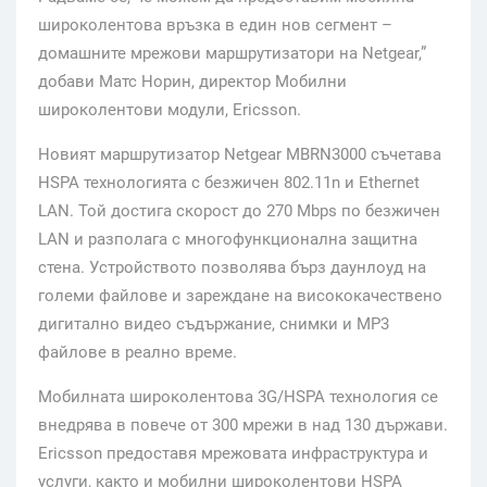
широколентова връзка в един нов сегмент –
домашните мрежови маршрутизатори на Netgear,”
добави Матс Норин, директор Мобилни
широколентови модули, Ericsson.
Новият маршрутизатор Netgear MBRN3000 съчетава
HSPA технологията с безжичен 802.11n и Ethernet
LAN. Той достига скорост до 270 Mbps по безжичен
LAN и разполага с многофункционална защитна
стена. Устройството позволява бърз даунлоуд на
големи файлове и зареждане на висококачествено
дигитално видео съдържание, снимки и MP3
файлове в реално време.
Мобилната широколентова 3G/HSPA технология се
внедрява в повече от 300 мрежи в над 130 държави.
Ericsson предоставя мрежовата инфраструктура и
услуги, както и мобилни широколентови HSPA