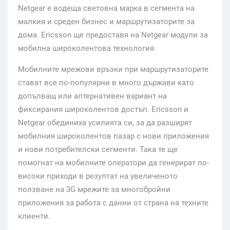
Netgear е водеща световна марка в сегмента на
малкия и среден бизнес и маршрутизаторите за
дома. Ericsson ще предоставя на Netgear модули за
мобилна широколентова технология.
Мобилните мрежови връзки при маршрутизаторите
стават все по-популярни в много държави като
допълващ или алтернативен вариант на
фиксирания широколентов достъп. Ericsson и
Netgear обединиха усилията си, за да разширят
мобилния широколентов пазар с нови приложения
и нови потребителски сегменти. Така те ще
помогнат на мобилните оператори да генерират по-
високи приходи в резултат на увеличеното
ползване на 3G мрежите за многобройни
приложения за работа с данни от страна на техните
клиенти.