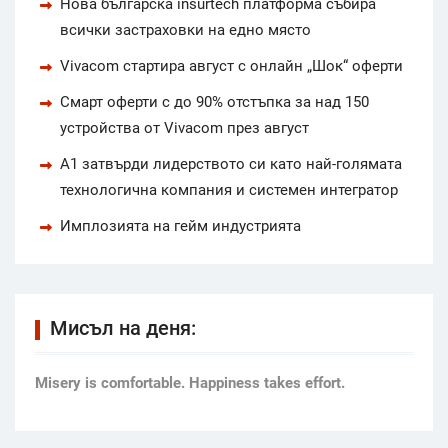
Нова българска insurtech платформа събира
всички застраховки на едно място
Vivacom стартира август с онлайн „Шок“ оферти
Смарт оферти с до 90% отстъпка за над 150
устройства от Vivacom през август
А1 затвърди лидерството си като най-голямата
технологична компания и системен интегратор
Имплозията на гейм индустрията
Мисъл на деня:
Мisery is comfortable. Happiness takes effort.