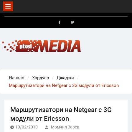
Skip
to
FB
X
content
Начало
Хардуер
Джаджи
Маршрутизатори на Netgear с 3G модули от Ericsson
Маршрутизатори на Netgear с 3G
модули от Ericsson
10/02/2010
Момчил Зарев