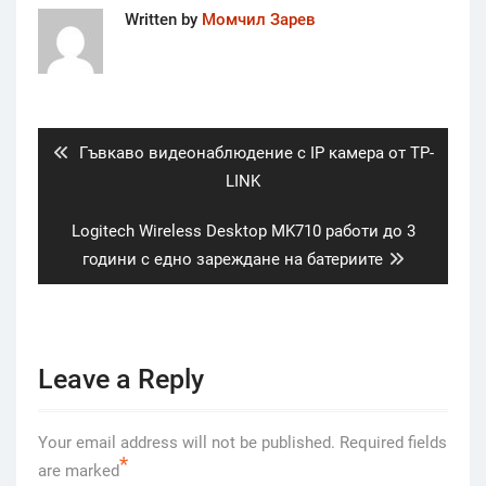
Written by
Момчил Зарев
Post
navigation
Previous
Гъвкаво видеонаблюдение с IP камера от TP-
post:
LINK
Next
Logitech Wireless Desktop MK710 работи до 3
post:
години с едно зареждане на батериите
Leave a Reply
Your email address will not be published.
Required fields
*
are marked