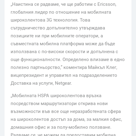
„Наистина се радваме, че ще работим с Ericsson,
глобалния лидер по отношение на мобилната
широколентова 3G технология. Това
сътрудничество допълнително утвърждава
позициите ни при мобилните оператори, а
съвместната мобилна платформа може да бъде
използвана с по-високи скорости и допълнена с
още функционалности. Определено влизаме в едно
полезно партньорство,” коментира Майкъл Клег,
вицепрезидент и управител на подразделението
Доставка на услуги, Netgear.
„Мобилната HSPA широколентова връзка
посредством маршрутизатори открива нови
възможности във все още неразработената сфера
на широколентов достъп за дома, за малкия офис,
домашния офис и за полу-мобилно ползване.
Радваме се, че можем да предоставим мобилна