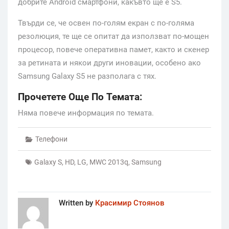
добрите Android смартфони, какъвто ще е S5.
Твърди се, че освен по-голям екран с по-голяма
резолюция, те ще се опитат да използват по-мощен
процесор, повече оперативна памет, както и скенер
за ретината и някои други иновации, особено ако
Samsung Galaxy S5 не разполага с тях.
Прочетете Още По Темата:
Няма повече информация по темата.
Телефони
Galaxy S
,
HD
,
LG
,
MWC 2013q
,
Samsung
Written by
Красимир Стоянов