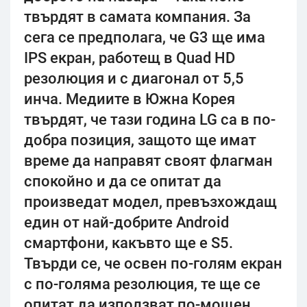
твърдят в самата компания. За
сега се предполага, че G3 ще има
IPS екран, работещ в Quad HD
резолюция и с диагонал от 5,5
инча. Медиите в Южна Корея
твърдят, че тази година LG са в по-
добра позиция, защото ще имат
време да направят своят флагман
спокойно и да се опитат да
произведат модел, превъзхождащ
един от най-добрите Android
смартфони, какъвто ще е S5.
Твърди се, че освен по-голям екран
с по-голяма резолюция, те ще се
опитат да използват по-мощен