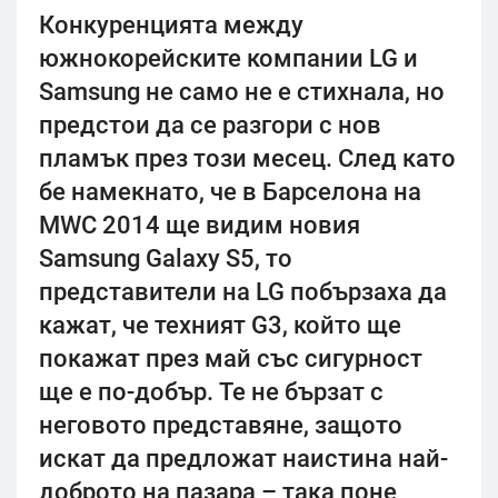
Конкуренцията между
южнокорейските компании LG и
Samsung не само не е стихнала, но
предстои да се разгори с нов
пламък през този месец. След като
бе намекнато, че в Барселона на
MWC 2014 ще видим новия
Samsung Galaxy S5, то
представители на LG побързаха да
кажат, че техният G3, който ще
покажат през май със сигурност
ще е по-добър. Те не бързат с
неговото представяне, защото
искат да предложат наистина най-
доброто на пазара – така поне