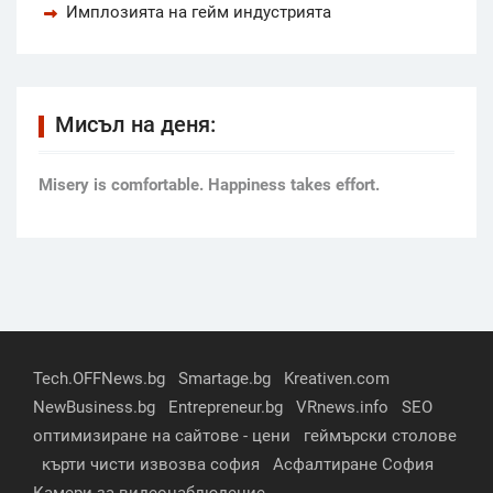
Имплозията на гейм индустрията
Мисъл на деня:
Мisery is comfortable. Happiness takes effort.
Tech.OFFNews.bg
Smartage.bg
Kreativen.com
NewBusiness.bg
Entrepreneur.bg
VRnews.info
SEO
оптимизиране на сайтове - цени
геймърски столове
кърти чисти извозва софия
Асфалтиране София
Камери за видеонаблюдение