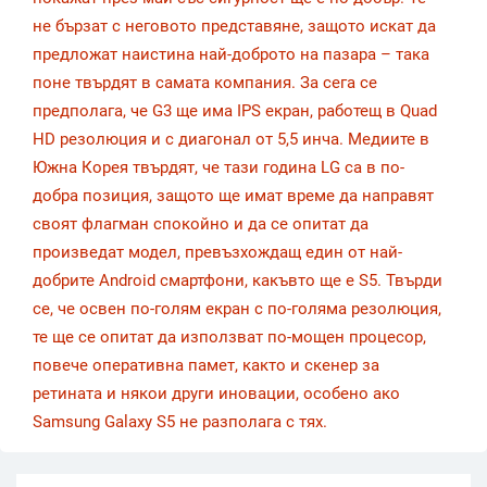
не бързат с неговото представяне, защото искат да
предложат наистина най-доброто на пазара – така
поне твърдят в самата компания. За сега се
предполага, че G3 ще има IPS екран, работещ в Quad
HD резолюция и с диагонал от 5,5 инча. Медиите в
Южна Корея твърдят, че тази година LG са в по-
добра позиция, защото ще имат време да направят
своят флагман спокойно и да се опитат да
произведат модел, превъзхождащ един от най-
добрите Android смартфони, какъвто ще е S5. Твърди
се, че освен по-голям екран с по-голяма резолюция,
те ще се опитат да използват по-мощен процесор,
повече оперативна памет, както и скенер за
ретината и някои други иновации, особено ако
Samsung Galaxy S5 не разполага с тях.