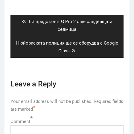
Post
navigation
Previous
LG представят G Pro 2 още следващата
post:
седмица
Next
Нюйоркската полиция ще се оборудва с Google
post:
Glass
Leave a Reply
Your email address will not be published.
Required fields
*
are marked
*
Comment