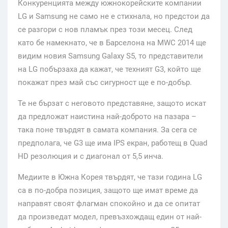
Конкуренцията между южнокорейските компании
LG и Samsung не само не е стихнала, но предстои да
се разгори с нов пламък през този месец. След
като бе намекнато, че в Барселона на MWC 2014 ще
видим новия Samsung Galaxy S5, то представители
на LG побързаха да кажат, че техният G3, който ще
покажат през май със сигурност ще е по-добър.
Те не бързат с неговото представяне, защото искат
да предложат наистина най-доброто на пазара –
така поне твърдят в самата компания. За сега се
предполага, че G3 ще има IPS екран, работещ в Quad
HD резолюция и с диагонал от 5,5 инча.
Медиите в Южна Корея твърдят, че тази година LG
са в по-добра позиция, защото ще имат време да
направят своят флагман спокойно и да се опитат
да произведат модел, превъзхождащ един от най-