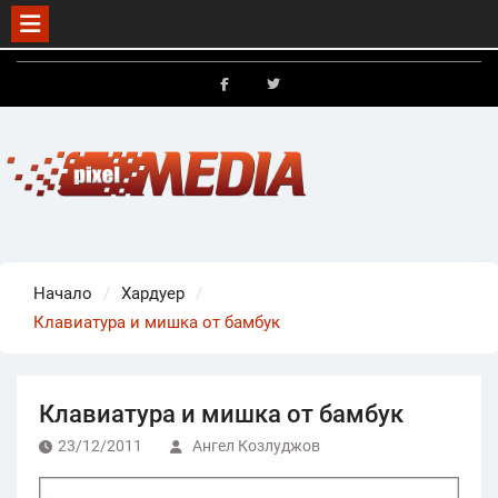
Skip
to
FB
X
content
Начало
Хардуер
Клавиатура и мишка от бамбук
Клавиатура и мишка от бамбук
23/12/2011
Ангел Козлуджов