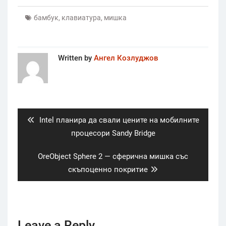
бамбук
,
клавиатура
,
мишка
Written by
Ангел Козлуджов
Post
navigation
Previous
Intel планира да свали цените на мобилните
post:
процесори Sandy Bridge
Next
OreObject Sphere 2 — сферична мишка със
post:
скъпоценно покритие
Leave a Reply