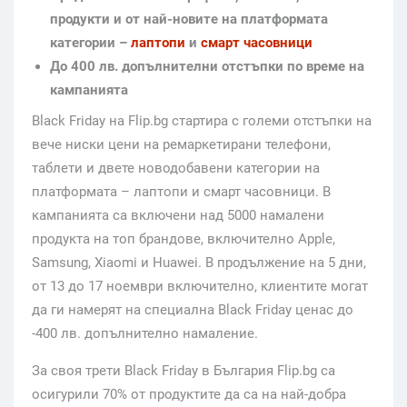
продукти и от най-новите на платформата
категории –
лаптопи
и
смарт часовници
До 400 лв. допълнителни отстъпки по време на
кампанията
Black Friday на Flip.bg стартира с големи отстъпки на
вече ниски цени на ремаркетирани телефони,
таблети и двете новодобавени категории на
платформата – лаптопи и смарт часовници. В
кампанията са включени над 5000 намалени
продукта на топ брандове, включително Apple,
Samsung, Xiaomi и Huawei. В продължение на 5 дни,
от 13 до 17 ноември включително, клиентите могат
да ги намерят на специална Black Friday ценас до
-400 лв. допълнително намаление.
За своя трети Black Friday в България Flip.bg са
осигурили 70% от продуктите да са на най-добра