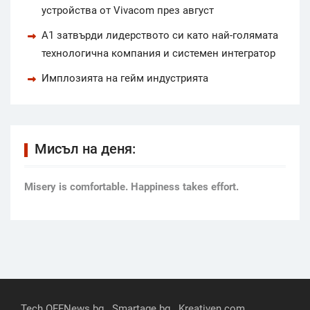
устройства от Vivacom през август
А1 затвърди лидерството си като най-голямата
технологична компания и системен интегратор
Имплозията на гейм индустрията
Мисъл на деня:
Мisery is comfortable. Happiness takes effort.
Tech.OFFNews.bg
Smartage.bg
Kreativen.com