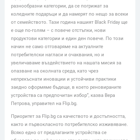
разнообразни категории, да се погрижат за
коледните подаръци и да намерят по нещо за всеки
от семейството. Тази година нашият Black Friday ще
е още по-голям – с повече отстъпки, нови
продуктови категории и един ден повече. По този
начин не само отговаряме на актуалните
потребителски нагласи и очаквания, но и
увеличаваме въздействието на нашата мисия за
опазване на околната среда, като чрез
непрекъснати иновации и устойчиви практики
заедно оформяме бъдеще, в което реновираните
устройства са предпочитан избор“, казва Вера
Петрова, управител на Flip.bg.
Приоритет за Flip.bg са качеството и достъпността,
както и първокласното потребителско изживяване.
Всяко едно от предлаганите устройства се