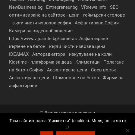
NewBusiness.bg
Entrepreneur.bg
VRnews.info
SEO
оптимизиране на сайтове - цени
геймърски столове
кърти чисти извозва софия
Асфалтиране София
Камери за видеонаблюдение
https://www.vijdamte.bg/cameras
Асфалтиране
къртене на бетон
кърти чисти извозва цена
IDEAMAX
Авторадиатори
изкупуване на коли
Kidstime - платформа за деца
Климатици
Полагане
на Бетон София
Асфалтиране цени
Соев восък
Асфалтиране цени
Щамповане на Бетон
Фирми за
асфалтиране
© Всички права запазени
Този сайт използва "бисквитки" (cookies). Моля, не ги яжте
За нас
Контакти
Реклама
Партньори
;)
Условия за поверителност