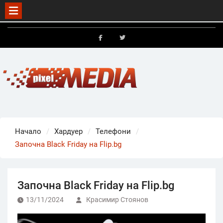
Skip
to
FB
X
content
Начало
Хардуер
Телефони
Започна Black Friday на Flip.bg
Започна Black Friday на Flip.bg
13/11/2024
Красимир Стоянов