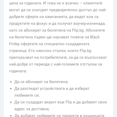
цена за годината. И това не е всичко – клиентите
могат да си осигурят предварително достъп до най-
добрите оферти на кампанията, да видят кои са
продуктите на фокус и да получат ваучер-изненада,
като се абонират за бюлетина на Flip.bg. Абонатите
на бюлетина първи ще научават повече за Black
Friday офертите на специално създадената
страница. Ето няколко стъпки, които Flip.bg
препоръчват на потребителите, за да се възползват
най-добре от периода с най-големите отстъпки за
годината:
Да се абонират за бюлетина;
Да разгледат устройствата и да изберат
любимите си;
Да си създадат акаунт във Flip и да добавят своя
адрес за доставка;
Да добавят любимите си продукти в кошницата;