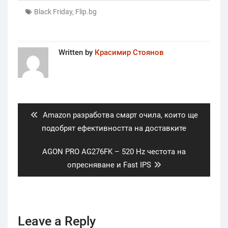
Black Friday
,
Flip.bg
Written by
Красимир Стоянов
Post
navigation
Previous
Amazon разработва смарт очила, които ще
post:
подобрят ефективността на доставките
Next
AGON PRO AG276FK – 520 Hz честота на
post:
опресняване и Fast IPS
Leave a Reply