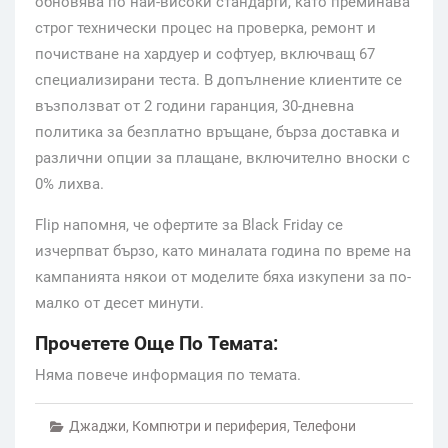
обновява по най-високи стандарти, като преминава
строг технически процес на проверка, ремонт и
почистване на хардуер и софтуер, включващ 67
специализирани теста. В допълнение клиентите се
възползват от 2 години гаранция, 30-дневна
политика за безплатно връщане, бърза доставка и
различни опции за плащане, включително вноски с
0% лихва.
Flip напомня, че офертите за Black Friday се
изчерпват бързо, като миналата година по време на
кампанията някои от моделите бяха изкупени за по-
малко от десет минути.
Прочетете Още По Темата:
Няма повече информация по темата.
Джаджи
,
Компютри и периферия
,
Телефони