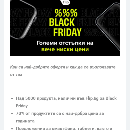
Кои са най-добрите оферти и как да се възползвате
от тях
Над 5000 продукта, налични във Flip.bg за Black
Friday
70% от продуктите са с най-добра цена за
годината
Предложения за смартфони, таблети, както и