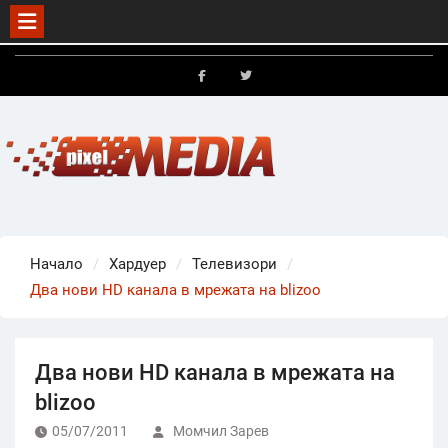
Skip
to
FB
X
content
Начало
Хардуер
Телевизори
Два нови HD канала в мрежата на blizoo
Два нови HD канала в мрежата на
blizoo
05/07/2011
Момчил Зарев