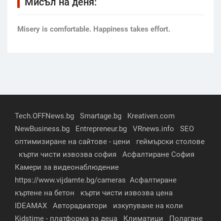
Мисъл на деня:
Мisery is comfortable. Happiness takes effort.
Tech.OFFNews.bg
Smartage.bg
Kreativen.com
NewBusiness.bg
Entrepreneur.bg
VRnews.info
SEO
оптимизиране на сайтове - цени
геймърски столове
кърти чисти извозва софия
Асфалтиране София
Камери за видеонаблюдение
https://www.vijdamte.bg/cameras
Асфалтиране
къртене на бетон
кърти чисти извозва цена
IDEAMAX
Авторадиатори
изкупуване на коли
Kidstime - платформа за деца
Климатици
Полагане