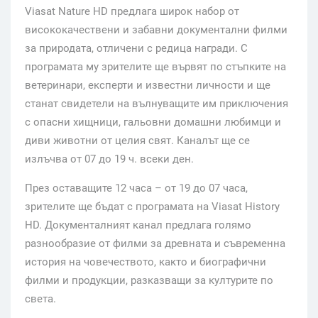
Viasat Nature HD предлага широк набор от
висококачествени и забавни документални филми
за природата, отличени с редица награди. С
програмата му зрителите ще вървят по стъпките на
ветеринари, експерти и известни личности и ще
станат свидетели на вълнуващите им приключения
с опасни хищници, гальовни домашни любимци и
диви животни от целия свят. Каналът ще се
излъчва от 07 до 19 ч. всеки ден.
През оставащите 12 часа – от 19 до 07 часа,
зрителите ще бъдат с програмата на Viasat History
HD. Документалният канал предлага голямо
разнообразие от филми за древната и съвременна
история на човечеството, както и биографични
филми и продукции, разказващи за културите по
света.