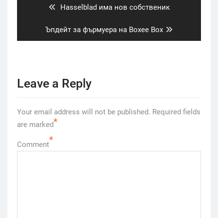
Previous
Hasselblad има нов собственик
post:
Next
Ъпдейт за фърмуера на Boxee Box
post:
Leave a Reply
Your email address will not be published.
Required fields
*
are marked
*
Comment