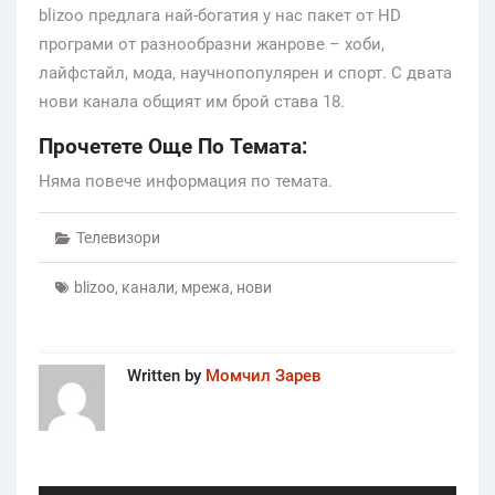
blizoo предлага най-богатия у нас пакет от HD
програми от разнообразни жанрове – хоби,
лайфстайл, мода, научнопопулярен и спорт. С двата
нови канала общият им брой става 18.
Прочетете Още По Темата:
Няма повече информация по темата.
Телевизори
blizoo
,
канали
,
мрежа
,
нови
Written by
Момчил Зарев
Post
navigation