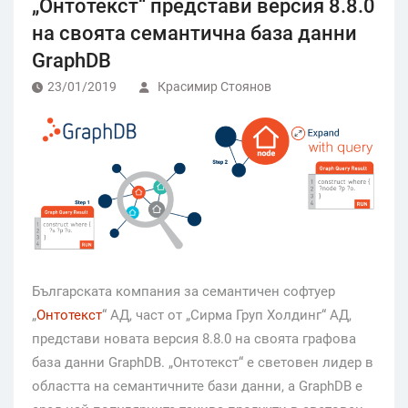
„Онтотекст“ представи версия 8.8.0
на своята семантична база данни
GraphDB
23/01/2019
Красимир Стоянов
Българската компания за семантичен софтуер
„
Онтотекст
“ АД, част от „Сирма Груп Холдинг“ АД,
представи новата версия 8.8.0 на своята графова
база данни GraphDB. „Онтотекст“ е световен лидер в
областта на семантичните бази данни, а GraphDB е