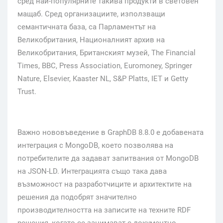
сред най-популярните такива продукти в световен
мащаб. Сред организациите, използващи
семантичната база, са Парламентът на
Великобритания, Националният архив на
Великобритания, Британският музей, The Financial
Times, BBC, Press Association, Euromoney, Springer
Nature, Elsevier, Kaaster NL, S&P Platts, IET и Getty
Trust.
Важно нововъведение в GraphDB 8.8.0 е добавената
интеграция с MongoDB, което позволява на
потребителите да задават запитвания от MongoDB
на JSON-LD. Интеграцията също така дава
възможност на разработчиците и архитектите на
решения да подобрят значително
производителността на записите на техните RDF