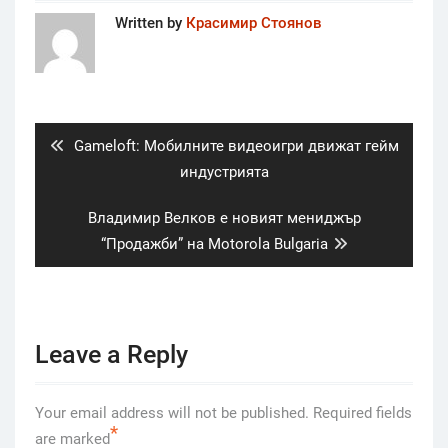
Written by
Красимир Стоянов
Post
navigation
Previous
Gameloft: Мобилните видеоигри движат гейм
post:
индустрията
Next
Владимир Велков е новият мениджър
post:
“Продажби” на Motorola Bulgaria
Leave a Reply
Your email address will not be published.
Required fields
*
are marked