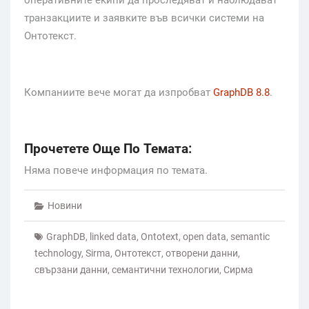
оперативните екипи да проследяват и наблюдават
транзакциите и заявките във всички системи на
Онтотекст.
Компаниите вече могат да изпробват
GraphDB 8.8
.
Прочетете Още По Темата:
Няма повече информация по темата.
Новини
GraphDB
,
linked data
,
Ontotext
,
open data
,
semantic
technology
,
Sirma
,
Онтотекст
,
отворени данни
,
свързани данни
,
семантични технологии
,
Сирма