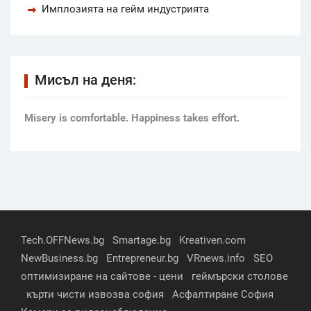
Имплозията на гейм индустрията
Мисъл на деня:
Мisery is comfortable. Happiness takes effort.
Tech.OFFNews.bg
Smartage.bg
Kreativen.com
NewBusiness.bg
Entrepreneur.bg
VRnews.info
SEO
оптимизиране на сайтове - цени
геймърски столове
кърти чисти извозва софия
Асфалтиране София