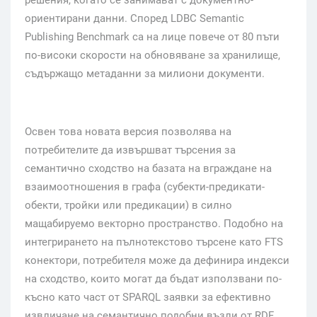
решения, когато се занимават с документно-
ориентирани данни. Според LDBC Semantic
Publishing Benchmark са на лице повече от 80 пъти
по-високи скорости на обновяване за хранилище,
съдържащо метаданни за милиони документи.
Освен това новата версия позволява на
потребителите да извършват търсения за
семантично сходство на базата на вграждане на
взаимоотношения в графа (субекти-предикати-
обекти, тройки или предикации) в силно
мащабируемо векторно пространство. Подобно на
интегрирането на пълнотекстово търсене като FTS
конектори, потребителя може да дефинира индекси
на сходство, които могат да бъдат използвани по-
късно като част от SPARQL заявки за ефективно
извличане на семантично подобни възли от RDF