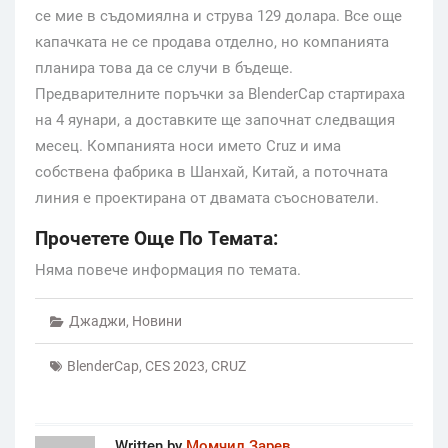
се мие в съдомиялна и струва 129 долара. Все още
капачката не се продава отделно, но компанията
планира това да се случи в бъдеще.
Предварителните поръчки за BlenderCap стартираха
на 4 яунари, а доставките ще започнат следващия
месец. Компанията носи името Cruz и има
собствена фабрика в Шанхай, Китай, а поточната
линия е проектирана от двамата съоснователи.
Прочетете Още По Темата:
Няма повече информация по темата.
Джаджи
,
Новини
BlenderCap
,
CES 2023
,
CRUZ
Written by
Момчил Зарев