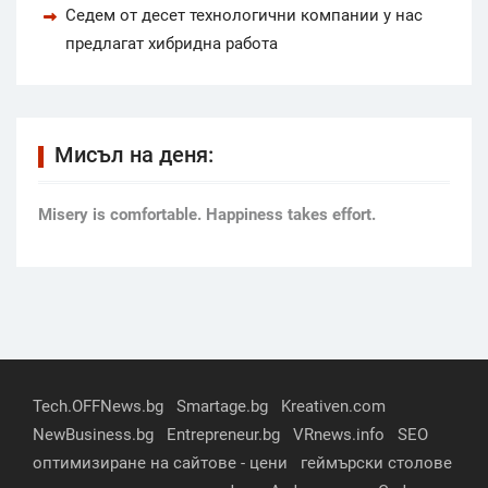
Седем от десет технологични компании у нас
предлагат хибридна работа
Мисъл на деня:
Мisery is comfortable. Happiness takes effort.
Tech.OFFNews.bg
Smartage.bg
Kreativen.com
NewBusiness.bg
Entrepreneur.bg
VRnews.info
SEO
оптимизиране на сайтове - цени
геймърски столове