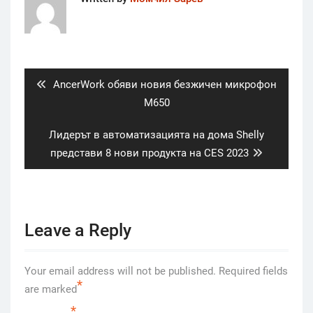
Post
navigation
Previous
AncerWork обяви новия безжичен микрофон
post:
М650
Next
Лидерът в автоматизацията на дома Shelly
post:
представи 8 нови продукта на CES 2023
Leave a Reply
Your email address will not be published.
Required fields
*
are marked
*