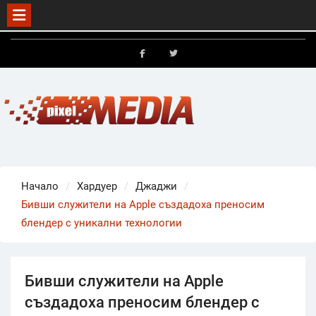
Skip
to
FB
X
content
Начало
Хардуер
Джаджи
Бивши служители на Apple създадоха преносим
блендер с уникални технологии
Бивши служители на Apple
създадоха преносим блендер с