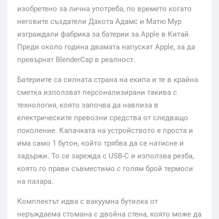
изобретено за лична употреба, по времето когато
неговите създатели Дакота Адамс и Матю Мур
изграждали фабрика за батерии за Apple в Китай.
Преди около година двамата напускат Apple, за да
превърнат BlenderCap в реалност.
Батериите са силната страна на екипа и те в крайна
сметка използват персонализирани такива с
технология, която започва да навлиза в
електрическите превозни средства от следващо
поколение. Капачката на устройството е проста и
има само 1 бутон, който трябва да се натисне и
задържи. То се зарежда с USB-C и използва резба,
която го прави съвместимо с голям брой термоси
на пазара.
Комплектът идва с вакуумна бутилка от
неръждаема стомана с двойна стена, която може да