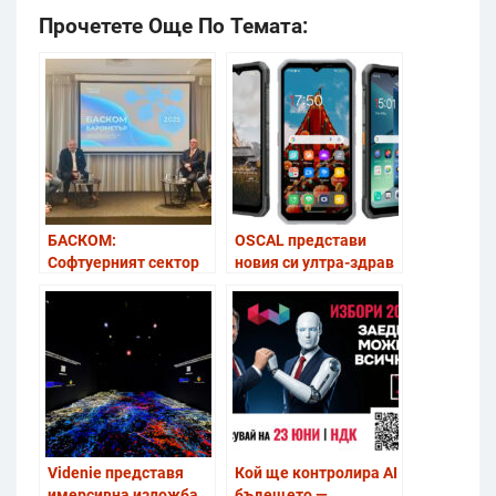
Прочетете Още По Темата:
БАСКОМ:
OSCAL представи
Софтуерният сектор
новия си ултра-здрав
остава стратегически
смартфон с AI и
опорен стълб на
камера за нощно
икономиката
виждане
Videnie представя
Кой ще контролира AI
имерсивна изложба,
бъдещето —