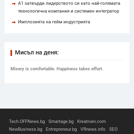
А1 затвърди лидерството си като най-голямата
технологична компания и системен интегратор
Имплозията на гейм индустрията
Мисъл на деня:
Мisery is comfortable. Happiness takes effort.
Tech.OFFNews.bg
Smartage.bg
Kreativen.com
NewBusiness.bg
Entrepreneur.bg
VRnews.info
SEO