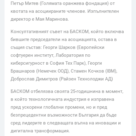
Петър Митев (Голямата оранжева фондация) от
квотата на асоциираните членове. Изпълнителен
директор е Мая Маринова.
Консултативният съвет на БАСКОМ, който включва
бившите председатели на асоциацията, остава в
същия състав: Георги Шарков (Европейски
софтуерен институт, Лаборатория по
киберсигурност в София Тех Парк), Георги
Брашнаров (Немечек ООД), Стамен Кочков (IBM),
Доброслав Димитров (Райзен Технолоджи АД)
БАСКОМ отбелязва своята 25-годишнина в момент,
в който технологичната индустрия е изправена
пред ускорени глобални промени, но и пред
безпрецедентни възможности България да бъде
сред лидерите в следващата вълна на иновации и
дигитална трансформация.