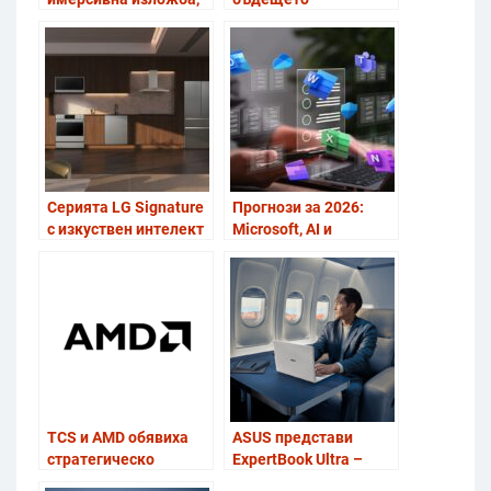
изследваща AI в
държавите, Big Tech…
дигиталното изкуство
или най-бързите?
Серията LG Signature
Прогнози за 2026:
с изкуствен интелект
Microsoft, AI и
представя новото
корпоративните ИТ
лице на премиум
стратегии
домакинските уреди
на CES 2026
TCS и AMD обявиха
ASUS представи
стратегическо
ExpertBook Ultra –
сътрудничество за
ново поколение