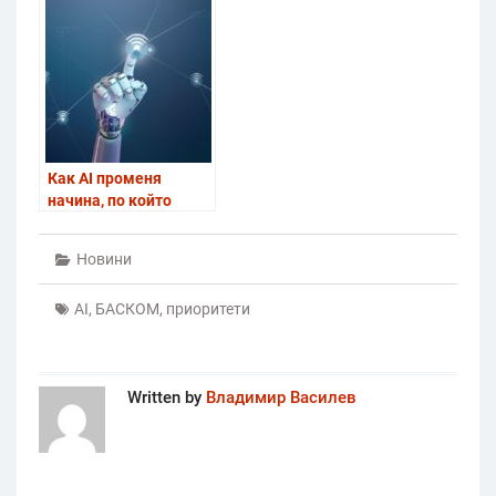
мащабно
бизнес лаптоп с
разпространение на
изкуствен интелект
AI решения
Как AI променя
начина, по който
пишем и
оптимизираме код
Новини
AI
,
БАСКОМ
,
приоритети
Written by
Владимир Василев
Post