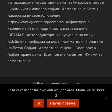
оптимизиране на сайтове - цени
геймърски столове
кърти чисти извозва софия
Асфалтиране София
Камери за видеонаблюдение
https://www.vijdamte.bg/cameras
Асфалтиране
къртене на бетон
кърти чисти извозва цена
IDEAMAX
Авторадиатори
изкупуване на коли
Kidstime - платформа за деца
Климатици
Полагане
на Бетон София
Асфалтиране цени
Соев восък
Асфалтиране цени
Щамповане на Бетон
Фирми за
асфалтиране
© Всички права запазени
Този сайт използва "бисквитки" (cookies). Моля, не ги яжте
За нас
Контакти
Реклама
Партньори
;)
Условия за поверителност
ок
Научи повече