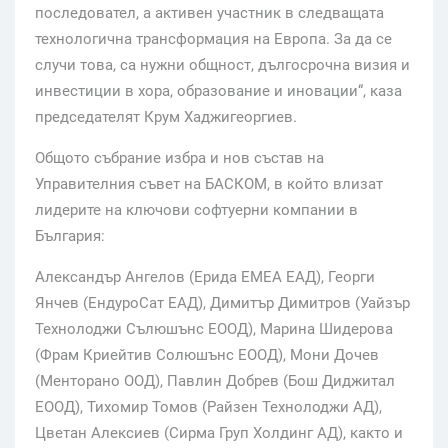
последовател, а активен участник в следващата
технологична трансформация на Европа. За да се
случи това, са нужни общност, дългосрочна визия и
инвестиции в хора, образование и иновации“, каза
председателят Крум Хаджигеоргиев.
Общото събрание избра и нов състав на
Управителния съвет на БАСКОМ, в който влизат
лидерите на ключови софтуерни компании в
България:
Александър Ангелов (Ерида ЕМЕА ЕАД), Георги
Янчев (ЕндуроСат ЕАД), Димитър Димитров (Уайзър
Технолоджи Сълюшънс ЕООД), Марина Шидерова
(Фрам Криейтив Солюшънс ЕООД), Мони Дочев
(Менторано ООД), Павлин Добрев (Бош Диджитал
ЕООД), Тихомир Томов (Райзен Технолоджи АД),
Цветан Алексиев (Сирма Груп Холдинг АД), както и