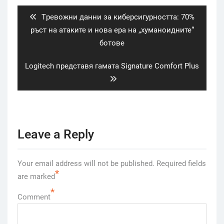
navigation
Previous
Tревожни данни за киберсигурността: 70%
post:
ръст на атаките и нова ера на „хуманоидните“
ботове
Next
Logitech представя гамата Signature Comfort Plus
post:
Leave a Reply
Your email address will not be published.
Required fields
*
are marked
*
Comment