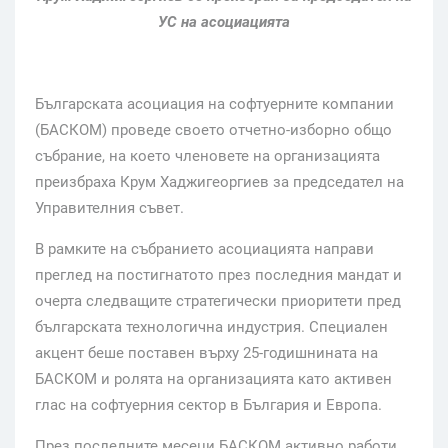
УС на асоциацията
Българската асоциация на софтуерните компании
(БАСКОМ) проведе своето отчетно-изборно общо
събрание, на което членовете на организацията
преизбраха Крум Хаджигеоргиев за председател на
Управителния съвет.
В рамките на събранието асоциацията направи
преглед на постигнатото през последния мандат и
очерта следващите стратегически приоритети пред
българската технологична индустрия. Специален
акцент беше поставен върху 25-годишнината на
БАСКОМ и ролята на организацията като активен
глас на софтуерния сектор в България и Европа.
През последните месеци БАСКОМ активно работи